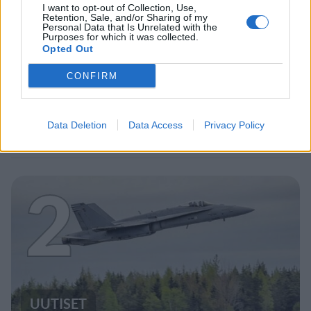
I want to opt-out of Collection, Use,
Retention, Sale, and/or Sharing of my
Personal Data that Is Unrelated with the
Purposes for which it was collected.
MATKAILU
Opted Out
CONFIRM
Maailman eniten matkustaneet
valitsivat suosikkikohteensa –
yllättävä voittaja
Data Deletion
Data Access
Privacy Policy
2
UUTISET