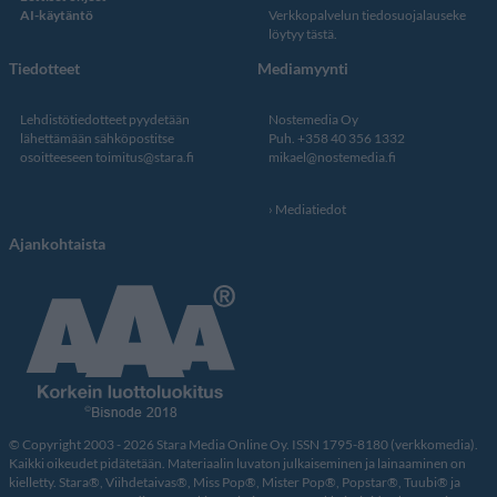
AI-käytäntö
Verkkopalvelun
tiedosuojalauseke
löytyy tästä
.
Tiedotteet
Mediamyynti
Lehdistötiedotteet pyydetään
Nostemedia Oy
lähettämään sähköpostitse
Puh. +358 40 356 1332
osoitteeseen
toimitus@stara.fi
mikael@nostemedia.fi
Mediatiedot
Ajankohtaista
© Copyright 2003 - 2026 Stara Media Online Oy. ISSN 1795-8180 (verkkomedia).
Kaikki oikeudet pidätetään. Materiaalin luvaton julkaiseminen ja lainaaminen on
kielletty. Stara®, Viihdetaivas®, Miss Pop®, Mister Pop®, Popstar®, Tuubi® ja