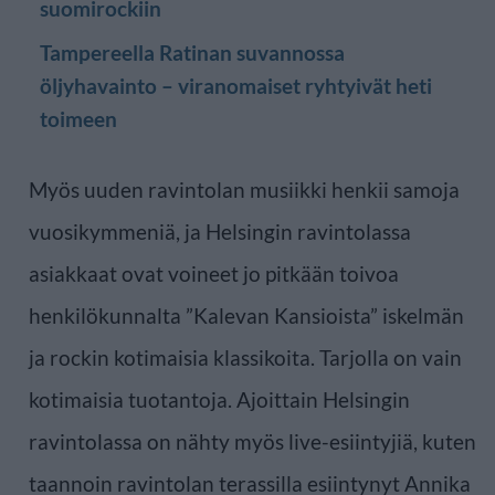
suomirockiin
Tampereella Ratinan suvannossa
öljyhavainto – viranomaiset ryhtyivät heti
toimeen
Myös uuden ravintolan musiikki henkii samoja
vuosikymmeniä, ja Helsingin ravintolassa
asiakkaat ovat voineet jo pitkään toivoa
henkilökunnalta ”Kalevan Kansioista” iskelmän
ja rockin kotimaisia klassikoita. Tarjolla on vain
kotimaisia tuotantoja. Ajoittain Helsingin
ravintolassa on nähty myös live-esiintyjiä, kuten
taannoin ravintolan terassilla esiintynyt Annika