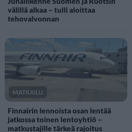
Junaliikenne Suomen ja Ruotsin
välillä alkaa – tulli aloittaa
tehovalvonnan
MATKAILU
Finnairin lennoista osan lentää
jatkossa toinen lentoyhtiö –
matkustajille tärkeä rajoitus