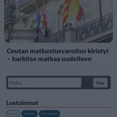
MATKAILU
Ceutan matkustusvaroitus kiristyi
– harkitse matkaa uudelleen
Luetuimmat
PÄIVÄ
VIIKKO
KUUKAUSI