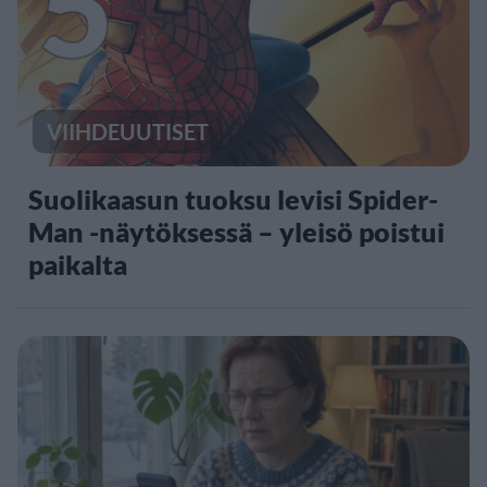
5
VIIHDEUUTISET
Suolikaasun tuoksu levisi Spider-
Man -näytöksessä – yleisö poistui
paikalta