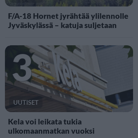
F/A-18 Hornet jyrähtää ylilennolle
Jyväskylässä – katuja suljetaan
3
UUTISET
Kela voi leikata tukia
ulkomaanmatkan vuoksi