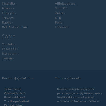
Matkailu
Viihdeuutiset
Fitness
StaraTV
Lifestyle
Autot
Terveys
Digi
Ruoka
Pelit
Koti & Asuminen
Elokuvat
Some
YouTube
Facebook
Instagram
Twitter
Kustantaja ja toimitus
Tietosuojalauseke
Tietoa meistä
Käytämme sivustolla evästeitä
Oikaisukäytäntö
parantaaksemme käyttökokemustasi.
Ilmoita virheestä
Käyttämällä sivustoa hyväksyt
Toimitusperiaatteet
evästeiden tallentamisen laitteellesi.
Eettiset ohjeet