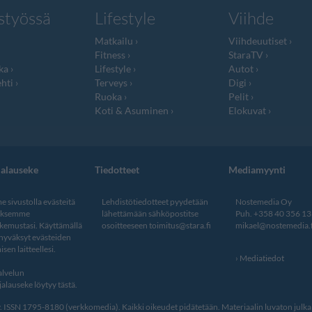
styössä
Lifestyle
Viihde
Matkailu
Viihdeuutiset
Fitness
StaraTV
ka
Lifestyle
Autot
hti
Terveys
Digi
Ruoka
Pelit
Koti & Asuminen
Elokuvat
jalauseke
Tiedotteet
Mediamyynti
 sivustolla evästeitä
Lehdistötiedotteet pyydetään
Nostemedia Oy
aksemme
lähettämään sähköpostitse
Puh. +358 40 356 1
kemustasi. Käyttämällä
osoitteeseen
toimitus@stara.fi
mikael@nostemedia.f
 hyväksyt evästeiden
isen laitteellesi.
Mediatiedot
lvelun
alauseke löytyy tästä
.
ISSN 1795-8180 (verkkomedia). Kaikki oikeudet pidätetään. Materiaalin luvaton julkais