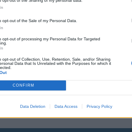
o opt-out of the Sharing of my personal data.
In
o opt-out of the Sale of my Personal Data.
In
lleen
to opt-out of processing my Personal Data for Targeted
ing.
äyttävät
In
o opt-out of Collection, Use, Retention, Sale, and/or Sharing
ersonal Data that Is Unrelated with the Purposes for which it
lected.
Out
kabändeihin
CONFIRM
 aikanaan
Data Deletion
Data Access
Privacy Policy