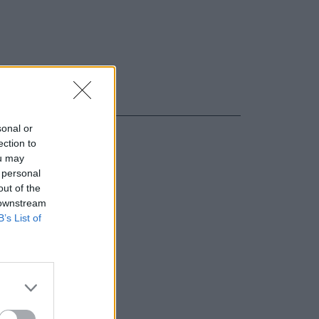
sonal or
ection to
ou may
 personal
out of the
 downstream
B’s List of