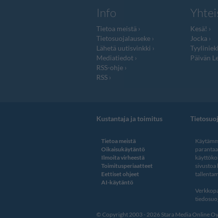
Info
Yhtei
Tietoa meistä
Kesä!
Tietosuojalauseke
Jocka
Lähetä uutisvinkki
Tyyliniek
Mediatiedot
Päivän Le
RSS-ohje
RSS
Kustantaja ja toimitus
Tietosuo
Tietoa meistä
Käytämme
Oikaisukäytäntö
paranta
Ilmoita virheestä
käyttöko
Toimitusperiaatteet
sivustoa
Eettiset ohjeet
tallentam
AI-käytäntö
Verkkopa
tiedosuoj
© Copyright 2003 - 2026 Stara Media Online Oy. 