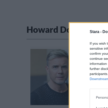
Howard Donald
Stara -
Do
If you wish 
sensitive in
confirm you
continue se
information 
further disc
participants
Downstream 
Persona