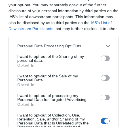
Reggaetonin prinssiksi
your opt-out. You may separately opt-out of the further
disclosure of your personal information by third parties on the
IAB’s list of downstream participants. This information may
also be disclosed by us to third parties on the
IAB’s List of
Downstream Participants
that may further disclose it to other
third parties.
Info
Yhteistyössä
Personal Data Processing Opt Outs
Tietoa meistä
Kesä!
I want to opt-out of the Sharing of my
Tietosuojalauseke
Jocka
personal data.
Lähetä uutisvinkki
Tyyliniekka
Opted In
Mediatiedot
Päivän Lehti
RSS-ohje
I want to opt-out of the Sale of my
Personal Data.
RSS
Opted In
Lifestyle
Viihde
I want to opt-out of processing my
Personal Data for Targeted Advertising.
Matkailu
Viihdeuutiset
Opted In
Fitness
StaraTV
Lifestyle
Autot
I want to opt-out of Collection, Use,
Terveys
Digi
Retention, Sale, and/or Sharing of my
Personal Data that Is Unrelated with the
Ruoka
Pelit