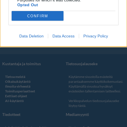
Purposes for which it was collected.
Koti & Asuminen
Elokuvat
Opted Out
Some
CONFIRM
YouTube
Facebook
Instagram
Data Deletion
Data Access
Privacy Policy
Twitter
Kustantaja ja toimitus
Tietosuojalauseke
Tietoa meistä
Käytämme sivustolla evästeitä
Oikaisukäytäntö
parantaaksemme käyttökokemustasi.
Ilmoita virheestä
Käyttämällä sivustoa hyväksyt
Toimitusperiaatteet
evästeiden tallentamisen laitteellesi.
Eettiset ohjeet
AI-käytäntö
Verkkopalvelun
tiedosuojalauseke
löytyy tästä
.
Tiedotteet
Mediamyynti