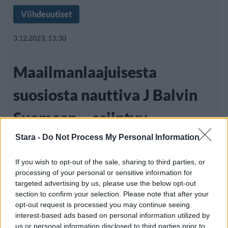
Viihdeuutiset
3.12.2023, 13:30
Maailmanlaajuisesta
suosiosta nauttiva J Balvin
Suomeen – esiintyy
Helsingin Jäähallissa
Stara -
Do Not Process My Personal Information
toukokuussa
If you wish to opt-out of the sale, sharing to third parties, or
processing of your personal or sensitive information for
targeted advertising by us, please use the below opt-out
section to confirm your selection. Please note that after your
Kolumbialainen laulaja J Balvin nauttii
opt-out request is processed you may continue seeing
interest-based ads based on personal information utilized by
valtavasta kansainvälisestä suosiosta.
us or personal information disclosed to third parties prior to