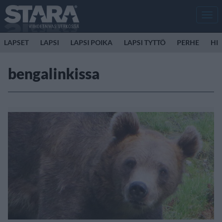
Men
LAPSET
LAPSI
LAPSI POIKA
LAPSI TYTTÖ
PERHE
HIR
bengalinkissa