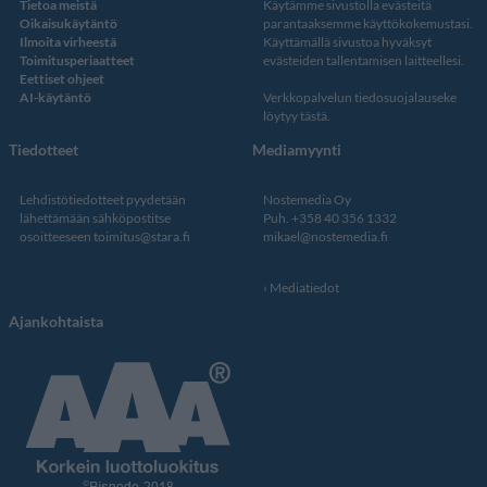
Tietoa meistä
Käytämme sivustolla evästeitä
Oikaisukäytäntö
parantaaksemme käyttökokemustasi.
Ilmoita virheestä
Käyttämällä sivustoa hyväksyt
Toimitusperiaatteet
evästeiden tallentamisen laitteellesi.
Eettiset ohjeet
AI-käytäntö
Verkkopalvelun
tiedosuojalauseke
löytyy tästä
.
Tiedotteet
Mediamyynti
Lehdistötiedotteet pyydetään
Nostemedia Oy
lähettämään sähköpostitse
Puh. +358 40 356 1332
osoitteeseen
toimitus@stara.fi
mikael@nostemedia.fi
Mediatiedot
Ajankohtaista