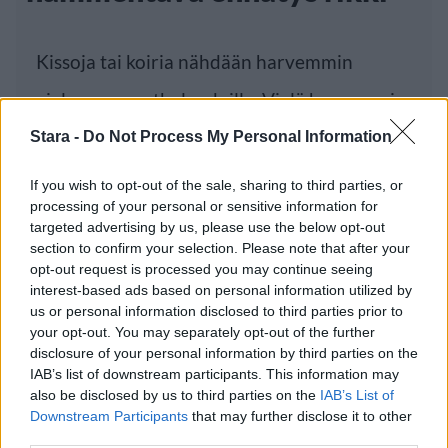
Kissoja tai koiria nähdään harvemmin
ajelemassa potkulaudoilla. Vielä harvemmin
niitä
Stara -
Do Not Process My Personal Information
If you wish to opt-out of the sale, sharing to third parties, or
processing of your personal or sensitive information for
Luetuimmat
targeted advertising by us, please use the below opt-out
section to confirm your selection. Please note that after your
opt-out request is processed you may continue seeing
PÄIVÄ
VIIKKO
KUUKAUSI
interest-based ads based on personal information utilized by
Leskeneläke ei kuulu kaikille – Kela
us or personal information disclosed to third parties prior to
your opt-out. You may separately opt-out of the further
muistuttaa tärkeästä ikärajasta
disclosure of your personal information by third parties on the
Sääennuste ulottuu nyt marraskuulle – tältä
IAB’s list of downstream participants. This information may
näyttää syksyn sää
also be disclosed by us to third parties on the
IAB’s List of
Downstream Participants
that may further disclose it to other
Finnairin lennoista osan lentää jatkossa
third parties.