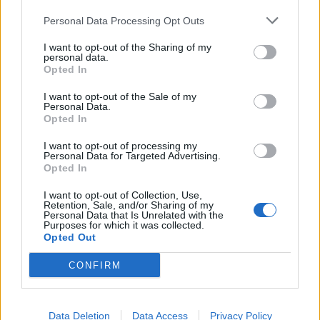
toinen lentoyhtiö – matkustajille tärkeä
Personal Data Processing Opt Outs
rajoitus
I want to opt-out of the Sharing of my
Kela muuttaa terapiakäytäntöä
personal data.
Opted In
Kela voi leikata tukia ulkomaanmatkan
I want to opt-out of the Sale of my
Personal Data.
vuoksi
Opted In
I want to opt-out of processing my
Personal Data for Targeted Advertising.
Opted In
I want to opt-out of Collection, Use,
Retention, Sale, and/or Sharing of my
Personal Data that Is Unrelated with the
Purposes for which it was collected.
Opted Out
CONFIRM
Data Deletion
Data Access
Privacy Policy
Viihdeuutiset