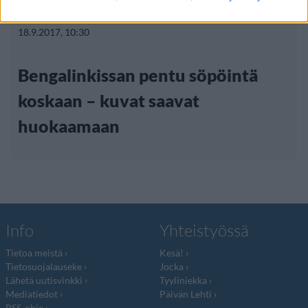
18.9.2017, 10:30
Bengalinkissan pentu söpöintä
koskaan – kuvat saavat
huokaamaan
Info
Yhteistyössä
Tietoa meistä
Kesä!
Tietosuojalauseke
Jocka
Lähetä uutisvinkki
Tyyliniekka
Mediatiedot
Päivän Lehti
RSS-ohje