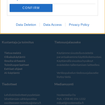
Some
YouTube
CONFIRM
Facebook
Instagram
Twitter
Data Deletion
Data Access
Privacy Policy
Kustantaja ja toimitus
Tietosuojalauseke
Tietoa meistä
Käytämme sivustolla evästeitä
Oikaisukäytäntö
parantaaksemme käyttökokemustasi.
Ilmoita virheestä
Käyttämällä sivustoa hyväksyt
Toimitusperiaatteet
evästeiden tallentamisen laitteellesi.
Eettiset ohjeet
AI-käytäntö
Verkkopalvelun
tiedosuojalauseke
löytyy tästä
.
Tiedotteet
Mediamyynti
Lehdistötiedotteet pyydetään
Nostemedia Oy
lähettämään sähköpostitse
Puh. +358 40 356 1332
osoitteeseen
toimitus@stara.fi
mikael@nostemedia.fi