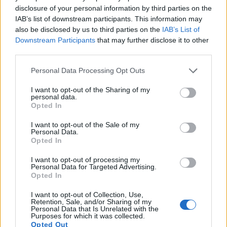
disclosure of your personal information by third parties on the
IAB’s list of downstream participants. This information may
also be disclosed by us to third parties on the
IAB’s List of
Downstream Participants
that may further disclose it to other
third parties.
Info
Yhteistyössä
Personal Data Processing Opt Outs
Tietoa meistä
Kesä!
Tietosuojalauseke
Jocka
I want to opt-out of the Sharing of my
Lähetä uutisvinkki
Tyyliniekka
personal data.
Mediatiedot
Päivän Lehti
Opted In
RSS-ohje
RSS
I want to opt-out of the Sale of my
Personal Data.
Lifestyle
Viihde
Opted In
Matkailu
Viihdeuutiset
I want to opt-out of processing my
Personal Data for Targeted Advertising.
Fitness
StaraTV
Opted In
Lifestyle
Autot
Terveys
Digi
I want to opt-out of Collection, Use,
Ruoka
Pelit
Retention, Sale, and/or Sharing of my
Koti & Asuminen
Elokuvat
Personal Data that Is Unrelated with the
Purposes for which it was collected.
Opted Out