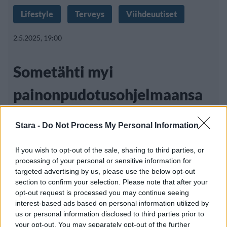
Lifestyle
Terveys
Viihdeuutiset
2.5.2025, 19:00
Sometähti myi
painonpudotusohjelmaansa
verkossa – käyttikin itse
Stara -
Do Not Process My Personal Information
laihdutuslääkettä
If you wish to opt-out of the sale, sharing to third parties, or
processing of your personal or sensitive information for
targeted advertising by us, please use the below opt-out
Hyvinvointivaikuttaja Janelle Rohner on
section to confirm your selection. Please note that after your
opt-out request is processed you may continue seeing
ajautunut myrskyn silmään myönnettyään
interest-based ads based on personal information utilized by
käyttäneensä laihtumiseen
us or personal information disclosed to third parties prior to
your opt-out. You may separately opt-out of the further