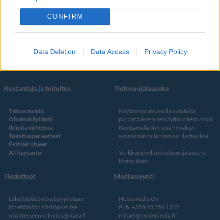
Some
YouTube
CONFIRM
Facebook
Instagram
Twitter
Data Deletion
Data Access
Privacy Policy
Kustantaja ja toimitus
Tietosuojalauseke
Tietoa meistä
Käytämme sivustolla evästeitä
Oikaisukäytäntö
parantaaksemme käyttökokemustasi.
Ilmoita virheestä
Käyttämällä sivustoa hyväksyt
Toimitusperiaatteet
evästeiden tallentamisen laitteellesi.
Eettiset ohjeet
AI-käytäntö
Verkkopalvelun
tiedosuojalauseke
löytyy tästä
.
Tiedotteet
Mediamyynti
Lehdistötiedotteet pyydetään
Nostemedia Oy
lähettämään sähköpostitse
Puh. +358 40 356 1332
osoitteeseen
toimitus@stara.fi
mikael@nostemedia.fi