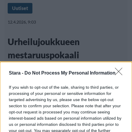
Uutiset
12.4.2026, 9:03
Urheilujoukkueen
mestaruuspokaali
varastettiin – löytyi
Stara -
Do Not Process My Personal Information
odottamattoman läheltä
If you wish to opt-out of the sale, sharing to third parties, or
processing of your personal or sensitive information for
targeted advertising by us, please use the below opt-out
Urheilupalkintoon liittyvä mysteeri on saanut
section to confirm your selection. Please note that after your
opt-out request is processed you may continue seeing
yllättävän käänteen Saksassa. Varastetuksi
interest-based ads based on personal information utilized by
epäily
us or personal information disclosed to third parties prior to
your opt-out. You may separately opt-out of the further