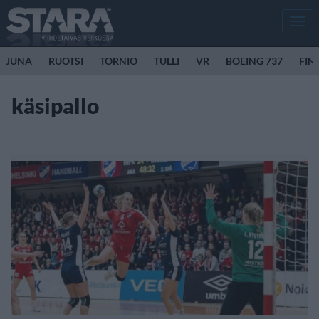
Men
JUNA
RUOTSI
TORNIO
TULLI
VR
BOEING 737
FIN
käsipallo