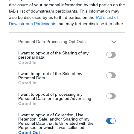
disclosure of your personal information by third parties on the
IAB’s list of downstream participants. This information may
also be disclosed by us to third parties on the
IAB’s List of
Downstream Participants
that may further disclose it to other
third parties.
Info
Yhteistyössä
Personal Data Processing Opt Outs
Tietoa meistä
Kesä!
Tietosuojalauseke
Jocka
I want to opt-out of the Sharing of my
Lähetä uutisvinkki
Tyyliniekka
personal data.
Mediatiedot
Päivän Lehti
Opted In
RSS-ohje
RSS
I want to opt-out of the Sale of my
Personal Data.
Lifestyle
Viihde
Opted In
Matkailu
Viihdeuutiset
I want to opt-out of processing my
Personal Data for Targeted Advertising.
Fitness
StaraTV
Opted In
Lifestyle
Autot
Terveys
Digi
I want to opt-out of Collection, Use,
Ruoka
Pelit
Retention, Sale, and/or Sharing of my
Koti & Asuminen
Elokuvat
Personal Data that Is Unrelated with the
Purposes for which it was collected.
Opted Out