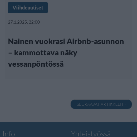
Viihdeuutiset
27.1.2025, 22:00
Nainen vuokrasi Airbnb-asunnon
– kammottava näky
vessanpöntössä
SEURAAVAT ARTIKKELIT ›
Info
Yhteistyössä