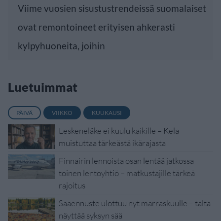
Viime vuosien sisustustrendeissä suomalaiset
ovat remontoineet erityisen ahkerasti
kylpyhuoneita, joihin
Luetuimmat
PÄIVÄ
VIIKKO
KUUKAUSI
Leskeneläke ei kuulu kaikille – Kela
muistuttaa tärkeästä ikärajasta
Finnairin lennoista osan lentää jatkossa
toinen lentoyhtiö – matkustajille tärkeä
rajoitus
Sääennuste ulottuu nyt marraskuulle – tältä
näyttää syksyn sää