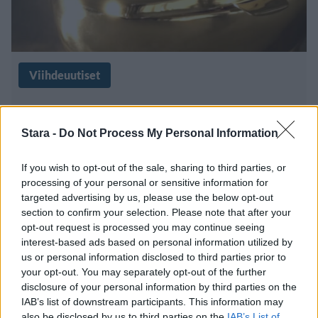
Viihdeuutiset
2.11.2025, 7:00
Stara -
Do Not Process My Personal Information
Maailman kallein wc-pönttö
If you wish to opt-out of the sale, sharing to third parties, or
valmistettiin kullasta – hinta yli 10
processing of your personal or sensitive information for
targeted advertising by us, please use the below opt-out
miljoonaa
section to confirm your selection. Please note that after your
opt-out request is processed you may continue seeing
interest-based ads based on personal information utilized by
us or personal information disclosed to third parties prior to
your opt-out. You may separately opt-out of the further
disclosure of your personal information by third parties on the
IAB’s list of downstream participants. This information may
also be disclosed by us to third parties on the
IAB’s List of