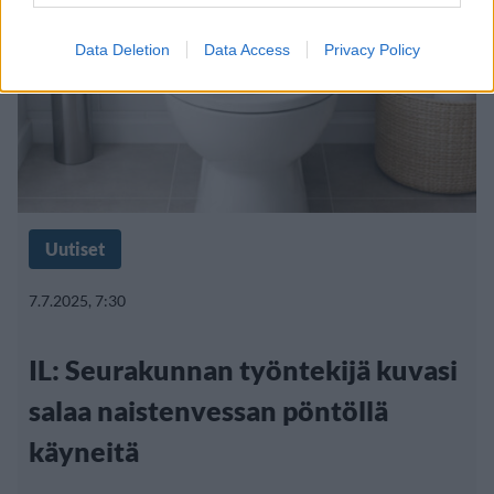
Data Deletion
Data Access
Privacy Policy
Uutiset
7.7.2025, 7:30
IL: Seurakunnan työntekijä kuvasi
salaa naistenvessan pöntöllä
käyneitä