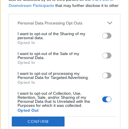
Downstream Participants
that may further disclose it to other
third parties.
Personal Data Processing Opt Outs
I want to opt-out of the Sharing of my
personal data.
Opted In
Lifestyle
Terveys
I want to opt-out of the Sale of my
Personal Data.
26.10.2025, 23:55
Opted In
I want to opt-out of processing my
Läpimurto suolistoterveyden
Personal Data for Targeted Advertising.
Opted In
hoidossa: Uutuus seuraa
I want to opt-out of Collection, Use,
Retention, Sale, and/or Sharing of my
lahjoitettua ulostetta
Personal Data that Is Unrelated with the
Purposes for which it was collected.
Opted Out
CONFIRM