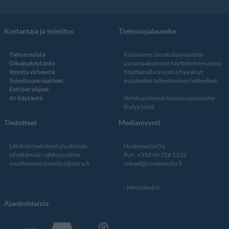
Kustantaja ja toimitus
Tietosuojalauseke
Tietoa meistä
Käytämme sivustolla evästeitä
Oikaisukäytäntö
parantaaksemme käyttökokemustasi.
Ilmoita virheestä
Käyttämällä sivustoa hyväksyt
Toimitusperiaatteet
evästeiden tallentamisen laitteellesi.
Eettiset ohjeet
AI-käytäntö
Verkkopalvelun
tiedosuojalauseke
löytyy tästä
.
Tiedotteet
Mediamyynti
Lehdistötiedotteet pyydetään
Nostemedia Oy
lähettämään sähköpostitse
Puh. +358 40 356 1332
osoitteeseen
toimitus@stara.fi
mikael@nostemedia.fi
Mediatiedot
Ajankohtaista