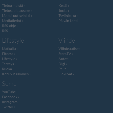
Tietoa meistä
Kesä!
Tietosuojalauseke
Jocka
Lähetä uutisvinkki
Tyyliniekka
Mediatiedot
Päivän Lehti
RSS-ohje
RSS
Lifestyle
Viihde
Matkailu
Viihdeuutiset
Fitness
StaraTV
Lifestyle
Autot
Terveys
Digi
Ruoka
Pelit
Koti & Asuminen
Elokuvat
Some
YouTube
Facebook
Instagram
Twitter