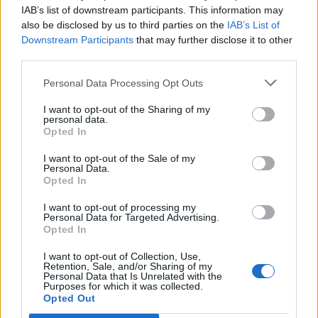
IAB’s list of downstream participants. This information may
also be disclosed by us to third parties on the
IAB’s List of
Info
Yhteistyössä
Downstream Participants
that may further disclose it to other
third parties.
Tietoa meistä
Kesä!
Tietosuojalauseke
Jocka
Personal Data Processing Opt Outs
Lähetä uutisvinkki
Tyyliniekka
I want to opt-out of the Sharing of my
Mediatiedot
Päivän Lehti
personal data.
RSS-ohje
Opted In
RSS
I want to opt-out of the Sale of my
Lifestyle
Viihde
Personal Data.
Opted In
Matkailu
Viihdeuutiset
Fitness
StaraTV
I want to opt-out of processing my
Lifestyle
Autot
Personal Data for Targeted Advertising.
Opted In
Terveys
Digi
Ruoka
Pelit
I want to opt-out of Collection, Use,
Koti & Asuminen
Elokuvat
Retention, Sale, and/or Sharing of my
Personal Data that Is Unrelated with the
Some
Purposes for which it was collected.
Opted Out
YouTube