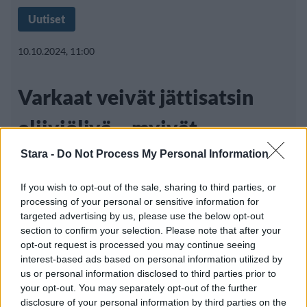
Uutiset
10.10.2024, 11:00
Varkaat veivät jättisatsin
oliiviöljyä – myivät
miljoonahintaan eteenpäin
Stara -
Do Not Process My Personal Information
If you wish to opt-out of the sale, sharing to third parties, or
processing of your personal or sensitive information for
Varkaat varastivat viime kuussa 18
targeted advertising by us, please use the below opt-out
section to confirm your selection. Please note that after your
rekkalastillista korkealuokkaista Terra
opt-out request is processed you may continue seeing
Delyssa oliiviöljyä
interest-based ads based on personal information utilized by
us or personal information disclosed to third parties prior to
your opt-out. You may separately opt-out of the further
disclosure of your personal information by third parties on the