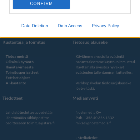
Facebook
CONFIRM
Instagram
Twitter
Data Deletion
Data Access
Privacy Policy
Kustantaja ja toimitus
Tietosuojalauseke
Tietoa meistä
Käytämme sivustolla evästeitä
Oikaisukäytäntö
parantaaksemme käyttökokemustasi.
Ilmoita virheestä
Käyttämällä sivustoa hyväksyt
Toimitusperiaatteet
evästeiden tallentamisen laitteellesi.
Eettiset ohjeet
AI-käytäntö
Verkkopalvelun
tiedosuojalauseke
löytyy tästä
.
Tiedotteet
Mediamyynti
Lehdistötiedotteet pyydetään
Nostemedia Oy
lähettämään sähköpostitse
Puh. +358 40 356 1332
osoitteeseen
toimitus@stara.fi
mikael@nostemedia.fi
Mediatiedot