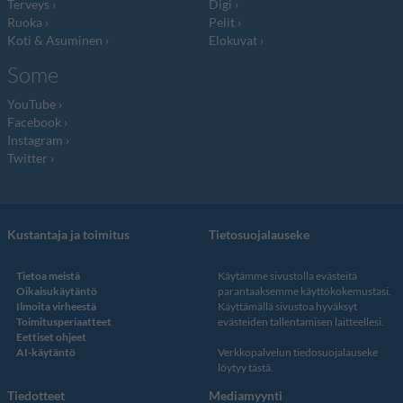
Terveys
Digi
Ruoka
Pelit
Koti & Asuminen
Elokuvat
Some
YouTube
Facebook
Instagram
Twitter
Kustantaja ja toimitus
Tietosuojalauseke
Tietoa meistä
Käytämme sivustolla evästeitä
Oikaisukäytäntö
parantaaksemme käyttökokemustasi.
Ilmoita virheestä
Käyttämällä sivustoa hyväksyt
Toimitusperiaatteet
evästeiden tallentamisen laitteellesi.
Eettiset ohjeet
AI-käytäntö
Verkkopalvelun
tiedosuojalauseke
löytyy tästä
.
Tiedotteet
Mediamyynti