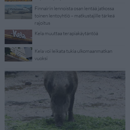
Finnairin lennoista osan lentää jatkossa
toinen lentoyhtiö – matkustajille tärkeä
rajoitus
Kela muuttaa terapiakäytäntöä
Kela voi leikata tukia ulkomaanmatkan
vuoksi