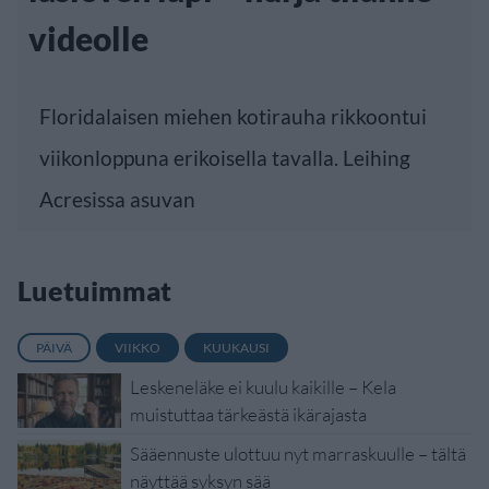
videolle
Floridalaisen miehen kotirauha rikkoontui
viikonloppuna erikoisella tavalla. Leihing
Acresissa asuvan
Luetuimmat
PÄIVÄ
VIIKKO
KUUKAUSI
Leskeneläke ei kuulu kaikille – Kela
muistuttaa tärkeästä ikärajasta
Sääennuste ulottuu nyt marraskuulle – tältä
näyttää syksyn sää