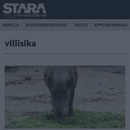
Men
MIRELLA
KESKUSRIKOSPOLIISI
YRITYS
EPPU NORMAALI
villisika