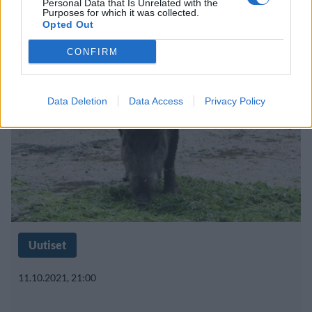
Personal Data that Is Unrelated with the
Purposes for which it was collected.
iso villisikalauma ylitti rajan
Opted Out
CONFIRM
Data Deletion
Data Access
Privacy Policy
Uutiset
11.10.2021, 21:00