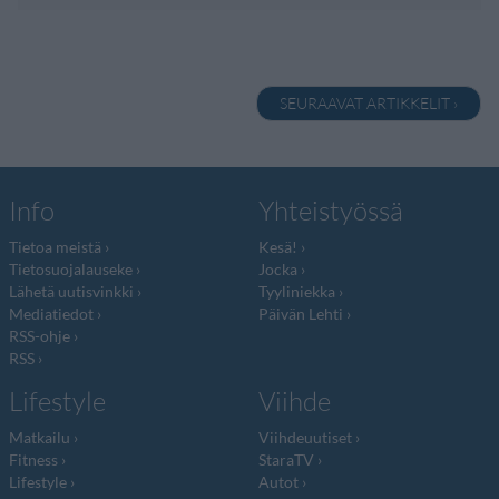
SEURAAVAT ARTIKKELIT ›
Info
Yhteistyössä
Tietoa meistä
Kesä!
Tietosuojalauseke
Jocka
Lähetä uutisvinkki
Tyyliniekka
Mediatiedot
Päivän Lehti
RSS-ohje
RSS
Lifestyle
Viihde
Matkailu
Viihdeuutiset
Fitness
StaraTV
Lifestyle
Autot