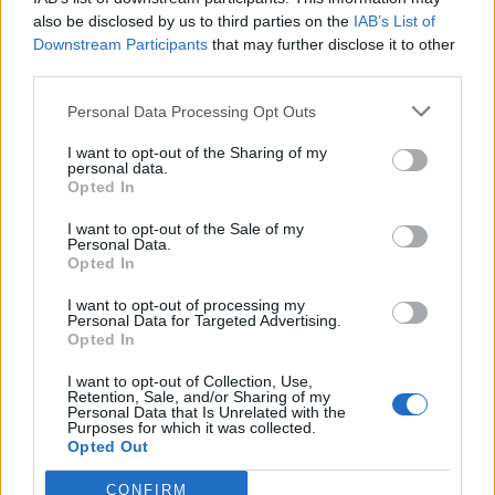
also be disclosed by us to third parties on the
IAB’s List of
Info
Yhteistyössä
Downstream Participants
that may further disclose it to other
third parties.
Tietoa meistä
Kesä!
Tietosuojalauseke
Jocka
Personal Data Processing Opt Outs
Lähetä uutisvinkki
Tyyliniekka
Mediatiedot
Päivän Lehti
I want to opt-out of the Sharing of my
RSS-ohje
personal data.
RSS
Opted In
Lifestyle
Viihde
I want to opt-out of the Sale of my
Personal Data.
Matkailu
Viihdeuutiset
Opted In
Fitness
StaraTV
Lifestyle
Autot
I want to opt-out of processing my
Personal Data for Targeted Advertising.
Terveys
Digi
Opted In
Ruoka
Pelit
Koti & Asuminen
Elokuvat
I want to opt-out of Collection, Use,
Retention, Sale, and/or Sharing of my
Some
Personal Data that Is Unrelated with the
Purposes for which it was collected.
Opted Out
YouTube
Facebook
CONFIRM
Instagram