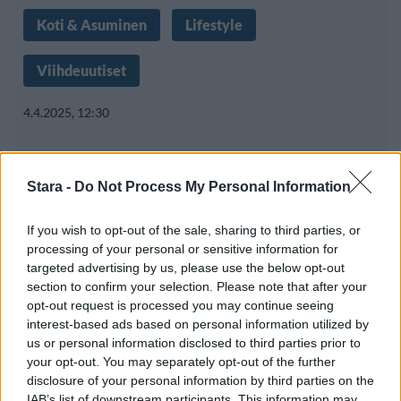
Koti & Asuminen
Lifestyle
Viihdeuutiset
4.4.2025, 12:30
Roborock laajentaa
Stara -
Do Not Process My Personal Information
valikoimaansa Suomessa
If you wish to opt-out of the sale, sharing to third parties, or
processing of your personal or sensitive information for
targeted advertising by us, please use the below opt-out
Teknologia on viime vuosina mullistanut
section to confirm your selection. Please note that after your
opt-out request is processed you may continue seeing
siivousta ja varsinkin imurointia, ja
interest-based ads based on personal information utilized by
us or personal information disclosed to third parties prior to
your opt-out. You may separately opt-out of the further
disclosure of your personal information by third parties on the
IAB’s list of downstream participants. This information may