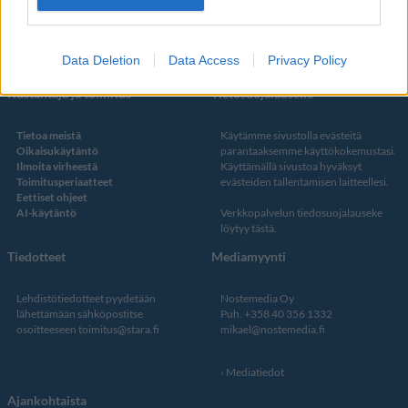
Twitter
Data Deletion
Data Access
Privacy Policy
Kustantaja ja toimitus
Tietosuojalauseke
Tietoa meistä
Käytämme sivustolla evästeitä
Oikaisukäytäntö
parantaaksemme käyttökokemustasi.
Ilmoita virheestä
Käyttämällä sivustoa hyväksyt
Toimitusperiaatteet
evästeiden tallentamisen laitteellesi.
Eettiset ohjeet
AI-käytäntö
Verkkopalvelun
tiedosuojalauseke
löytyy tästä
.
Tiedotteet
Mediamyynti
Lehdistötiedotteet pyydetään
Nostemedia Oy
lähettämään sähköpostitse
Puh. +358 40 356 1332
osoitteeseen
toimitus@stara.fi
mikael@nostemedia.fi
Mediatiedot
Ajankohtaista