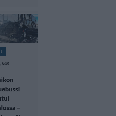
et
, 8:05
ikon
uebussi
tui
alossa –