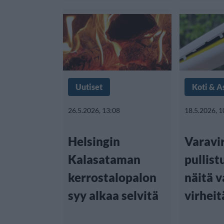
Uutiset
Koti & 
26.5.2026, 13:08
18.5.2026, 1
Helsingin
Varavi
Kalasataman
pullist
kerrostalopalon
näitä v
syy alkaa selvitä
virheit