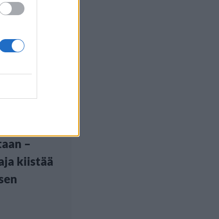
et
, 13:02
ngin
stalopaloa
taan –
aja kiistää
sen