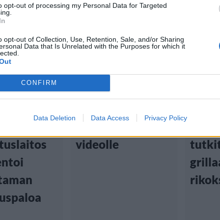
to opt-out of processing my Personal Data for Targeted
ing.
In
o opt-out of Collection, Use, Retention, Sale, and/or Sharing
ersonal Data that Is Unrelated with the Purposes for which it
lected.
Uutiset
Uutis
Out
1:02
29.5.2026, 17:03
27.5.2026
CONFIRM
utustyöt
Pyörätuoli räjähti
Helsi
Data Deletion
Data Access
Privacy Policy
haastavat”
– hurja tapaus
kerro
tuslaitos
videolle
tutki
ntoi
grilla
ataman
rikok
uspaloa