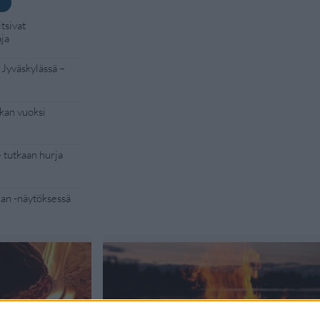
tsivat
aja
 Jyväskylässä –
kan vuoksi
– tutkaan hurja
Man -näytöksessä