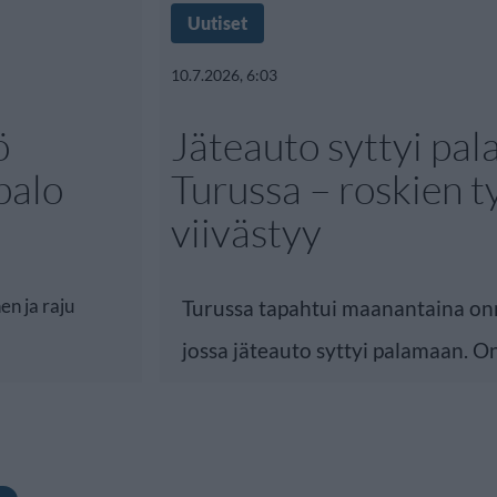
Uutiset
10.7.2026, 6:03
ö
Jäteauto syttyi pa
palo
Turussa – roskien t
viivästyy
en ja raju
Turussa tapahtui maanantaina o
jossa jäteauto syttyi palamaan. 