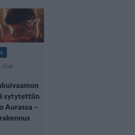
et
, 17:35
ankuivaamon
ä sytytettiin
o Aurassa –
 rakennus