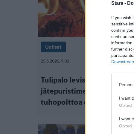
Stara -
Do
If you wish 
sensitive in
confirm you
continue se
information 
Uutiset
further disc
participants
25.6.2026, 9:02
Downstream 
Tulipalo levisi jätteistä
Persona
jätepuristimeen Riihimäell
I want t
tuhopolttoa epäillään
Opted 
I want t
Opted 