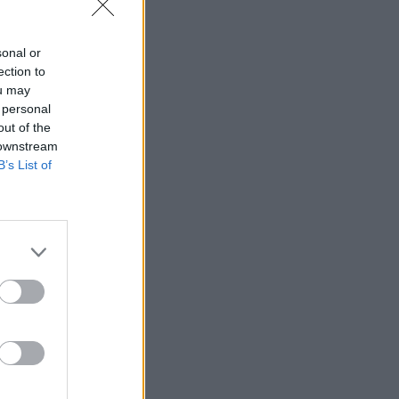
sonal or
ection to
ou may
 personal
out of the
 downstream
B’s List of
leville