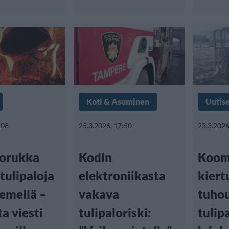
Koti & Asuminen
Uutis
:08
25.3.2026, 17:50
23.3.2026
orukka
Kodin
Koom
 tulipaloja
elektroniikasta
kiert
emellä –
vakava
tuhou
ta viesti
tulipaloriski:
tulip