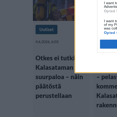
I want 
Advertis
Opted 
I want t
of my P
was col
Uutiset
Uutiset
Opted 
4.6.2026, 6:03
31.5.2026, 2
Otkes ei tutki
”Samm
Kalasataman
olivat 
suurpaloa – näin
– pelas
päätöstä
komme
perustellaan
Kalas
rakenn