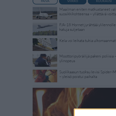
PÄIVÄ
VIIKKO
KUUKAUSI
Maailman eniten matkustaneet vali
suosikkikohteensa – yllättävä voitt
F/A-18 Hornet jyrähtää ylilennolle
katuja suljetaan
Kela voi leikata tukia ulkomaanmat
Moottoripyöräilijä pakeni poliisia 
ylinopeus
Suolikaasun tuoksu levisi Spider-
– yleisö poistui paikalta