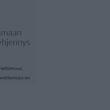
lamaan
yhjennys
nnettomuus,
Onnettomuus on