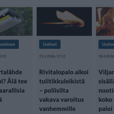
Asuminen
Uutiset
Uutis
0:01
21.4.2026, 17:51
18.4.2026
rtalähde
Rivitalopalo alkoi
Vilj
ui? Älä tee
tulitikkuleikistä
sisäll
aarallisia
– poliisilta
nuoti
ä
vakava varoitus
koko
vanhemmille
paloi