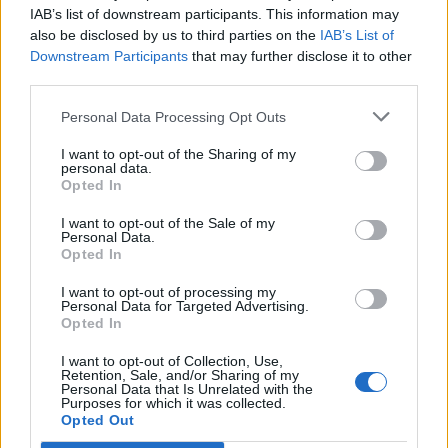
IAB’s list of downstream participants. This information may
also be disclosed by us to third parties on the
IAB’s List of
Info
Yhteistyössä
Downstream Participants
that may further disclose it to other
third parties.
Tietoa meistä
Kesä!
Tietosuojalauseke
Jocka
Personal Data Processing Opt Outs
Lähetä uutisvinkki
Tyyliniekka
I want to opt-out of the Sharing of my
Mediatiedot
Päivän Lehti
personal data.
RSS-ohje
Opted In
RSS
I want to opt-out of the Sale of my
Lifestyle
Viihde
Personal Data.
Opted In
Matkailu
Viihdeuutiset
Fitness
StaraTV
I want to opt-out of processing my
Lifestyle
Autot
Personal Data for Targeted Advertising.
Opted In
Terveys
Digi
Ruoka
Pelit
I want to opt-out of Collection, Use,
Koti & Asuminen
Elokuvat
Retention, Sale, and/or Sharing of my
Personal Data that Is Unrelated with the
Some
Purposes for which it was collected.
Opted Out
YouTube