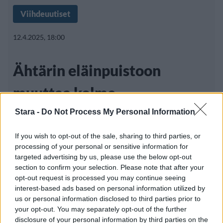
Viihdeuutiset
12.4.2025, 18:00
Ähtärin eläinpuistoon
muuttaa kolme
silmälasikarhua
Stara -
Do Not Process My Personal Information
If you wish to opt-out of the sale, sharing to third parties, or
processing of your personal or sensitive information for
Ähtärin eläinpuisto saa uusia asukkaita.
targeted advertising by us, please use the below opt-out
section to confirm your selection. Please note that after your
Eläinpuistoon muuttaa kolme uhanalaista
opt-out request is processed you may continue seeing
silmälasikarhua.
interest-based ads based on personal information utilized by
us or personal information disclosed to third parties prior to
your opt-out. You may separately opt-out of the further
disclosure of your personal information by third parties on the