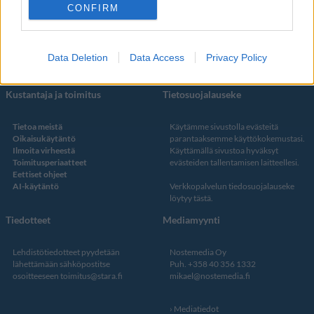
Facebook
CONFIRM
Instagram
Twitter
Data Deletion
Data Access
Privacy Policy
Kustantaja ja toimitus
Tietosuojalauseke
Tietoa meistä
Käytämme sivustolla evästeitä
Oikaisukäytäntö
parantaaksemme käyttökokemustasi.
Ilmoita virheestä
Käyttämällä sivustoa hyväksyt
Toimitusperiaatteet
evästeiden tallentamisen laitteellesi.
Eettiset ohjeet
AI-käytäntö
Verkkopalvelun
tiedosuojalauseke
löytyy tästä
.
Tiedotteet
Mediamyynti
Lehdistötiedotteet pyydetään
Nostemedia Oy
lähettämään sähköpostitse
Puh. +358 40 356 1332
osoitteeseen
toimitus@stara.fi
mikael@nostemedia.fi
Mediatiedot