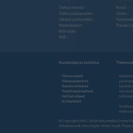
Tietoa meistä
Kesä!
Tietosuojalauseke
Jocka
Lähetä uutisvinkki
Tyyliniek
Mediatiedot
Päivän Le
RSS-ohje
RSS
Kustantaja ja toimitus
Tietosuo
Tietoa meistä
Käytämme
Oikaisukäytäntö
paranta
Ilmoita virheestä
käyttöko
Toimitusperiaatteet
sivustoa
Eettiset ohjeet
tallentam
AI-käytäntö
Verkkopa
tiedosuoj
© Copyright 2003 - 2026 Stara Media Online Oy. 
Viihdetaivas®, Miss Pop®, Mister Pop®, Popstar®