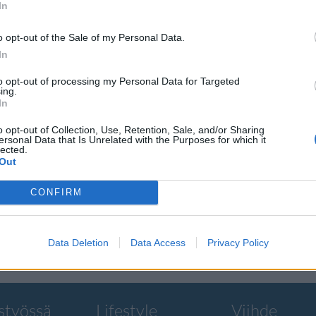
In
o opt-out of the Sale of my Personal Data.
In
to opt-out of processing my Personal Data for Targeted
a
ing.
In
o opt-out of Collection, Use, Retention, Sale, and/or Sharing
koon
ersonal Data that Is Unrelated with the Purposes for which it
lected.
Out
sa seurattiin
CONFIRM
ia.
Data Deletion
Data Access
Privacy Policy
styössä
Lifestyle
Viihde