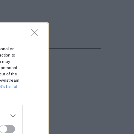
sonal or
ection to
ou may
 personal
out of the
 downstream
B’s List of