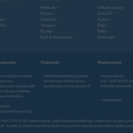
Matkailu
Viihdeuutiset
Fitness
StaraTV
ka
Lifestyle
Autot
hti
Terveys
Digi
Ruoka
Pelit
Koti & Asuminen
Elokuvat
jalauseke
Tiedotteet
Mediamyynti
 sivustolla evästeitä
Lehdistötiedotteet pyydetään
Nostemedia Oy
aksemme
lähettämään sähköpostitse
Puh. +358 40 356 1
kemustasi. Käyttämällä
osoitteeseen
toimitus@stara.fi
mikael@nostemedia.f
 hyväksyt evästeiden
isen laitteellesi.
Mediatiedot
lvelun
alauseke löytyy tästä
.
ISSN 1795-8180 (verkkomedia). Kaikki oikeudet pidätetään. Materiaalin luvaton julkais
, Tuubi® ja Jetset® ovat Stara Media Oy:n rekisteröityjä tavaramerkkejä, joiden käytt