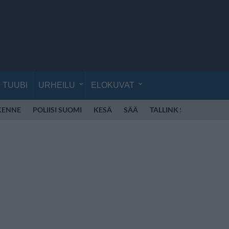
TUUBI
URHEILU
ELOKUVAT
IKENNE
POLIISI SUOMI
KESÄ
SÄÄ
TALLINK SILJA
POK