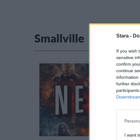
Smallville
Stara -
Do
If you wish 
sensitive in
confirm you
continue se
information 
further disc
participants
Downstream 
Persona
I want t