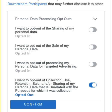
Tietoa meistä
Kesä!
Downstream Participants
that may further disclose it to other
Tietosuojalauseke
Jocka
third parties.
Lähetä uutisvinkki
Tyyliniekka
Mediatiedot
Päivän Lehti
Personal Data Processing Opt Outs
RSS-ohje
RSS
I want to opt-out of the Sharing of my
personal data.
Opted In
Lifestyle
Viihde
I want to opt-out of the Sale of my
Matkailu
Viihdeuutiset
Personal Data.
Fitness
StaraTV
Opted In
Lifestyle
Autot
Terveys
Digi
I want to opt-out of processing my
Ruoka
Pelit
Personal Data for Targeted Advertising.
Opted In
Koti & Asuminen
Elokuvat
Some
I want to opt-out of Collection, Use,
Retention, Sale, and/or Sharing of my
Personal Data that Is Unrelated with the
YouTube
Purposes for which it was collected.
Facebook
Opted Out
Instagram
Twitter
CONFIRM