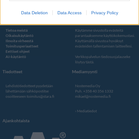
Data Deletion
Data Access
Privacy Policy
Kustantaja ja toimitus
Tietosuojalauseke
Tietoa meistä
Käytämme sivustolla evästeitä
Oikaisukäytäntö
parantaaksemme käyttökokemustasi.
Ilmoita virheestä
Käyttämällä sivustoa hyväksyt
Toimitusperiaatteet
evästeiden tallentamisen laitteellesi.
Eettiset ohjeet
AI-käytäntö
Verkkopalvelun
tiedosuojalauseke
löytyy tästä
.
Tiedotteet
Mediamyynti
Lehdistötiedotteet pyydetään
Nostemedia Oy
lähettämään sähköpostitse
Puh. +358 40 356 1332
osoitteeseen
toimitus@stara.fi
mikael@nostemedia.fi
Mediatiedot
Ajankohtaista