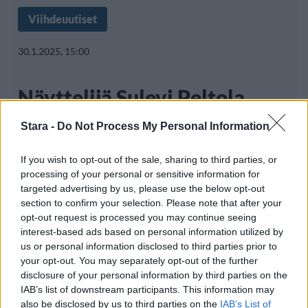
Viihdeuutiset
30.1.2025, 15:00
Näyttelijä Sulevi Peltola
menehtyi 78-vuotiaana
Stara -
Do Not Process My Personal Information
If you wish to opt-out of the sale, sharing to third parties, or
processing of your personal or sensitive information for
Pitkän uran suomalaisen elokuvan ja
targeted advertising by us, please use the below opt-out
television parissa tehnyt näyttelijä Sulevi
section to confirm your selection. Please note that after your
opt-out request is processed you may continue seeing
interest-based ads based on personal information utilized by
us or personal information disclosed to third parties prior to
your opt-out. You may separately opt-out of the further
disclosure of your personal information by third parties on the
IAB’s list of downstream participants. This information may
Info
Yhteistyössä
also be disclosed by us to third parties on the
IAB’s List of