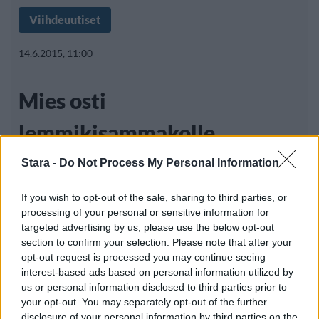
Viihdeuutiset
14.6.2015, 11:00
Mies osti
lemmikisammakolle
kaveriksi kalan –
Stara -
Do Not Process My Personal Information
huonostihan siinä kävi
If you wish to opt-out of the sale, sharing to third parties, or
processing of your personal or sensitive information for
targeted advertising by us, please use the below opt-out
section to confirm your selection. Please note that after your
On sanomattakin selvää, että kaikki eri
opt-out request is processed you may continue seeing
interest-based ads based on personal information utilized by
eläinlajien edustajat eivät tule
us or personal information disclosed to third parties prior to
your opt-out. You may separately opt-out of the further
disclosure of your personal information by third parties on the