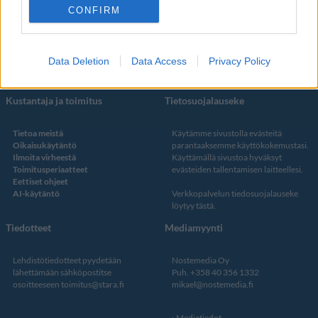
CONFIRM
Facebook
Instagram
Twitter
Data Deletion
Data Access
Privacy Policy
Kustantaja ja toimitus
Tietosuojalauseke
Tietoa meistä
Käytämme sivustolla evästeitä
Oikaisukäytäntö
parantaaksemme käyttökokemustasi.
Ilmoita virheestä
Käyttämällä sivustoa hyväksyt
Toimitusperiaatteet
evästeiden tallentamisen laitteellesi.
Eettiset ohjeet
AI-käytäntö
Verkkopalvelun
tiedosuojalauseke
löytyy tästä
.
Tiedotteet
Mediamyynti
Lehdistötiedotteet pyydetään
Nostemedia Oy
lähettämään sähköpostitse
Puh. +358 40 356 1332
osoitteeseen
toimitus@stara.fi
mikael@nostemedia.fi
Mediatiedot