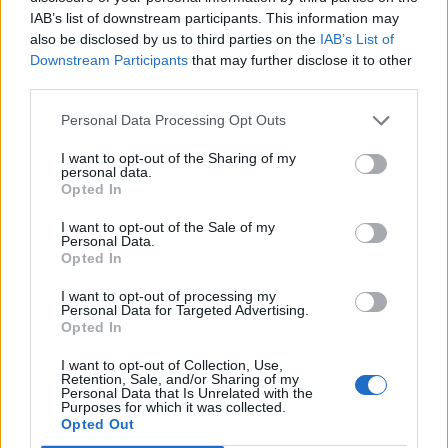
IAB’s list of downstream participants. This information may
also be disclosed by us to third parties on the
IAB’s List of
Downstream Participants
that may further disclose it to other
Info
Yhteistyössä
third parties.
Tietoa meistä
Kesä!
Personal Data Processing Opt Outs
Tietosuojalauseke
Jocka
Lähetä uutisvinkki
Tyyliniekka
I want to opt-out of the Sharing of my
Mediatiedot
Päivän Lehti
personal data.
RSS-ohje
Opted In
RSS
I want to opt-out of the Sale of my
Lifestyle
Viihde
Personal Data.
Opted In
Matkailu
Viihdeuutiset
Fitness
StaraTV
I want to opt-out of processing my
Personal Data for Targeted Advertising.
Lifestyle
Autot
Opted In
Terveys
Digi
Ruoka
Pelit
I want to opt-out of Collection, Use,
Koti & Asuminen
Elokuvat
Retention, Sale, and/or Sharing of my
Personal Data that Is Unrelated with the
Some
Purposes for which it was collected.
Opted Out
YouTube