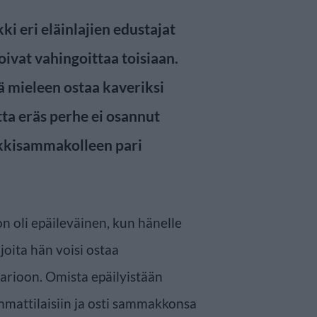
ki eri eläinlajien edustajat
oivat vahingoittaa toisiaan.
ä mieleen ostaa kaveriksi
utta eräs perhe ei osannut
kkisammakolleen pari
oli epäileväinen, kun hänelle
 joita hän voisi ostaa
rioon. Omista epäilyistään
mmattilaisiin ja osti sammakkonsa