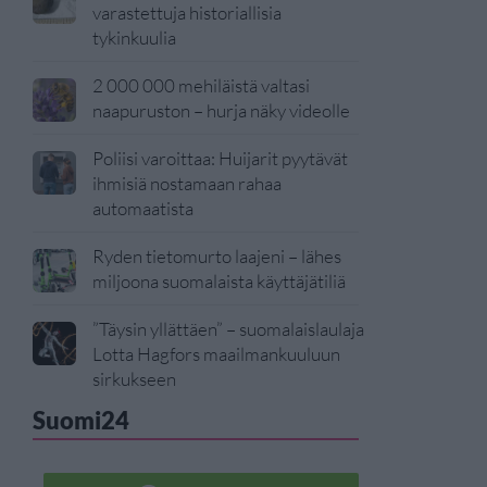
varastettuja historiallisia
tykinkuulia
2 000 000 mehiläistä valtasi
naapuruston – hurja näky videolle
Poliisi varoittaa: Huijarit pyytävät
ihmisiä nostamaan rahaa
automaatista
Ryden tietomurto laajeni – lähes
miljoona suomalaista käyttäjätiliä
”Täysin yllättäen” – suomalaislaulaja
Lotta Hagfors maailmankuuluun
sirkukseen
Suomi24