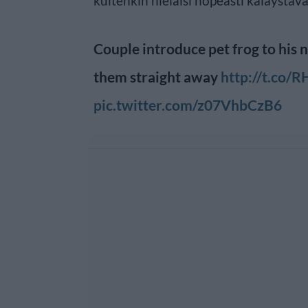
kuitenkin nielaisi nopeasti kalaystä
Couple introduce pet frog to his n
them straight away
http://t.co/
pic.twitter.com/z07VhbCzB6