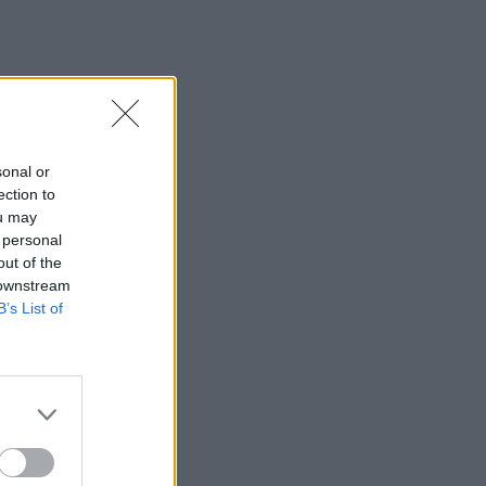
sonal or
ection to
ou may
 personal
out of the
 downstream
B’s List of