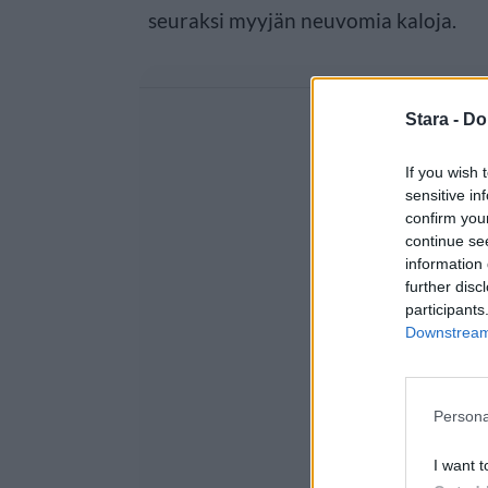
seuraksi myyjän neuvomia kaloja.
Stara -
Do
If you wish 
sensitive in
confirm you
continue se
information 
further disc
participants
Downstream 
Persona
I want t