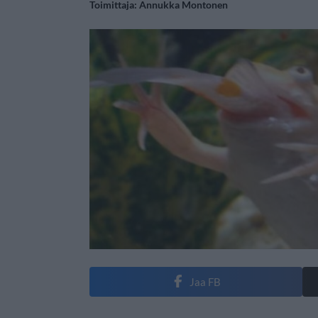
Toimittaja:
Annukka Montonen
Jaa FB