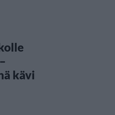
olle
 –
nä kävi