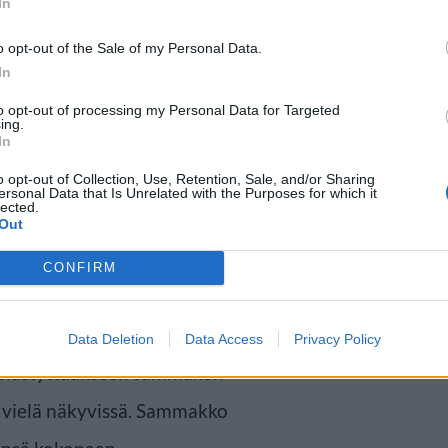
In
o opt-out of the Sale of my Personal Data.
In
to opt-out of processing my Personal Data for Targeted
ing.
In
o opt-out of Collection, Use, Retention, Sale, and/or Sharing
ersonal Data that Is Unrelated with the Purposes for which it
lected.
Out
eensä hädin tuskin räpäyttää
CONFIRM
on pudottamisen jälkeen, kun
nut sen suuhunsa. Jameson oli
Data Deletion
Data Access
Privacy Policy
 pelästyttääkseen sammakon
i vielä näkyvissä. Sammakko