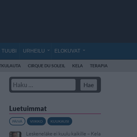
TUUBI
URHEILU
ELOKUVAT
TKULAUTA
CIRQUE DU SOLEIL
KELA
TERAPIA
AVARUUS
Luetuimmat
PÄIVÄ
VIIKKO
KUUKAUSI
Leskeneläke ei kuulu kaikille – Kela