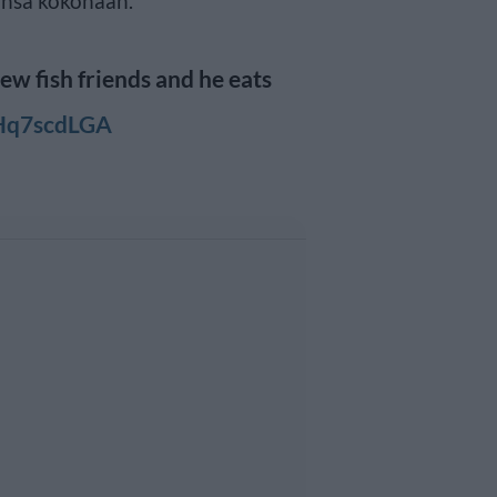
vänsä kokonaan.
ew fish friends and he eats
RHq7scdLGA