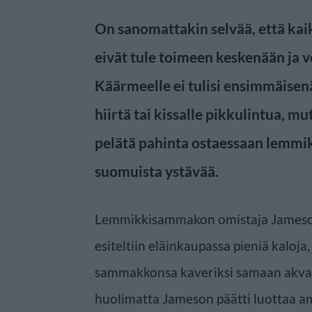
On sanomattakin selvää, että kaik
eivät tule toimeen keskenään ja v
Käärmeelle ei tulisi ensimmäisen
hiirtä tai kissalle pikkulintua, m
pelätä pahinta ostaessaan lemmi
suomuista ystävää.
Lemmikkisammakon omistaja Jameson 
esiteltiin eläinkaupassa pieniä kaloja,
sammakkonsa kaveriksi samaan akvaa
huolimatta Jameson päätti luottaa a