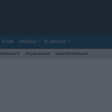
TUUBI
URHEILU
ELOKUVAT
UTOMAATTI
POLIISI SUOMI
SÄHKÖPOTKULAUTA
CIRQUE D