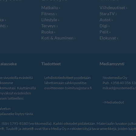
Matkailu
Viihdeuutiset
Fitness
StaraTV
ka
Lifestyle
Autot
hti
Terveys
Digi
Ruoka
Pelit
Koti & Asuminen
Elokuvat
jalauseke
Tiedotteet
Mediamyynti
 sivustolla evästeitä
Lehdistötiedotteet pyydetään
Nostemedia Oy
aksemme
lähettämään sähköpostitse
Puh. +358 40 356 1
kemustasi. Käyttämällä
osoitteeseen
toimitus@stara.fi
mikael@nostemedia.f
 hyväksyt evästeiden
isen laitteellesi.
Mediatiedot
lvelun
alauseke löytyy tästä
.
ISSN 1795-8180 (verkkomedia). Kaikki oikeudet pidätetään. Materiaalin luvaton julkais
, Tuubi® ja Jetset® ovat Stara Media Oy:n rekisteröityjä tavaramerkkejä, joiden käytt