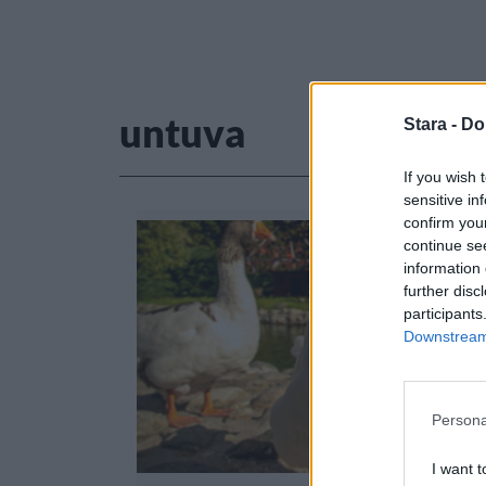
untuva
Stara -
Do
If you wish 
sensitive in
confirm you
continue se
information 
further disc
participants
Downstream 
Persona
I want t