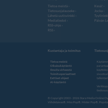
Tietoa meistä
Kesä!
Tietosuojalauseke
Jocka
Lähetä uutisvinkki
Tyyliniek
Mediatiedot
Päivän Le
RSS-ohje
RSS
Kustantaja ja toimitus
Tietosuo
Tietoa meistä
Käytämme
Oikaisukäytäntö
paranta
Ilmoita virheestä
käyttöko
Toimitusperiaatteet
sivustoa
Eettiset ohjeet
tallentam
AI-käytäntö
Verkkopa
tiedosuoj
© Copyright 2003 - 2026 Stara Media Online Oy. 
Viihdetaivas®, Miss Pop®, Mister Pop®, Popstar®