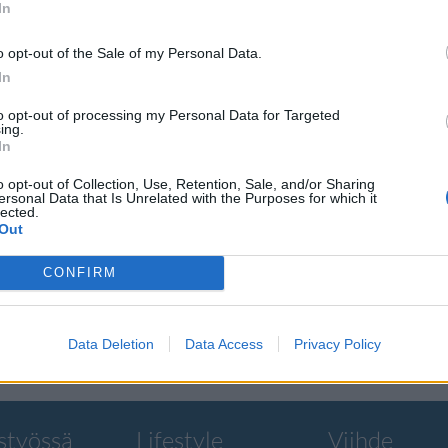
In
o opt-out of the Sale of my Personal Data.
In
to opt-out of processing my Personal Data for Targeted
tävät
ing.
In
ilta
o opt-out of Collection, Use, Retention, Sale, and/or Sharing
ersonal Data that Is Unrelated with the Purposes for which it
lected.
Out
io on kasvanut
CONFIRM
Data Deletion
Data Access
Privacy Policy
styössä
Lifestyle
Viihde