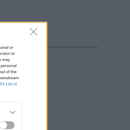
sonal or
ection to
ou may
 personal
out of the
 downstream
B’s List of