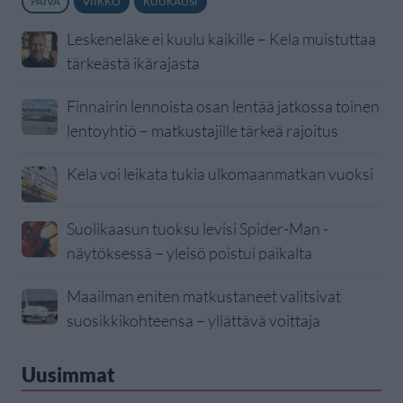
PÄIVÄ
VIIKKO
KUUKAUSI
Leskeneläke ei kuulu kaikille – Kela muistuttaa
tärkeästä ikärajasta
Finnairin lennoista osan lentää jatkossa toinen
lentoyhtiö – matkustajille tärkeä rajoitus
Kela voi leikata tukia ulkomaanmatkan vuoksi
Suolikaasun tuoksu levisi Spider-Man -
näytöksessä – yleisö poistui paikalta
Maailman eniten matkustaneet valitsivat
suosikkikohteensa – yllättävä voittaja
Uusimmat