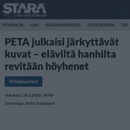
Men
POKEMON
LAKI
SAIRAANHOITAJA
LENTOASEMA
TUR
PETA julkaisi järkyttävät
kuvat – eläviltä hanhilta
revitään höyhenet
Viihdeuutiset
Julkaistu: 26.5.2016, 18:00
Toimittaja:
Jocka Träskbäck