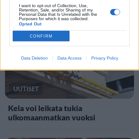
jatkossa toinen lentoyhtiö –
I want to opt-out of Collection, Use,
matkustajille tärkeä rajoitus
Retention, Sale, and/or Sharing of my
Personal Data that Is Unrelated with the
Purposes for which it was collected.
Opted Out
3
CONFIRM
Data Deletion
Data Access
Privacy Policy
UUTISET
Kela voi leikata tukia
ulkomaanmatkan vuoksi