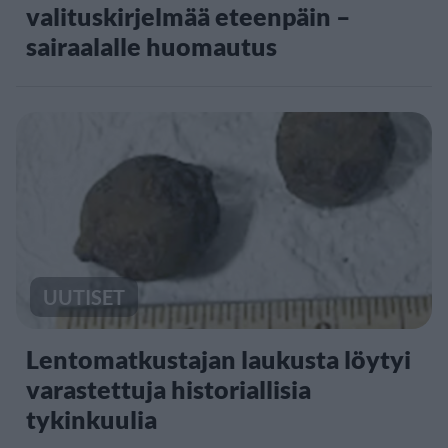
valituskirjelmää eteenpäin –
sairaalalle huomautus
UUTISET
Lentomatkustajan laukusta löytyi
varastettuja historiallisia
tykinkuulia