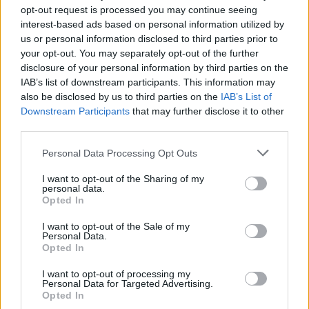
opt-out request is processed you may continue seeing
interest-based ads based on personal information utilized by
Leskeneläke ei kuulu kaikille –
us or personal information disclosed to third parties prior to
Kela muistuttaa tärkeästä
your opt-out. You may separately opt-out of the further
disclosure of your personal information by third parties on the
ikärajasta
IAB’s list of downstream participants. This information may
also be disclosed by us to third parties on the
IAB’s List of
Downstream Participants
that may further disclose it to other
third parties.
2
Personal Data Processing Opt Outs
I want to opt-out of the Sharing of my
personal data.
Opted In
I want to opt-out of the Sale of my
Personal Data.
MATKAILU
Opted In
I want to opt-out of processing my
Personal Data for Targeted Advertising.
Finnairin lennoista osan lentää
Opted In