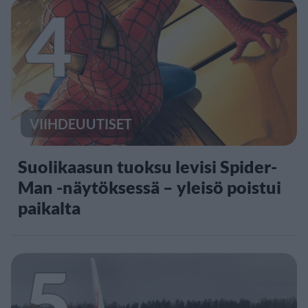
4
VIIHDEUUTISET
Suolikaasun tuoksu levisi Spider-
Man -näytöksessä – yleisö poistui
paikalta
5