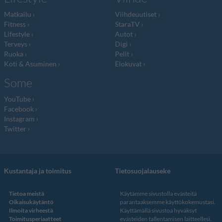
Matkailu
Viihdeuutiset
Fitness
StaraTV
Lifestyle
Autot
Terveys
Digi
Ruoka
Pelit
Koti & Asuminen
Elokuvat
Some
YouTube
Facebook
Instagram
Twitter
Kustantaja ja toimitus
Tietosuojalauseke
Tietoa meistä
Käytämme sivustolla evästeitä
Oikaisukäytäntö
parantaaksemme käyttökokemustasi.
Ilmoita virheestä
Käyttämällä sivustoa hyväksyt
Toimitusperiaatteet
evästeiden tallentamisen laitteellesi.