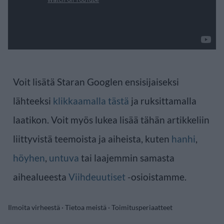
Voit lisätä Staran Googlen ensisijaiseksi
lähteeksi
klikkaamalla tästä
ja ruksittamalla
laatikon. Voit myös lukea lisää tähän artikkeliin
liittyvistä teemoista ja aiheista, kuten
hanhi
,
höyhen
,
untuva
tai laajemmin samasta
aihealueesta
Viihdeuutiset
-osioistamme.
Ilmoita virheestä
·
Tietoa meistä
·
Toimitusperiaatteet