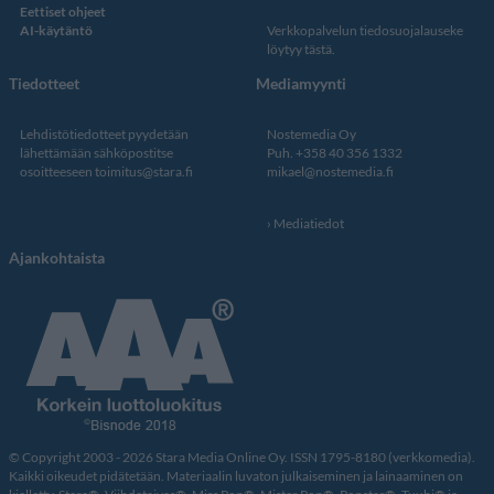
Eettiset ohjeet
AI-käytäntö
Verkkopalvelun
tiedosuojalauseke
löytyy tästä
.
Tiedotteet
Mediamyynti
Lehdistötiedotteet pyydetään
Nostemedia Oy
lähettämään sähköpostitse
Puh. +358 40 356 1332
osoitteeseen
toimitus@stara.fi
mikael@nostemedia.fi
Mediatiedot
Ajankohtaista
© Copyright 2003 - 2026 Stara Media Online Oy. ISSN 1795-8180 (verkkomedia).
Kaikki oikeudet pidätetään. Materiaalin luvaton julkaiseminen ja lainaaminen on