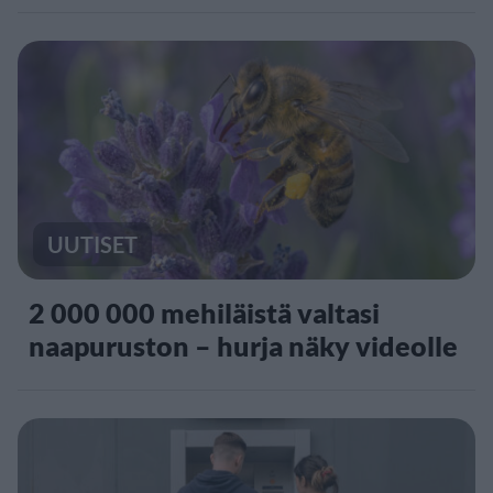
UUTISET
2 000 000 mehiläistä valtasi
naapuruston – hurja näky videolle