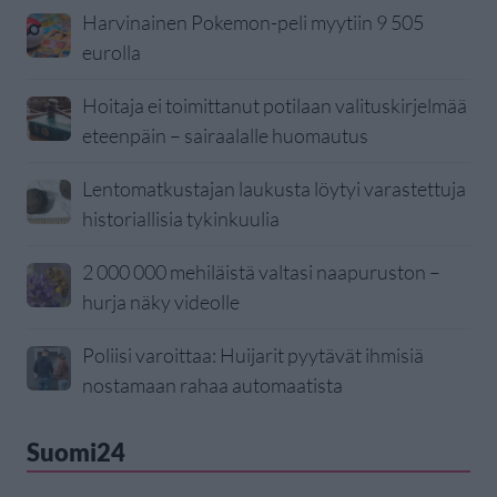
Harvinainen Pokemon-peli myytiin 9 505
eurolla
Hoitaja ei toimittanut potilaan valituskirjelmää
eteenpäin – sairaalalle huomautus
Lentomatkustajan laukusta löytyi varastettuja
historiallisia tykinkuulia
2 000 000 mehiläistä valtasi naapuruston –
hurja näky videolle
Poliisi varoittaa: Huijarit pyytävät ihmisiä
nostamaan rahaa automaatista
Suomi24