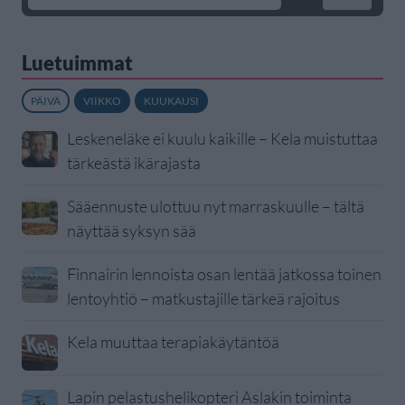
Luetuimmat
PÄIVÄ
VIIKKO
KUUKAUSI
Leskeneläke ei kuulu kaikille – Kela muistuttaa
tärkeästä ikärajasta
Sääennuste ulottuu nyt marraskuulle – tältä
näyttää syksyn sää
Finnairin lennoista osan lentää jatkossa toinen
lentoyhtiö – matkustajille tärkeä rajoitus
Kela muuttaa terapiakäytäntöä
Lapin pelastushelikopteri Aslakin toiminta