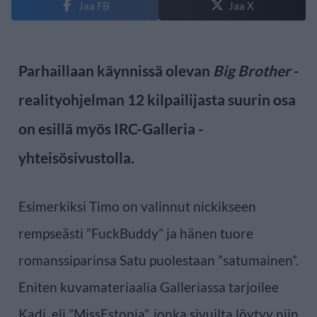
Jaa FB
Jaa X
Parhaillaan käynnissä olevan
Big Brother
-
realityohjelman 12 kilpailijasta suurin osa
on esillä myös IRC-Galleria -
yhteisösivustolla.
Esimerkiksi Timo on valinnut nickikseen
rempseästi ”FuckBuddy” ja hänen tuore
romanssiparinsa Satu puolestaan ”satumainen”.
Eniten kuvamateriaalia Galleriassa tarjoilee
Kadi, eli ”MissEstonia”, jonka sivuilta löytyy niin