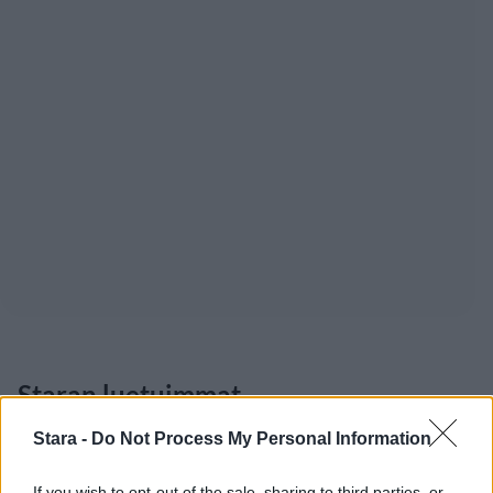
Staran luetuimmat
Stara -
Do Not Process My Personal Information
If you wish to opt-out of the sale, sharing to third parties, or