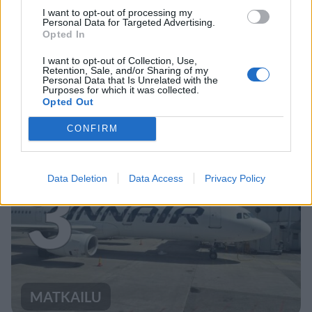
I want to opt-out of processing my
Personal Data for Targeted Advertising.
Opted In
VIIHDEUUTISET
I want to opt-out of Collection, Use,
Retention, Sale, and/or Sharing of my
Sääennuste ulottuu nyt
Personal Data that Is Unrelated with the
Purposes for which it was collected.
marraskuulle – tältä näyttää
Opted Out
syksyn sää
CONFIRM
3
Data Deletion
Data Access
Privacy Policy
MATKAILU