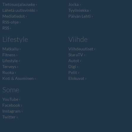
Tietosuojalauseke
Jocka
Lähetä uutisvinkki
Tyyliniekka
Mediatiedot
Päivän Lehti
RSS-ohje
RSS
Lifestyle
Viihde
Matkailu
Viihdeuutiset
Fitness
StaraTV
Lifestyle
Autot
Terveys
Digi
Ruoka
Pelit
Koti & Asuminen
Elokuvat
Some
YouTube
Facebook
Instagram
Twitter