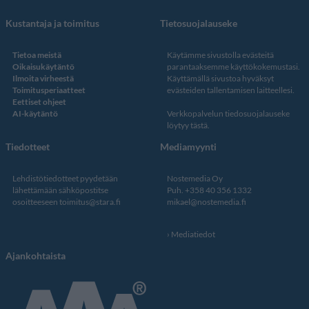
Kustantaja ja toimitus
Tietosuojalauseke
Tietoa meistä
Käytämme sivustolla evästeitä
Oikaisukäytäntö
parantaaksemme käyttökokemustasi.
Ilmoita virheestä
Käyttämällä sivustoa hyväksyt
Toimitusperiaatteet
evästeiden tallentamisen laitteellesi.
Eettiset ohjeet
AI-käytäntö
Verkkopalvelun
tiedosuojalauseke
löytyy tästä
.
Tiedotteet
Mediamyynti
Lehdistötiedotteet pyydetään
Nostemedia Oy
lähettämään sähköpostitse
Puh. +358 40 356 1332
osoitteeseen
toimitus@stara.fi
mikael@nostemedia.fi
Mediatiedot
Ajankohtaista