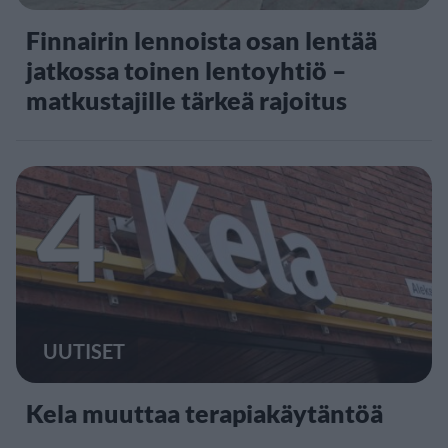
Finnairin lennoista osan lentää
jatkossa toinen lentoyhtiö –
matkustajille tärkeä rajoitus
4
UUTISET
Kela muuttaa terapiakäytäntöä