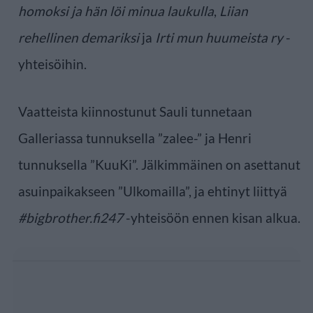
homoksi ja hän löi minua laukulla
,
Liian
rehellinen demariksi
ja
Irti mun huumeista ry
-
yhteisöihin.
Vaatteista kiinnostunut Sauli tunnetaan
Galleriassa tunnuksella ”zalee-” ja Henri
tunnuksella ”KuuKi”. Jälkimmäinen on asettanut
asuinpaikakseen ”Ulkomailla”, ja ehtinyt liittyä
#bigbrother.fi247
-yhteisöön ennen kisan alkua.