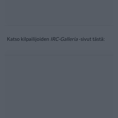
Katso kilpailijoiden
IRC-Galleria
-sivut tästä: