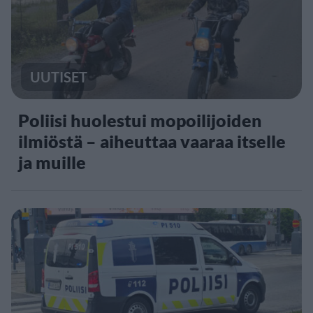
UUTISET
Poliisi huolestui mopoilijoiden
ilmiöstä – aiheuttaa vaaraa itselle
ja muille