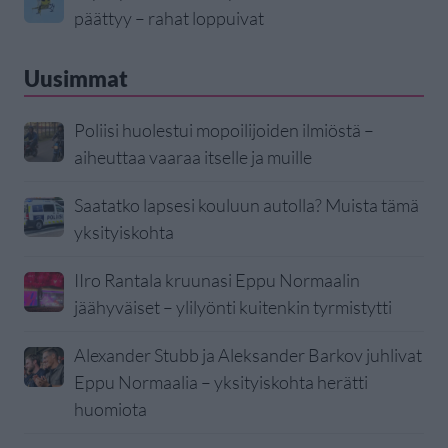
päättyy – rahat loppuivat
Uusimmat
Poliisi huolestui mopoilijoiden ilmiöstä –
aiheuttaa vaaraa itselle ja muille
Saatatko lapsesi kouluun autolla? Muista tämä
yksityiskohta
IIro Rantala kruunasi Eppu Normaalin
jäähyväiset – ylilyönti kuitenkin tyrmistytti
Alexander Stubb ja Aleksander Barkov juhlivat
Eppu Normaalia – yksityiskohta herätti
huomiota