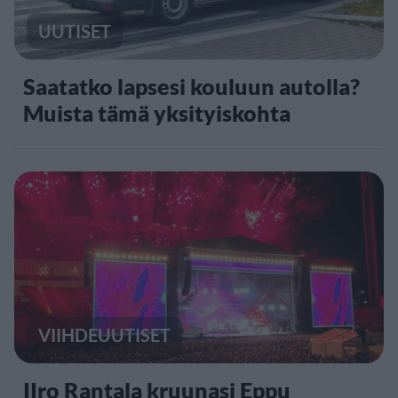
UUTISET
Saatatko lapsesi kouluun autolla?
Muista tämä yksityiskohta
VIIHDEUUTISET
IIro Rantala kruunasi Eppu