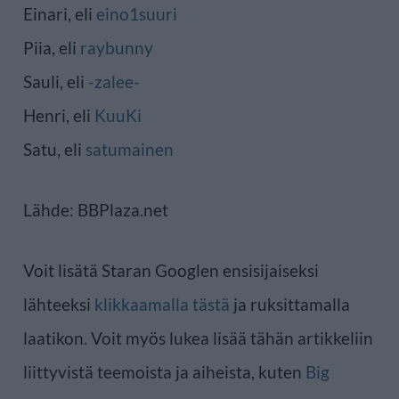
Einari, eli
eino1suuri
Piia, eli
raybunny
Sauli, eli
-zalee-
Henri, eli
KuuKi
Satu, eli
satumainen
Lähde: BBPlaza.net
Voit lisätä Staran Googlen ensisijaiseksi
lähteeksi
klikkaamalla tästä
ja ruksittamalla
laatikon. Voit myös lukea lisää tähän artikkeliin
liittyvistä teemoista ja aiheista, kuten
Big