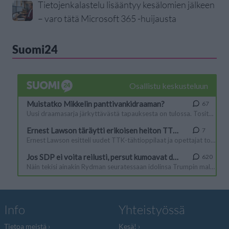
Tietojenkalastelu lisääntyy kesälomien jälkeen
– varo tätä Microsoft 365 -huijausta
Suomi24
Info
Yhteistyössä
Tietoa meistä
Kesä!