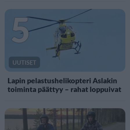
5
UUTISET
Lapin pelastushelikopteri Aslakin
toiminta päättyy – rahat loppuivat