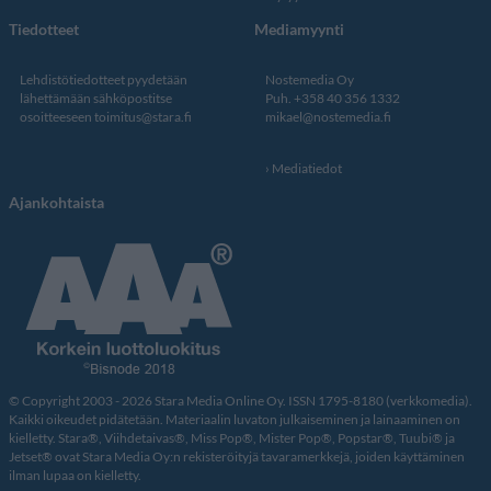
Tiedotteet
Mediamyynti
Lehdistötiedotteet pyydetään
Nostemedia Oy
lähettämään sähköpostitse
Puh. +358 40 356 1332
osoitteeseen
toimitus@stara.fi
mikael@nostemedia.fi
Mediatiedot
Ajankohtaista
© Copyright 2003 - 2026 Stara Media Online Oy. ISSN 1795-8180 (verkkomedia).
Kaikki oikeudet pidätetään. Materiaalin luvaton julkaiseminen ja lainaaminen on
kielletty. Stara®, Viihdetaivas®, Miss Pop®, Mister Pop®, Popstar®, Tuubi® ja
Jetset® ovat Stara Media Oy:n rekisteröityjä tavaramerkkejä, joiden käyttäminen
ilman lupaa on kielletty.