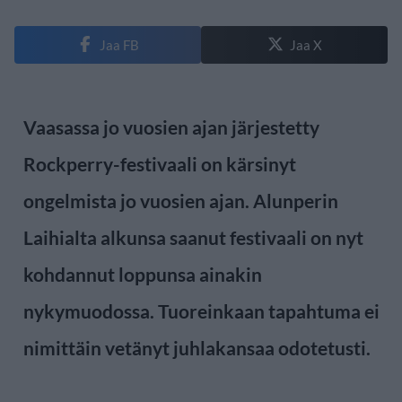
Jaa FB
Jaa X
Vaasassa jo vuosien ajan järjestetty
Rockperry-festivaali on kärsinyt
ongelmista jo vuosien ajan. Alunperin
Laihialta alkunsa saanut festivaali on nyt
kohdannut loppunsa ainakin
nykymuodossa. Tuoreinkaan tapahtuma ei
nimittäin vetänyt juhlakansaa odotetusti.