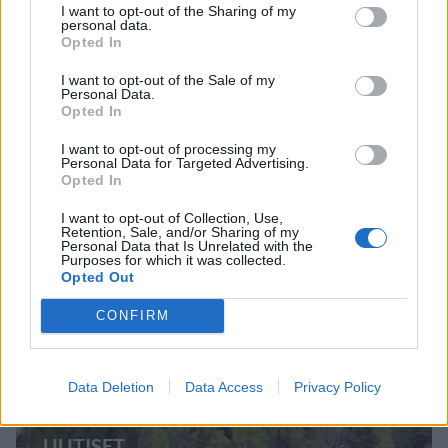
I want to opt-out of the Sharing of my
personal data.
Opted In
MATKAILU
I want to opt-out of the Sale of my
Personal Data.
Opted In
Maailman eniten matkustaneet
I want to opt-out of processing my
valitsivat suosikkikohteensa –
Personal Data for Targeted Advertising.
Opted In
yllättävä voittaja
I want to opt-out of Collection, Use,
Retention, Sale, and/or Sharing of my
Personal Data that Is Unrelated with the
Purposes for which it was collected.
2
Opted Out
CONFIRM
Data Deletion
Data Access
Privacy Policy
UUTISET