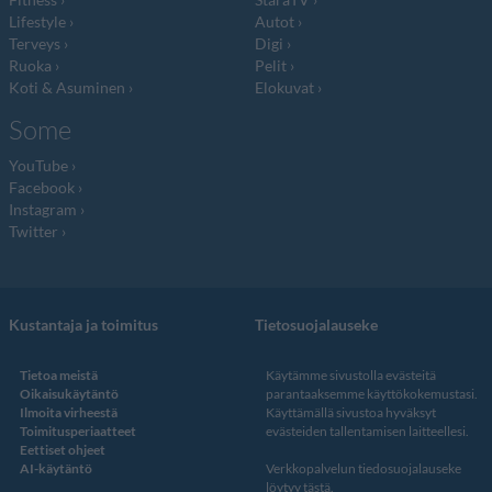
Lifestyle
Autot
Terveys
Digi
Ruoka
Pelit
Koti & Asuminen
Elokuvat
Some
YouTube
Facebook
Instagram
Twitter
Kustantaja ja toimitus
Tietosuojalauseke
Tietoa meistä
Käytämme sivustolla evästeitä
Oikaisukäytäntö
parantaaksemme käyttökokemustasi.
Ilmoita virheestä
Käyttämällä sivustoa hyväksyt
Toimitusperiaatteet
evästeiden tallentamisen laitteellesi.
Eettiset ohjeet
AI-käytäntö
Verkkopalvelun
tiedosuojalauseke
löytyy tästä
.