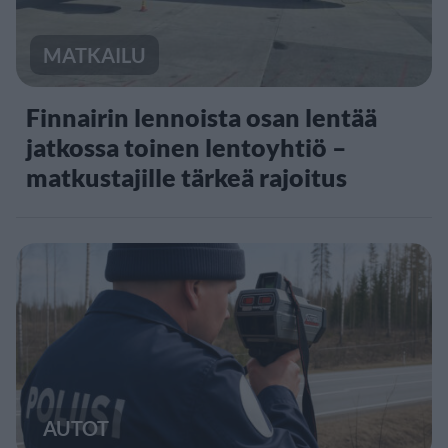
MATKAILU
Finnairin lennoista osan lentää
jatkossa toinen lentoyhtiö –
matkustajille tärkeä rajoitus
AUTOT