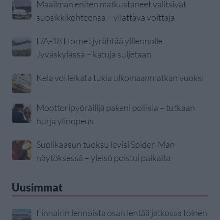
Maailman eniten matkustaneet valitsivat
suosikkikohteensa – yllättävä voittaja
F/A-18 Hornet jyrähtää ylilennolle
Jyväskylässä – katuja suljetaan
Kela voi leikata tukia ulkomaanmatkan vuoksi
Moottoripyöräilijä pakeni poliisia – tutkaan
hurja ylinopeus
Suolikaasun tuoksu levisi Spider-Man -
näytöksessä – yleisö poistui paikalta
Uusimmat
Finnairin lennoista osan lentää jatkossa toinen