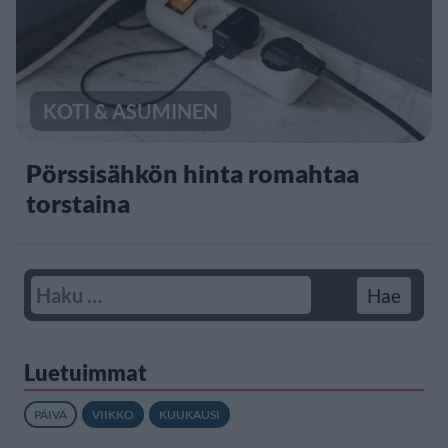
KOTI & ASUMINEN
Pörssisähkön hinta romahtaa
torstaina
Luetuimmat
PÄIVÄ
VIIKKO
KUUKAUSI