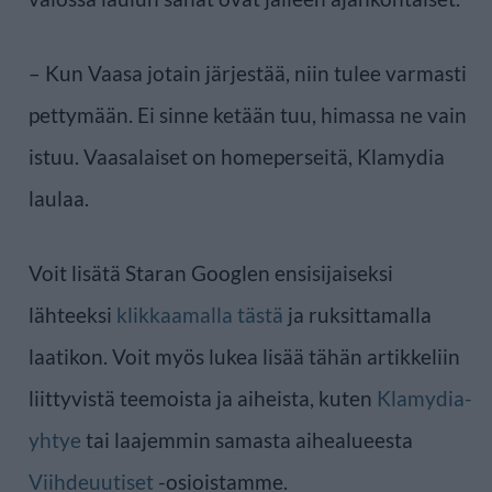
– Kun Vaasa jotain järjestää, niin tulee varmasti
pettymään. Ei sinne ketään tuu, himassa ne vain
istuu. Vaasalaiset on homeperseitä, Klamydia
laulaa.
Voit lisätä Staran Googlen ensisijaiseksi
lähteeksi
klikkaamalla tästä
ja ruksittamalla
laatikon. Voit myös lukea lisää tähän artikkeliin
liittyvistä teemoista ja aiheista, kuten
Klamydia-
yhtye
tai laajemmin samasta aihealueesta
Viihdeuutiset
-osioistamme.