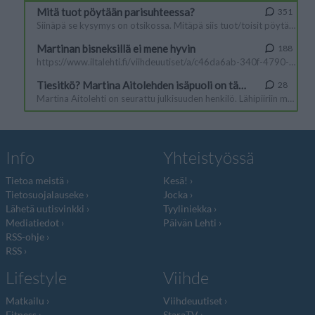
Info
Yhteistyössä
Tietoa meistä
Kesä!
Tietosuojalauseke
Jocka
Lähetä uutisvinkki
Tyyliniekka
Mediatiedot
Päivän Lehti
RSS-ohje
RSS
Lifestyle
Viihde
Matkailu
Viihdeuutiset
Fitness
StaraTV