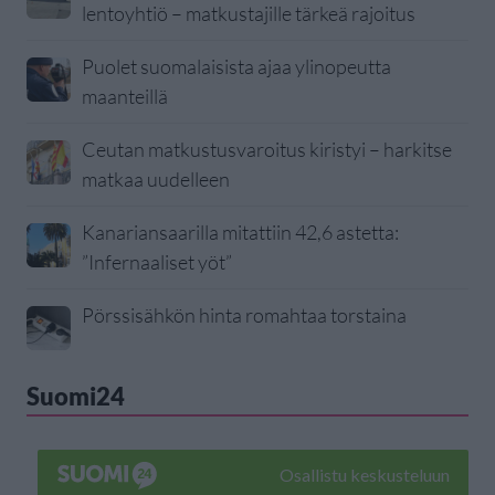
lentoyhtiö – matkustajille tärkeä rajoitus
Puolet suomalaisista ajaa ylinopeutta
maanteillä
Ceutan matkustusvaroitus kiristyi – harkitse
matkaa uudelleen
Kanariansaarilla mitattiin 42,6 astetta:
”Infernaaliset yöt”
Pörssisähkön hinta romahtaa torstaina
Suomi24