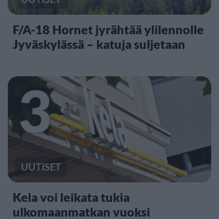
F/A-18 Hornet jyrähtää ylilennolle
Jyväskylässä – katuja suljetaan
3
UUTISET
Kela voi leikata tukia
ulkomaanmatkan vuoksi