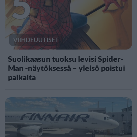
5
VIIHDEUUTISET
Suolikaasun tuoksu levisi Spider-
Man -näytöksessä – yleisö poistui
paikalta