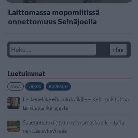
Laittomassa mopomiitissä
onnettomuus Seinäjoella
Luetuimmat
PÄIVÄ
VIIKKO
KUUKAUSI
Leskeneläke ei kuulu kaikille – Kela muistuttaa
tärkeästä ikärajasta
Sääennuste ulottuu nyt marraskuulle – tältä
näyttää syksyn sää