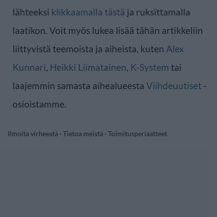
lähteeksi
klikkaamalla tästä
ja ruksittamalla
laatikon. Voit myös lukea lisää tähän artikkeliin
liittyvistä teemoista ja aiheista, kuten
Alex
Kunnari
,
Heikki Liimatainen
,
K-System
tai
laajemmin samasta aihealueesta
Viihdeuutiset
-
osioistamme.
Ilmoita virheestä
·
Tietoa meistä
·
Toimitusperiaatteet