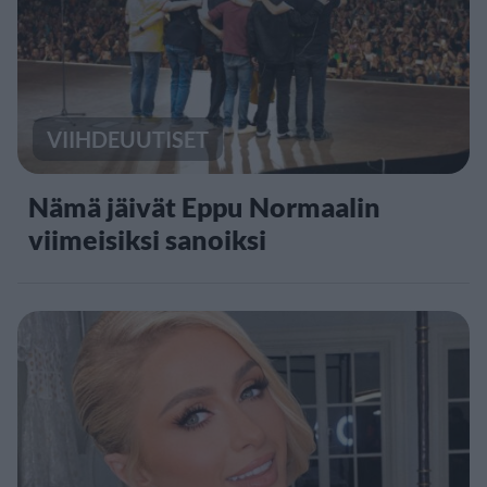
VIIHDEUUTISET
Nämä jäivät Eppu Normaalin
viimeisiksi sanoiksi