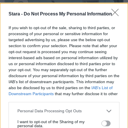
3
Stara -
Do Not Process My Personal Information
If you wish to opt-out of the sale, sharing to third parties, or
processing of your personal or sensitive information for
targeted advertising by us, please use the below opt-out
MATKAILU
section to confirm your selection. Please note that after your
opt-out request is processed you may continue seeing
interest-based ads based on personal information utilized by
Finnairin lennoista osan lentää
us or personal information disclosed to third parties prior to
jatkossa toinen lentoyhtiö –
your opt-out. You may separately opt-out of the further
matkustajille tärkeä rajoitus
disclosure of your personal information by third parties on the
IAB’s list of downstream participants. This information may
also be disclosed by us to third parties on the
IAB’s List of
Downstream Participants
that may further disclose it to other
4
third parties.
Personal Data Processing Opt Outs
I want to opt-out of the Sharing of my
personal data.