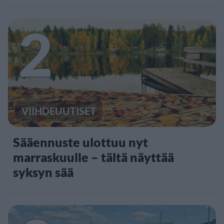
2
VIIHDEUUTISET
Sääennuste ulottuu nyt
marraskuulle – tältä näyttää
syksyn sää