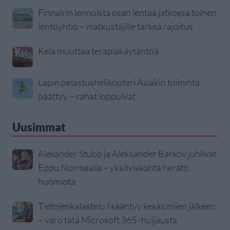
Finnairin lennoista osan lentää jatkossa toinen
lentoyhtiö – matkustajille tärkeä rajoitus
Kela muuttaa terapiakäytäntöä
Lapin pelastushelikopteri Aslakin toiminta
päättyy – rahat loppuivat
Uusimmat
Alexander Stubb ja Aleksander Barkov juhlivat
Eppu Normaalia – yksityiskohta herätti
huomiota
Tietojenkalastelu lisääntyy kesälomien jälkeen
– varo tätä Microsoft 365 -huijausta