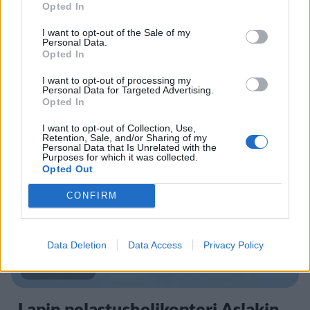
Opted In
I want to opt-out of the Sale of my
Personal Data.
UUTISET
Opted In
I want to opt-out of processing my
Kela muuttaa terapiakäytäntöä
Personal Data for Targeted Advertising.
Opted In
I want to opt-out of Collection, Use,
Retention, Sale, and/or Sharing of my
5
Personal Data that Is Unrelated with the
Purposes for which it was collected.
Opted Out
CONFIRM
Data Deletion
Data Access
Privacy Policy
UUTISET
Lapin pelastushelikopteri Aslakin