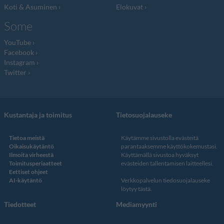
Koti & Asuminen
Elokuvat
Some
YouTube
Facebook
Instagram
Twitter
Kustantaja ja toimitus
Tietosuojalauseke
Tietoa meistä
Käytämme sivustolla evästeitä
Oikaisukäytäntö
parantaaksemme käyttökokemustasi.
Ilmoita virheestä
Käyttämällä sivustoa hyväksyt
Toimitusperiaatteet
evästeiden tallentamisen laitteellesi.
Eettiset ohjeet
AI-käytäntö
Verkkopalvelun
tiedosuojalauseke
löytyy tästä
.
Tiedotteet
Mediamyynti