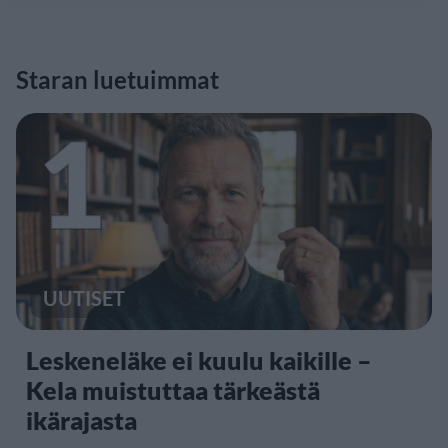
Staran luetuimmat
1
UUTISET
Leskeneläke ei kuulu kaikille –
Kela muistuttaa tärkeästä
ikärajasta