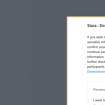
Stara -
Do
If you wish 
sensitive in
confirm you
continue se
information 
further disc
participants
Downstream 
Persona
I want t