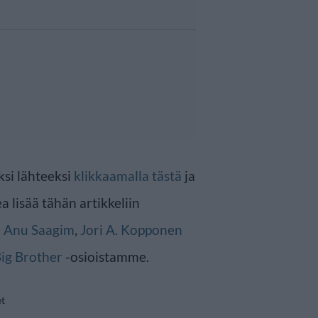
ksi lähteeksi
klikkaamalla tästä
ja
a lisää tähän artikkeliin
n
Anu Saagim
,
Jori A. Kopponen
ig Brother
-osioistamme.
et