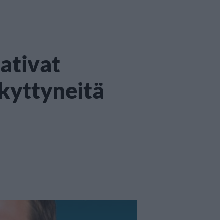
ativat
rkyttyneitä