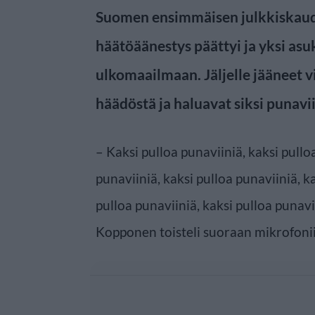
Suomen ensimmäisen julkkiskau
häätöäänestys päättyi ja yksi asu
ulkomaailmaan. Jäljelle jääneet vi
häädöstä ja haluavat siksi punavii
– Kaksi pulloa punaviiniä, kaksi pullo
punaviiniä, kaksi pulloa punaviiniä, k
pulloa punaviiniä, kaksi pulloa punavii
Kopponen toisteli suoraan mikrofonii