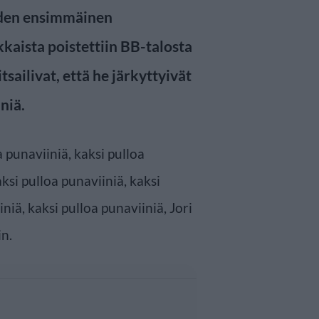
den ensimmäinen
kkaista poistettiin BB-talosta
tsailivat, että he järkyttyivät
niä.
a punaviiniä, kaksi pulloa
aksi pulloa punaviiniä, kaksi
niä, kaksi pulloa punaviiniä, Jori
n.