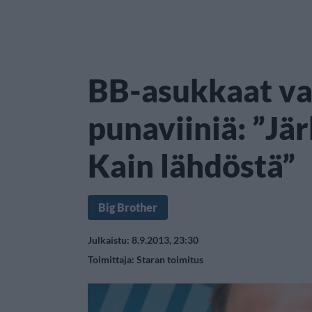
BB-asukkaat va
punaviiniä: ”Jä
Kain lähdöstä”
Big Brother
Julkaistu: 8.9.2013, 23:30
Toimittaja:
Staran toimitus