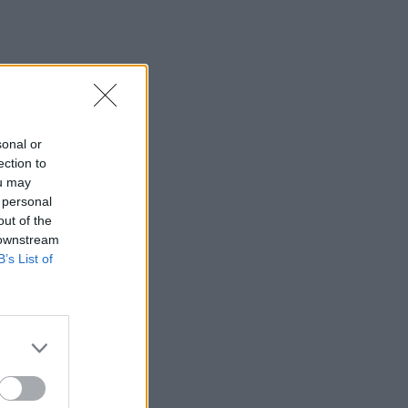
sonal or
ection to
ou may
 personal
out of the
 downstream
B’s List of