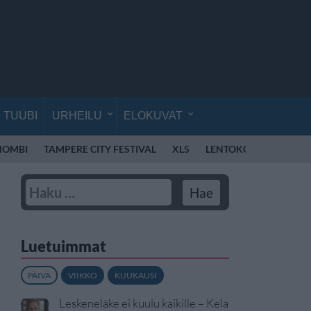
TUUBI
URHEILU
ELOKUVAT
OMBI
TAMPERE CITY FESTIVAL
XL5
LENTOKONE
MIREL
Luetuimmat
PÄIVÄ
VIIKKO
KUUKAUSI
Leskeneläke ei kuulu kaikille – Kela