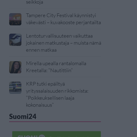
seikkoja
Tampere City Festival käynnistyi
väkevästi – kuvakooste perjantailta
Lentoturvallisuuteen vaikuttaa
jokainen matkustaja – muista nämä
ennen matkaa
Mirella upealla rantalomalla
Kreetalla: ”Nautittiin”
KRP tutki epäiltyä
yrityssalaisuuden rikkomista:
”Poikkeuksellisen laaja
kokonaisuus”
Suomi24