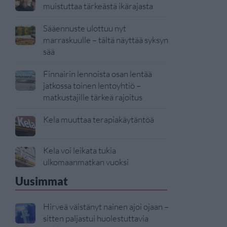
muistuttaa tärkeästä ikärajasta
Sääennuste ulottuu nyt
marraskuulle – tältä näyttää syksyn
sää
Finnairin lennoista osan lentää
jatkossa toinen lentoyhtiö –
matkustajille tärkeä rajoitus
Kela muuttaa terapiakäytäntöä
Kela voi leikata tukia
ulkomaanmatkan vuoksi
Uusimmat
Hirveä väistänyt nainen ajoi ojaan –
sitten paljastui huolestuttavia