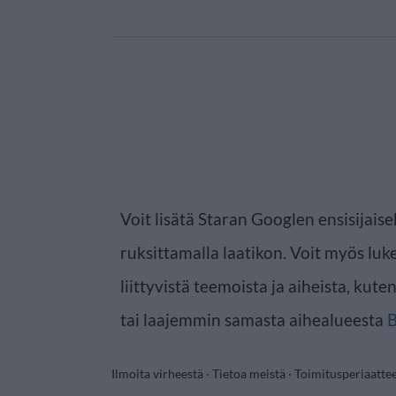
Voit lisätä Staran Googlen ensisijaise
ruksittamalla laatikon. Voit myös luke
liittyvistä teemoista ja aiheista, kute
tai laajemmin samasta aihealueesta
B
Ilmoita virheestä
·
Tietoa meistä
·
Toimitusperiaatte