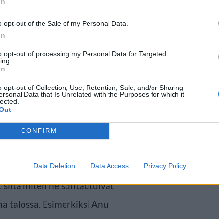
In
o opt-out of the Sale of my Personal Data.
In
to opt-out of processing my Personal Data for Targeted
döstä, että emme voi jatkaa tätä
ing.
In
iiniä. Anteeksi, täällä on meitä
o opt-out of Collection, Use, Retention, Sale, and/or Sharing
ersonal Data that Is Unrelated with the Purposes for which it
loa punaviiniä. Viisi pulloa
lected.
Out
opponen jatkoi.
CONFIRM
tanut asukkaiden toiveita, ja
leen. Parhaillaan asukkaat
Data Deletion
Data Access
Privacy Policy
t siitä miten he suhtautuivat
ana talossa. Esimerkiksi Anu