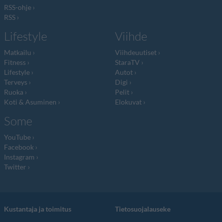
RSS-ohje
RSS
Lifestyle
Viihde
Matkailu
Viihdeuutiset
Fitness
StaraTV
Lifestyle
Autot
Terveys
Digi
Ruoka
Pelit
Koti & Asuminen
Elokuvat
Some
YouTube
Facebook
Instagram
Twitter
Kustantaja ja toimitus
Tietosuojalauseke