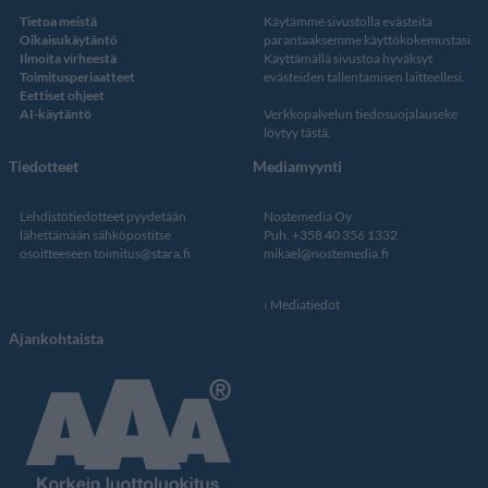
Tietoa meistä
Käytämme sivustolla evästeitä
Oikaisukäytäntö
parantaaksemme käyttökokemustasi.
Ilmoita virheestä
Käyttämällä sivustoa hyväksyt
Toimitusperiaatteet
evästeiden tallentamisen laitteellesi.
Eettiset ohjeet
AI-käytäntö
Verkkopalvelun
tiedosuojalauseke
löytyy tästä
.
Tiedotteet
Mediamyynti
Lehdistötiedotteet pyydetään
Nostemedia Oy
lähettämään sähköpostitse
Puh. +358 40 356 1332
osoitteeseen
toimitus@stara.fi
mikael@nostemedia.fi
Mediatiedot
Ajankohtaista