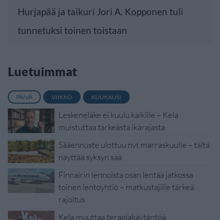
Hurjapää ja taikuri Jori A. Kopponen tuli
tunnetuksi toinen toistaan
Luetuimmat
PÄIVÄ
VIIKKO
KUUKAUSI
Leskeneläke ei kuulu kaikille – Kela
muistuttaa tärkeästä ikärajasta
Sääennuste ulottuu nyt marraskuulle – tältä
näyttää syksyn sää
Finnairin lennoista osan lentää jatkossa
toinen lentoyhtiö – matkustajille tärkeä
rajoitus
Kela muuttaa terapiakäytäntöä