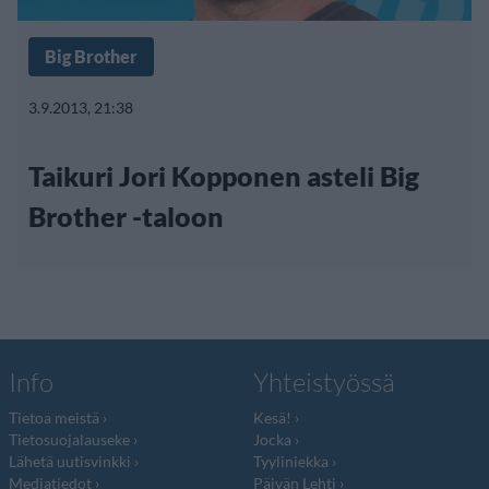
Big Brother
3.9.2013, 21:38
Taikuri Jori Kopponen asteli Big
Brother -taloon
Info
Yhteistyössä
Tietoa meistä
Kesä!
Tietosuojalauseke
Jocka
Lähetä uutisvinkki
Tyyliniekka
Mediatiedot
Päivän Lehti