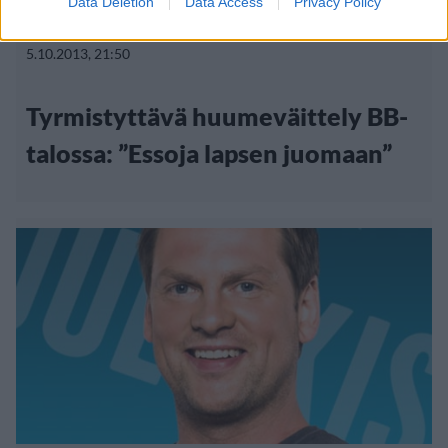
Data Deletion
Data Access
Privacy Policy
Big Brother
5.10.2013, 21:50
Tyrmistyttävä huumeväittely BB-
talossa: ”Essoja lapsen juomaan”