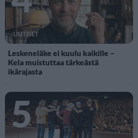
UUTISET
Leskeneläke ei kuulu kaikille –
Kela muistuttaa tärkeästä
ikärajasta
5