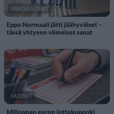
VIIHDEUUTISET
Eppu Normaali jätti jäähyväiset –
tässä yhtyeen viimeiset sanat
UUTISET
Miljoonan euron lottokuponki