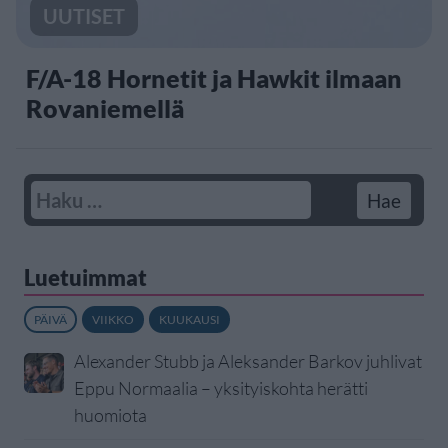
UUTISET
F/A-18 Hornetit ja Hawkit ilmaan
Rovaniemellä
Luetuimmat
PÄIVÄ
VIIKKO
KUUKAUSI
Alexander Stubb ja Aleksander Barkov juhlivat
Eppu Normaalia – yksityiskohta herätti
huomiota