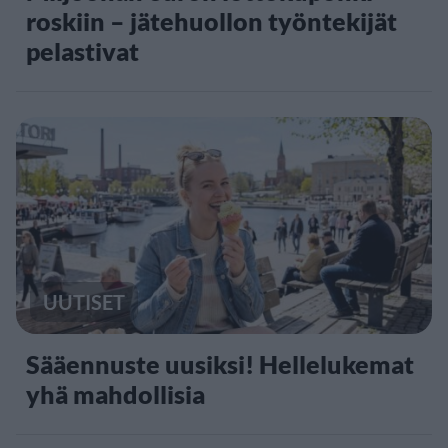
roskiin – jätehuollon työntekijät
pelastivat
UUTISET
Sääennuste uusiksi! Hellelukemat
yhä mahdollisia