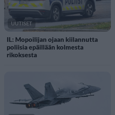
UUTISET
IL: Mopoilijan ojaan kiilannutta
poliisia epäillään kolmesta
rikoksesta