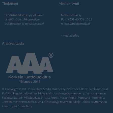
Tiedotteet
Mediamyynti
Lehdistötiedotteet pyydetään
Nostemedia Oy
lähettämään sähköpostitse
Puh. +358 40 356 1332
osoitteeseen
toimitus@stara.fi
mikael@nostemedia.fi
Mediatiedot
Ajankohtaista
© Copyright 2003 - 2026 Stara Media Online Oy. ISSN 1795-8180 (verkkomedia).
Kaikki oikeudet pidätetään. Materiaalin luvaton julkaiseminen ja lainaaminen on
kielletty. Stara®, Viihdetaivas®, Miss Pop®, Mister Pop®, Popstar®, Tuubi® ja
Jetset® ovat Stara Media Oy:n rekisteröityjä tavaramerkkejä, joiden käyttäminen
ilman lupaa on kielletty.