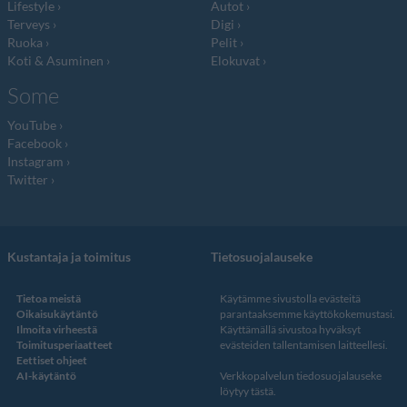
Lifestyle
Autot
Terveys
Digi
Ruoka
Pelit
Koti & Asuminen
Elokuvat
Some
YouTube
Facebook
Instagram
Twitter
Kustantaja ja toimitus
Tietosuojalauseke
Tietoa meistä
Käytämme sivustolla evästeitä
Oikaisukäytäntö
parantaaksemme käyttökokemustasi.
Ilmoita virheestä
Käyttämällä sivustoa hyväksyt
Toimitusperiaatteet
evästeiden tallentamisen laitteellesi.
Eettiset ohjeet
AI-käytäntö
Verkkopalvelun
tiedosuojalauseke
löytyy tästä
.