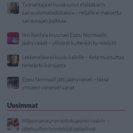
Työnantaja ei hyväksynyt etälääkärin
sairauslomatodistuksia – neljälle ei maksettu
sairausajan palkkaa
IIro Rantala kruunasi Eppu Normaalin
jäähyväiset – ylilyönti kuitenkin tyrmistytti
Leskeneläke ei kuulu kaikille – Kela muistuttaa
tärkeästä ikärajasta
Eppu Normaali jätti jäähyväiset – tässä
yhtyeen viimeiset sanat
Uusimmat
Miljoonan euron lottokuponki roskiin –
jätehuollon työntekijät pelastivat