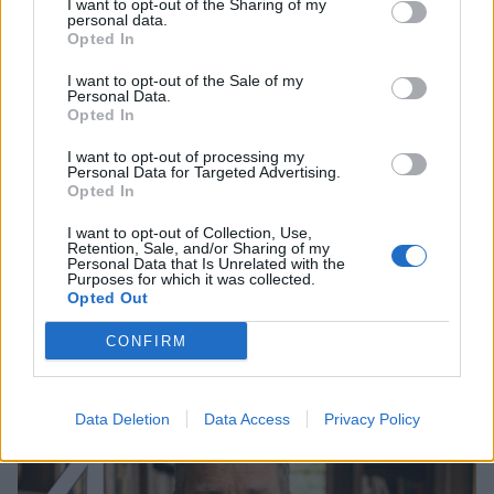
I want to opt-out of the Sharing of my
3
personal data.
Opted In
I want to opt-out of the Sale of my
Personal Data.
Opted In
I want to opt-out of processing my
Personal Data for Targeted Advertising.
Opted In
VIIHDEUUTISET
I want to opt-out of Collection, Use,
Retention, Sale, and/or Sharing of my
Personal Data that Is Unrelated with the
IIro Rantala kruunasi Eppu
Purposes for which it was collected.
Opted Out
Normaalin jäähyväiset – ylilyönti
kuitenkin tyrmistytti
CONFIRM
4
Data Deletion
Data Access
Privacy Policy