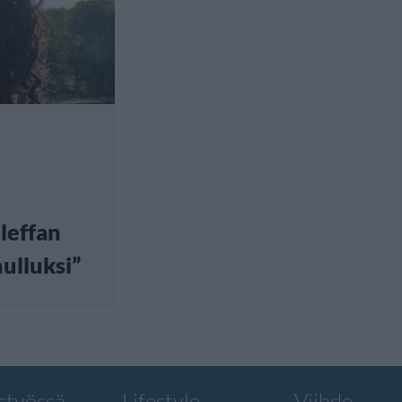
leffan
hulluksi”
styössä
Lifestyle
Viihde