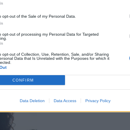
In
a muistuttaa
o opt-out of the Sale of my Personal Data.
In
kossa toinen
joitus
to opt-out of processing my Personal Data for Targeted
ing.
e – tältä näyttää
In
o opt-out of Collection, Use, Retention, Sale, and/or Sharing
ersonal Data that Is Unrelated with the Purposes for which it
kan vuoksi
lected.
Out
Man -näytöksessä
CONFIRM
Data Deletion
Data Access
Privacy Policy