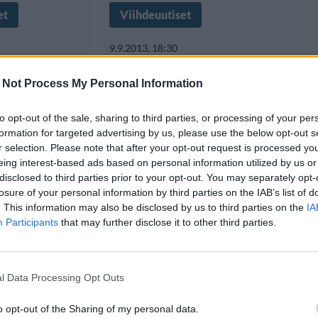
et
Viihdeuutiset
9.9.2013, 18:30
vautui
 Not Process My Personal Information
Kerry Washington
riöstä –
hehkuvana kansiku
to opt-out of the sale, sharing to third parties, or processing of your per
formation for targeted advertising by us, please use the below opt-out s
iin
r selection. Please note that after your opt-out request is processed y
eing interest-based ads based on personal information utilized by us or
Yhdysvaltalainen näyttelijätär K
disclosed to third parties prior to your opt-out. You may separately opt-
losure of your personal information by third parties on the IAB’s list of
gton on tullut
on tullut tunnetuksi muun muass
. This information may also be disclosed by us to third parties on the
IA
Participants
that may further disclose it to other third parties.
l Data Processing Opt Outs
o opt-out of the Sharing of my personal data.