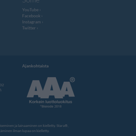
YouTube
Facebook
Instagram
Twitter
Ajankohtaista
332
i
eminen ja lainaaminen on kielletty. Stara®,
äminen ilman lupaa on kielletty.