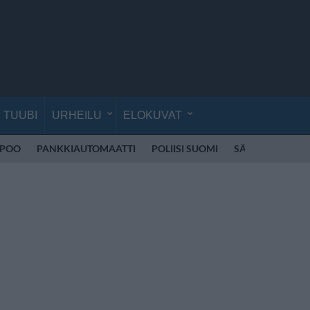
TUUBI
URHEILU
ELOKUVAT
SPOO
PANKKIAUTOMAATTI
POLIISI SUOMI
SÄHKÖPOTKUL