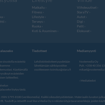
Matkailu
Viihdeuutiset
Fitness
StaraTV
ka
Lifestyle
Autot
hti
Terveys
Digi
Ruoka
Pelit
Koti & Asuminen
Elokuvat
jalauseke
Tiedotteet
Mediamyynti
 sivustolla evästeitä
Lehdistötiedotteet pyydetään
Nostemedia Oy
aksemme
lähettämään sähköpostitse
Puh. +358 40 356 1
kemustasi. Käyttämällä
osoitteeseen
toimitus@stara.fi
mikael@nostemedia.f
 hyväksyt evästeiden
isen laitteellesi.
Mediatiedot
lvelun
alauseke löytyy tästä
.
ISSN 1795-8180 (verkkomedia). Kaikki oikeudet pidätetään. Materiaalin luvaton julkais
, Tuubi® ja Jetset® ovat Stara Media Oy:n rekisteröityjä tavaramerkkejä, joiden käytt