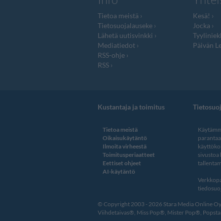
Tietoa meistä
Kesä!
Tietosuojalauseke
Jocka
Lähetä uutisvinkki
Tyyliniek
Mediatiedot
Päivän Le
RSS-ohje
RSS
Kustantaja ja toimitus
Tietosuo
Tietoa meistä
Käytämme
Oikaisukäytäntö
paranta
Ilmoita virheestä
käyttöko
Toimitusperiaatteet
sivustoa
Eettiset ohjeet
tallentam
AI-käytäntö
Verkkopa
tiedosuoj
© Copyright 2003 - 2026 Stara Media Online Oy. 
Viihdetaivas®, Miss Pop®, Mister Pop®, Popstar®