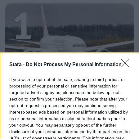
1
MATKAILU
Stara -
Do Not Process My Personal Information
Maailman eniten matkustaneet
If you wish to opt-out of the sale, sharing to third parties, or
processing of your personal or sensitive information for
valitsivat suosikkikohteensa –
targeted advertising by us, please use the below opt-out
yllättävä voittaja
section to confirm your selection. Please note that after your
opt-out request is processed you may continue seeing
interest-based ads based on personal information utilized by
us or personal information disclosed to third parties prior to
your opt-out. You may separately opt-out of the further
disclosure of your personal information by third parties on the
IAB’s list of downstream participants. This information may