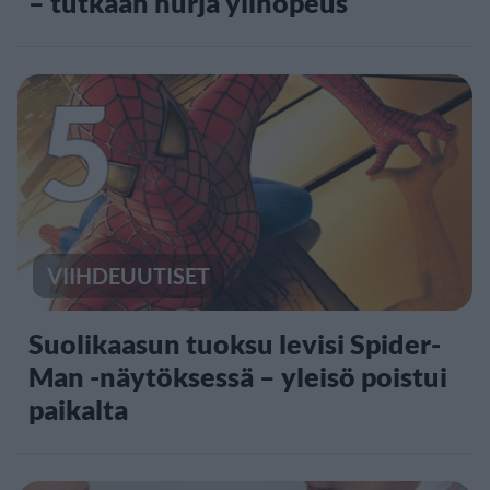
– tutkaan hurja ylinopeus
5
VIIHDEUUTISET
Suolikaasun tuoksu levisi Spider-
Man -näytöksessä – yleisö poistui
paikalta