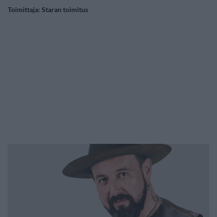
Toimittaja:
Staran toimitus