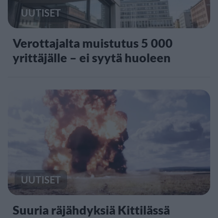
UUTISET
Verottajalta muistutus 5 000
yrittäjälle – ei syytä huoleen
UUTISET
Suuria räjähdyksiä Kittilässä