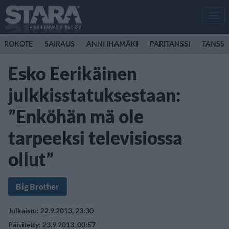
Men
ROKOTE
SAIRAUS
ANNI IHAMÄKI
PARITANSSI
TANSSI
Esko Eerikäinen
julkkisstatuksestaan:
”Enköhän mä ole
tarpeeksi televisiossa
ollut”
Big Brother
Julkaistu: 22.9.2013, 23:30
Päivitetty: 23.9.2013, 00:57