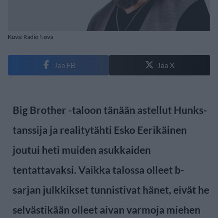
Kuva: Radio Nova
Jaa FB
Jaa X
Big Brother -taloon tänään astellut Hunks-
tanssija ja realitytähti Esko Eerikäinen
joutui heti muiden asukkaiden
tentattavaksi. Vaikka talossa olleet b-
sarjan julkkikset tunnistivat hänet, eivät he
selvästikään olleet aivan varmoja miehen