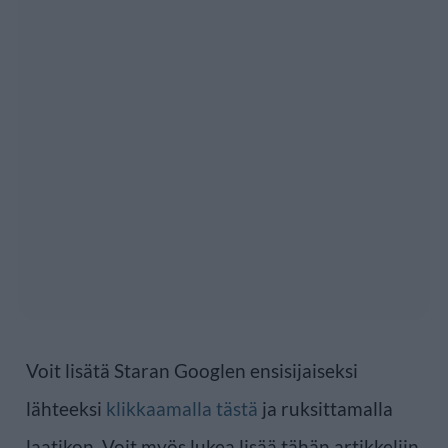
Voit lisätä Staran Googlen ensisijaiseksi
lähteeksi
klikkaamalla tästä
ja ruksittamalla
laatikon. Voit myös lukea lisää tähän artikkeliin