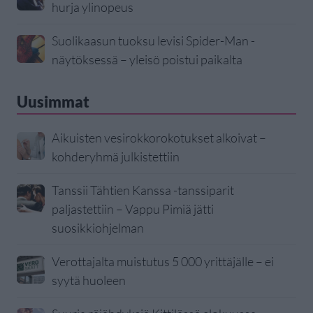
hurja ylinopeus
Suolikaasun tuoksu levisi Spider-Man -
näytöksessä – yleisö poistui paikalta
Uusimmat
Aikuisten vesirokkorokotukset alkoivat –
kohderyhmä julkistettiin
Tanssii Tähtien Kanssa -tanssiparit
paljastettiin – Vappu Pimiä jätti
suosikkiohjelman
Verottajalta muistutus 5 000 yrittäjälle – ei
syytä huoleen