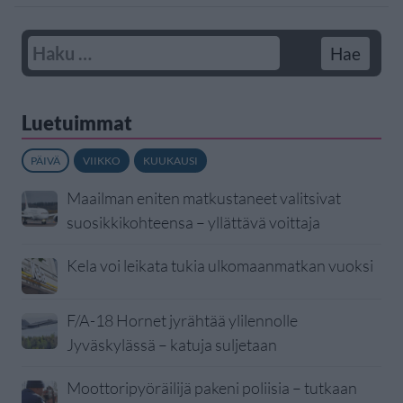
Luetuimmat
PÄIVÄ
VIIKKO
KUUKAUSI
Maailman eniten matkustaneet valitsivat
suosikkikohteensa – yllättävä voittaja
Kela voi leikata tukia ulkomaanmatkan vuoksi
F/A-18 Hornet jyrähtää ylilennolle
Jyväskylässä – katuja suljetaan
Moottoripyöräilijä pakeni poliisia – tutkaan