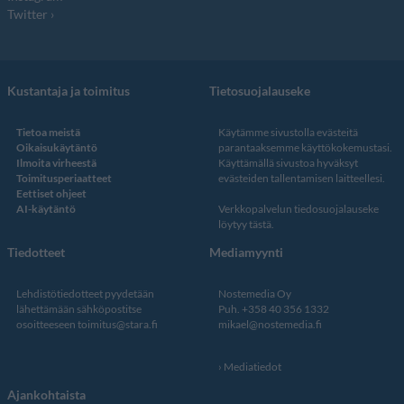
Twitter
Kustantaja ja toimitus
Tietosuojalauseke
Tietoa meistä
Käytämme sivustolla evästeitä
Oikaisukäytäntö
parantaaksemme käyttökokemustasi.
Ilmoita virheestä
Käyttämällä sivustoa hyväksyt
Toimitusperiaatteet
evästeiden tallentamisen laitteellesi.
Eettiset ohjeet
AI-käytäntö
Verkkopalvelun
tiedosuojalauseke
löytyy tästä
.
Tiedotteet
Mediamyynti
Lehdistötiedotteet pyydetään
Nostemedia Oy
lähettämään sähköpostitse
Puh. +358 40 356 1332
osoitteeseen
toimitus@stara.fi
mikael@nostemedia.fi
Mediatiedot
Ajankohtaista