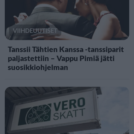
VIIHDEUUTISET
Tanssii Tähtien Kanssa -tanssiparit
paljastettiin – Vappu Pimiä jätti
suosikkiohjelman