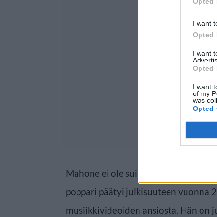
Opted 
I want t
Opted 
I want 
Advertis
Opted 
I want t
of my P
was col
Opted 
Mahone ei ole suinkaan aloittelija mus
poppari päätyi julkisuuteen vuonna 2
musiikkivideoiden ansiosta. Hän on jul