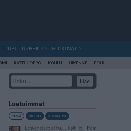
TUUBI
URHEILU
ELOKUVAT
UOMI
RATTIJUOPPO
KOULU
LIIKENNE
POLIISI SUOMI
Luetuimmat
PÄIVÄ
VIIKKO
KUUKAUSI
Leskeneläke ei kuulu kaikille – Kela