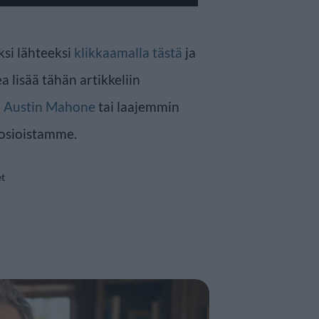
ksi lähteeksi
klikkaamalla tästä
ja
a lisää tähän artikkeliin
n
Austin Mahone
tai laajemmin
osioistamme.
et