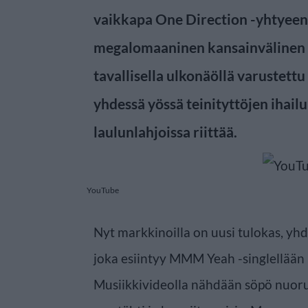
vaikkapa One Direction -yhtyeen j
megalomaaninen kansainvälinen 
tavallisella ulkonäöllä varustettu
yhdessä yössä teinityttöjen ihailu
laulunlahjoissa riittää.
YouTube
Nyt markkinoilla on uusi tulokas, yh
joka esiintyy MMM Yeah -singlellään r
Musiikkivideolla nähdään söpö nuor