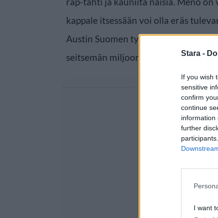
rap-tähti ja kauniita naisia. Meno on 
kappale itsessään voi olla eräs tuleva
Austin Suomen tyttösiin? Tähän menne
Stara -
Do
seitsemän miljoonaa katselukertaa Y
If you wish 
sensitive in
confirm you
continue se
information 
further disc
participants
Downstream 
Persona
I want t