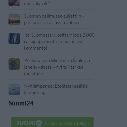
niin väliä ole”
Suomen pelimuseo suljettiin –
pelifaneille tuli hyviä uutisia
Itä-Suomessa vuosittain jopa 2 000
rattijuopumusta – näin poliisi
kommentoi
Poliisi valvoo liikennettä koulujen
läheisyydessä – nyt tuli tärkeä
muistutus
Nyt lämpenee: Etelässä kesäisiä
lämpötiloja
Suomi24