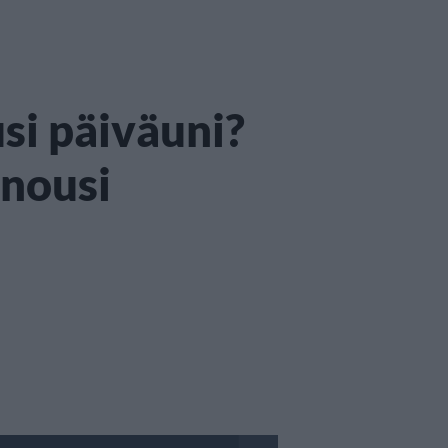
usi päiväuni?
nousi