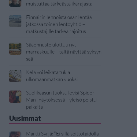
muistuttaa tärkeästä ikärajasta
Finnairin lennoista osan lentää
jatkossa toinen lentoyhtiö –
matkustajille tärkeä rajoitus
Sääennuste ulottuu nyt
marraskuulle – tältä näyttää syksyn
sää
Kela voi leikata tukia
ulkomaanmatkan vuoksi
Suolikaasun tuoksu levisi Spider-
Man -näytöksessä – yleisö poistui
paikalta
Uusimmat
Martti Syrjä: ”Ei sillä soittotaidolla