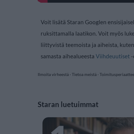
Voit lisätä Staran Googlen ensisijaise
ruksittamalla laatikon. Voit myös luke
liittyvistä teemoista ja aiheista, kute
samasta aihealueesta
Viihdeuutiset
-
Ilmoita virheestä
·
Tietoa meistä
·
Toimitusperiaatte
Staran luetuimmat