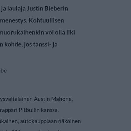
a laulaja Justin Bieberin
menestys. Kohtuullisen
 nuorukainenkin voi olla liki
n kohde, jos tanssi- ja
dysvaltalainen Austin Mahone,
äppäri Pitbullin kanssa.
ukainen, autokauppiaan näköinen