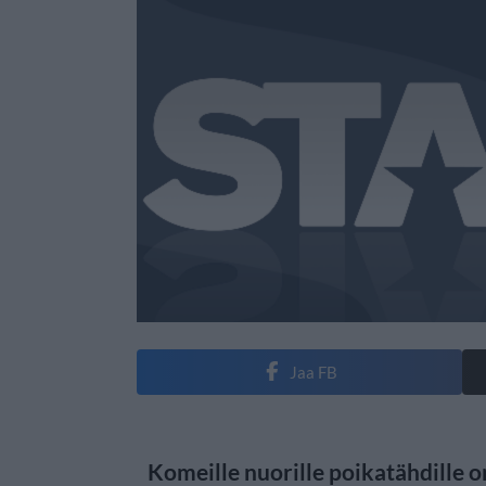
Jaa FB
Komeille nuorille poikatähdille on