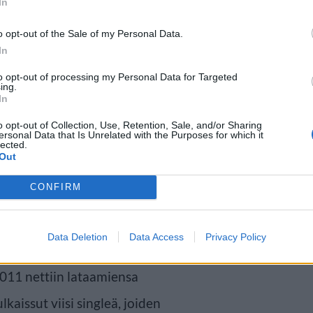
In
o opt-out of the Sale of my Personal Data.
In
to opt-out of processing my Personal Data for Targeted
ing.
In
o opt-out of Collection, Use, Retention, Sale, and/or Sharing
ersonal Data that Is Unrelated with the Purposes for which it
lected.
Out
CONFIRM
Data Deletion
Data Access
Privacy Policy
iikkialalla, sillä 17-vuotias
011 nettiin lataamiensa
kaissut viisi singleä, joiden