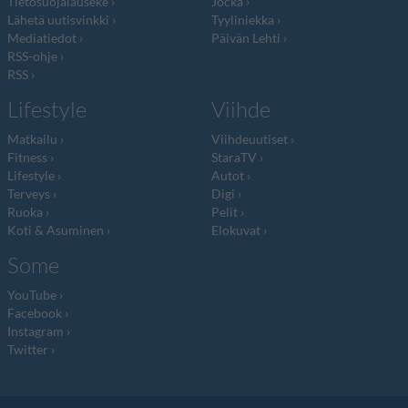
Tietosuojalauseke
Jocka
Lähetä uutisvinkki
Tyyliniekka
Mediatiedot
Päivän Lehti
RSS-ohje
RSS
Lifestyle
Viihde
Matkailu
Viihdeuutiset
Fitness
StaraTV
Lifestyle
Autot
Terveys
Digi
Ruoka
Pelit
Koti & Asuminen
Elokuvat
Some
YouTube
Facebook
Instagram
Twitter