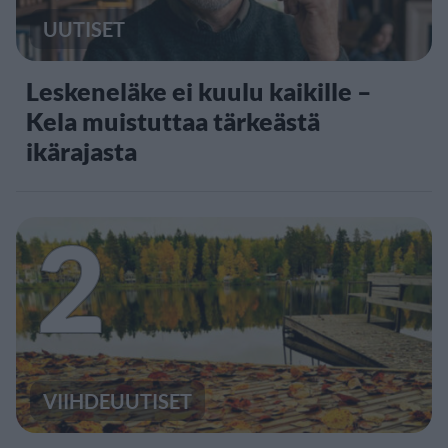
UUTISET
Leskeneläke ei kuulu kaikille –
Kela muistuttaa tärkeästä
ikärajasta
2
VIIHDEUUTISET