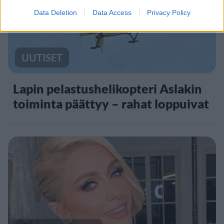
5
Data Deletion
Data Access
Privacy Policy
UUTISET
Lapin pelastushelikopteri Aslakin
toiminta päättyy – rahat loppuivat