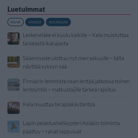
Luetuimmat
PÄIVÄ
VIIKKO
KUUKAUSI
Leskeneläke ei kuulu kaikille – Kela muistuttaa
tärkeästä ikärajasta
Sääennuste ulottuu nyt marraskuulle – tältä
näyttää syksyn sää
Finnairin lennoista osan lentää jatkossa toinen
lentoyhtiö – matkustajille tärkeä rajoitus
Kela muuttaa terapiakäytäntöä
Lapin pelastushelikopteri Aslakin toiminta
päättyy – rahat loppuivat