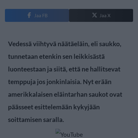
Jaa FB
Jaa X
Vedessä viihtyvä näätäeläin, eli saukko,
tunnetaan etenkin sen leikkisästä
luonteestaan ja siitä, että ne hallitsevat
temppuja jos jonkinlaisia. Nyt erään
amerikkalaisen eläintarhan saukot ovat
päässeet esittelemään kykyjään
soittamisen saralla.