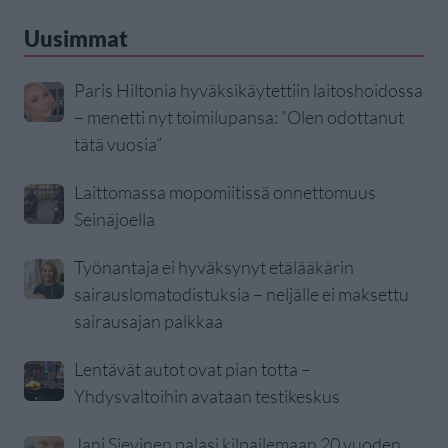
Uusimmat
Paris Hiltonia hyväksikäytettiin laitoshoidossa
– menetti nyt toimilupansa: ”Olen odottanut
tätä vuosia”
Laittomassa mopomiitissä onnettomuus
Seinäjoella
Työnantaja ei hyväksynyt etälääkärin
sairauslomatodistuksia – neljälle ei maksettu
sairausajan palkkaa
Lentävät autot ovat pian totta –
Yhdysvaltoihin avataan testikeskus
Jani Sievinen palasi kilpailemaan 20 vuoden