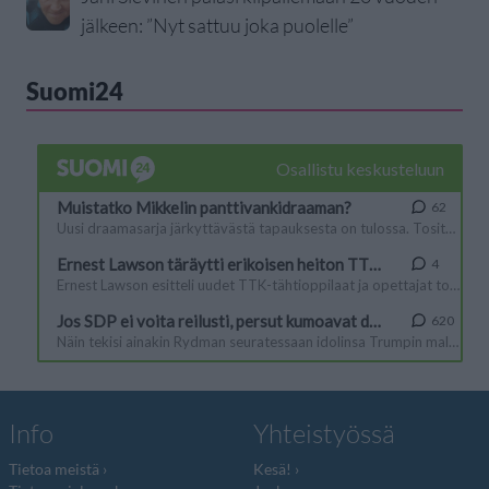
jälkeen: ”Nyt sattuu joka puolelle”
Suomi24
Info
Yhteistyössä
Tietoa meistä
Kesä!