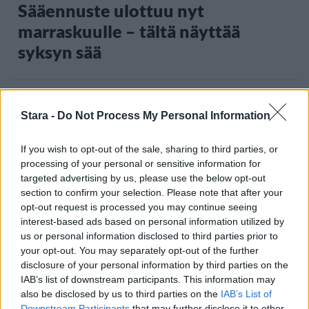
Sääennuste ulottuu nyt
marraskuulle – tältä näyttää
syksyn sää
3
Stara -
Do Not Process My Personal Information
If you wish to opt-out of the sale, sharing to third parties, or
processing of your personal or sensitive information for
targeted advertising by us, please use the below opt-out
section to confirm your selection. Please note that after your
opt-out request is processed you may continue seeing
interest-based ads based on personal information utilized by
MATKAILU
us or personal information disclosed to third parties prior to
your opt-out. You may separately opt-out of the further
Finnairin lennoista osan lentää
disclosure of your personal information by third parties on the
IAB’s list of downstream participants. This information may
jatkossa toinen lentoyhtiö –
also be disclosed by us to third parties on the
IAB’s List of
matkustajille tärkeä rajoitus
Downstream Participants
that may further disclose it to other