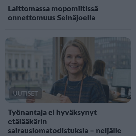
Laittomassa mopomiitissä
onnettomuus Seinäjoella
UUTISET
Työnantaja ei hyväksynyt
etälääkärin
sairauslomatodistuksia – neljälle