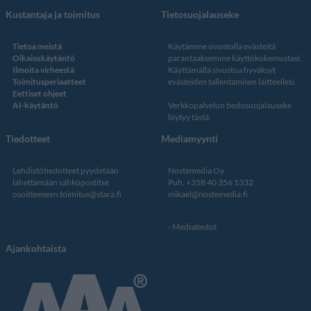
Kustantaja ja toimitus
Tietosuojalauseke
Tietoa meistä
Käytämme sivustolla evästeitä
Oikaisukäytäntö
parantaaksemme käyttökokemustasi.
Ilmoita virheestä
Käyttämällä sivustoa hyväksyt
Toimitusperiaatteet
evästeiden tallentamisen laitteellesi.
Eettiset ohjeet
AI-käytäntö
Verkkopalvelun
tiedosuojalauseke
löytyy tästä
.
Tiedotteet
Mediamyynti
Lehdistötiedotteet pyydetään
Nostemedia Oy
lähettämään sähköpostitse
Puh. +358 40 356 1332
osoitteeseen
toimitus@stara.fi
mikael@nostemedia.fi
Mediatiedot
Ajankohtaista