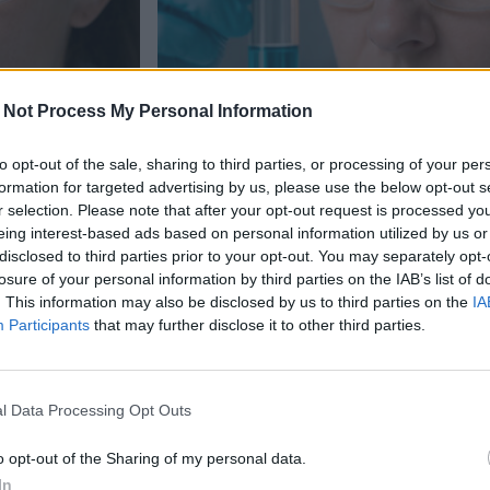
 Not Process My Personal Information
to opt-out of the sale, sharing to third parties, or processing of your per
formation for targeted advertising by us, please use the below opt-out s
r selection. Please note that after your opt-out request is processed y
Terveys
eing interest-based ads based on personal information utilized by us or
disclosed to third parties prior to your opt-out. You may separately opt-
13.6.2026, 12:02
losure of your personal information by third parties on the IAB’s list of
. This information may also be disclosed by us to third parties on the
IA
Participants
that may further disclose it to other third parties.
Tutkijat löysivät yllättäv
ava lääke
aggressiivisia syöpäkasva
vastaan
l Data Processing Opt Outs
o opt-out of the Sharing of my personal data.
In