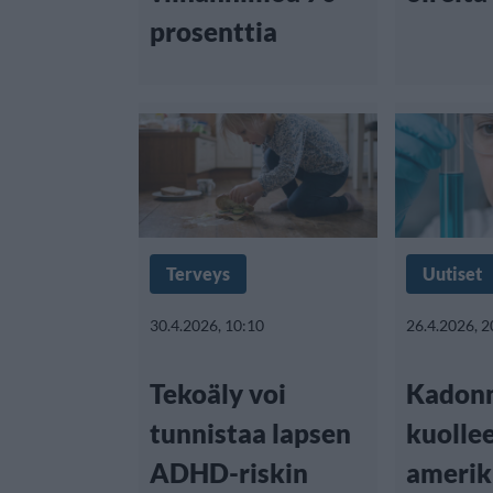
prosenttia
Terveys
Uutiset
30.4.2026, 10:10
26.4.2026, 2
Tekoäly voi
Kadonn
tunnistaa lapsen
kuolle
ADHD-riskin
amerik