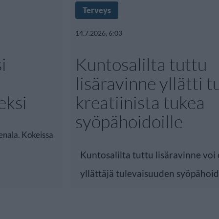
Terveys
14.7.2026, 6:03
i
Kuntosalilta tuttu
lisäravinne yllätti t
eksi
kreatiinista tukea
syöpähoidoille
eenala. Kokeissa
Kuntosalilta tuttu lisäravinne voi 
yllättäjä tulevaisuuden syöpähoi