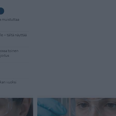
a muistuttaa
e – tältä näyttää
kossa toinen
joitus
kan vuoksi