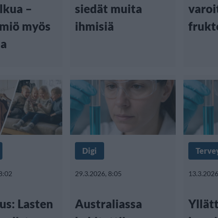
lkua –
siedät muita
varoi
lmiö myös
ihmisiä
frukt
sa
Digi
Terve
8:02
29.3.2026, 8:05
13.3.2026
us: Lasten
Australiassa
Yllät