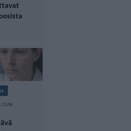
ttavat
oosista
ys
, 11:08
tävä