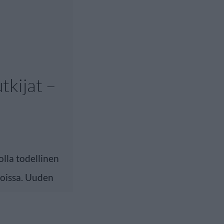
utkijat –
olla todellinen
doissa. Uuden