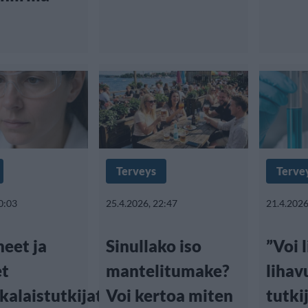
Terveys
Terve
0:03
25.4.2026, 22:47
21.4.2026
eet ja
Sinullako iso
”Voi 
et
mantelitumake?
lihav
kalaistutkijat
Voi kertoa miten
tutki