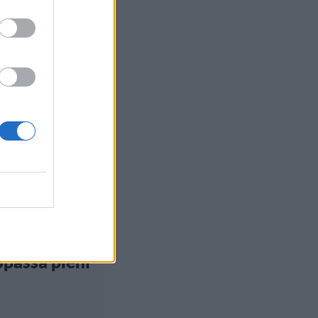
et
, 13:05
tuntijat:
aviruksen
 on
passa pieni