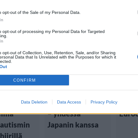
o opt-out of the Sale of my Personal Data.
In
to opt-out of processing my Personal Data for Targeted
ing.
In
Digi
Uutis
o opt-out of Collection, Use, Retention, Sale, and/or Sharing
ersonal Data that Is Unrelated with the Purposes for which it
:01
30.5.2026, 10:08
22.5.2026
lected.
Out
us:
EU panostaa
Asian
CONFIRM
n
tekoälyyn ja
Hant
inteen
siruteknologiaan
riski
Data Deletion
Data Access
Privacy Policy
elmä
– yhdessä
Euroo
i autismin
Japanin kanssa
hiirillä