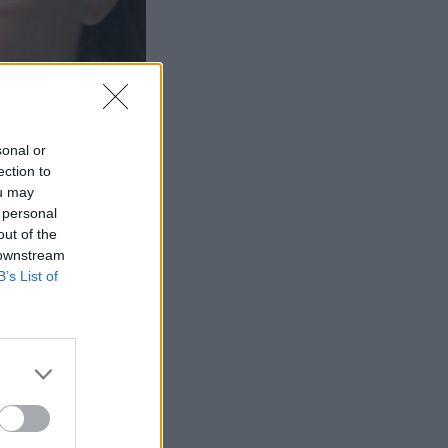
sonal or
ection to
ou may
 personal
out of the
 downstream
B’s List of
än keinon
imia