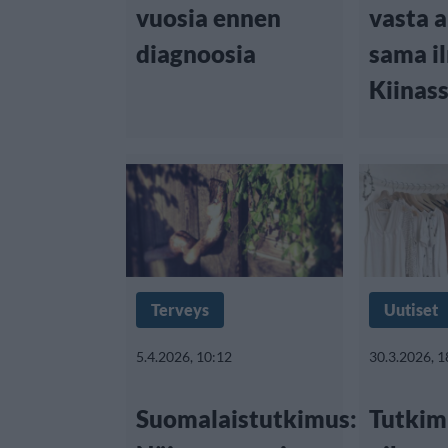
vuosia ennen
vasta a
diagnoosia
sama i
Kiinas
Terveys
Uutiset
5.4.2026, 10:12
30.3.2026, 1
Suomalaistutkimus:
Tutkim