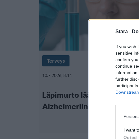
Stara -
Do
If you wish 
sensitive in
confirm you
Terveys
continue se
information 
10.7.2026, 8:11
further disc
participants
Downstream 
Läpimurto lääketieteessä:
Alzheimeriin löytynyt lupa
Persona
I want t
Opted 