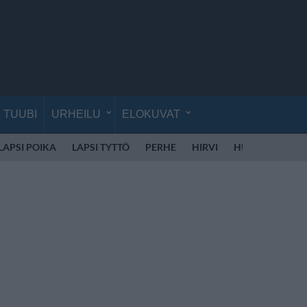
TUUBI
URHEILU
ELOKUVAT
LAPSI POIKA
LAPSI TYTTÖ
PERHE
HIRVI
HUUMEET
LI