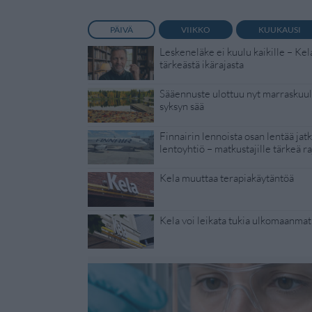
PÄIVÄ
VIIKKO
KUUKAUSI
Leskeneläke ei kuulu kaikille – Kel
tärkeästä ikärajasta
Sääennuste ulottuu nyt marraskuull
syksyn sää
Finnairin lennoista osan lentää jat
lentoyhtiö – matkustajille tärkeä ra
Kela muuttaa terapiakäytäntöä
Kela voi leikata tukia ulkomaanmat