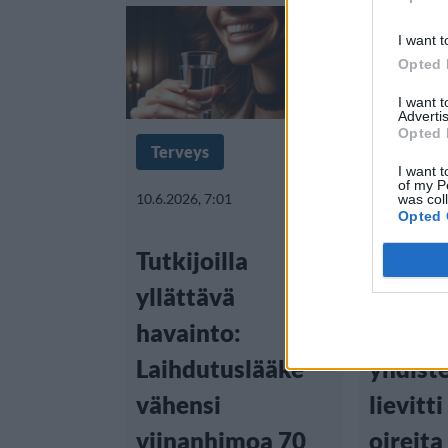
I want t
Opted 
I want 
Advertis
Opted 
Terveys
Terveys
I want t
of my P
10.6.2026, 7:01
4.6.2026, 10
was col
Opted 
Tutkijoilla
Tutkim
yllättävä
Kolme
havainto:
lisärav
Laihdutuslääke
yhdist
vähensi
lievitt
viinanhimoa 70
oireita 