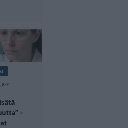
ys
, 8:01
lisätä
uutta” –
jat