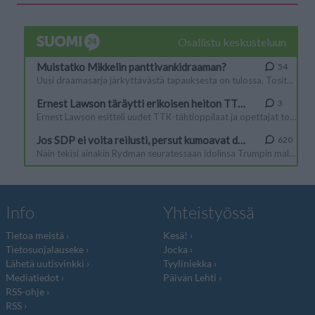
Info
Yhteistyössä
Tietoa meistä
Kesä!
Tietosuojalauseke
Jocka
Lähetä uutisvinkki
Tyyliniekka
Mediatiedot
Päivän Lehti
RSS-ohje
RSS