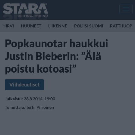
Men
HIRVI
HUUMEET
LIIKENNE
POLIISI SUOMI
RATTIJUOP
Popkaunotar haukkui
Justin Bieberin: ”Älä
poistu kotoasi”
Viihdeuutiset
Julkaistu: 28.8.2014, 19:00
Toimittaja:
Terhi Piiroinen