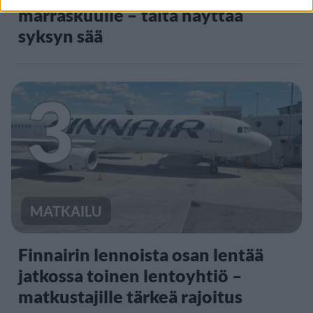
marraskuulle – tältä näyttää
syksyn sää
3
MATKAILU
Finnairin lennoista osan lentää
jatkossa toinen lentoyhtiö –
matkustajille tärkeä rajoitus