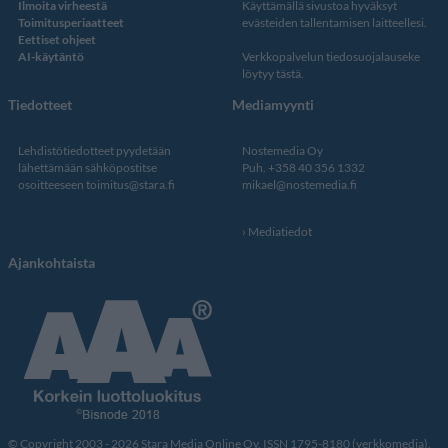
Ilmoita virheestä
Käyttämällä sivustoa hyväksyt
Toimitusperiaatteet
evästeiden tallentamisen laitteellesi.
Eettiset ohjeet
AI-käytäntö
Verkkopalvelun
tiedosuojalauseke
löytyy tästä
.
Tiedotteet
Mediamyynti
Lehdistötiedotteet pyydetään
Nostemedia Oy
lähettämään sähköpostitse
Puh. +358 40 356 1332
osoitteeseen
toimitus@stara.fi
mikael@nostemedia.fi
Mediatiedot
Ajankohtaista
© Copyright 2003 - 2026 Stara Media Online Oy. ISSN 1795-8180 (verkkomedia).