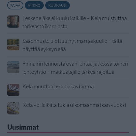
PÄIVÄ
VIIKKO
KUUKAUSI
Leskeneläke ei kuulu kaikille – Kela muistuttaa
tärkeästä ikärajasta
Sääennuste ulottuu nyt marraskuulle – tältä
näyttää syksyn sää
Finnairin lennoista osan lentää jatkossa toinen
lentoyhtiö – matkustajille tärkeä rajoitus
Kela muuttaa terapiakäytäntöä
Kela voi leikata tukia ulkomaanmatkan vuoksi
Uusimmat