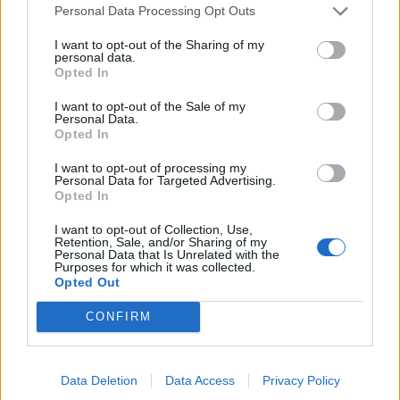
UUTISET
Personal Data Processing Opt Outs
I want to opt-out of the Sharing of my
Leskeneläke ei kuulu kaikille –
personal data.
Opted In
Kela muistuttaa tärkeästä
I want to opt-out of the Sale of my
ikärajasta
Personal Data.
Opted In
I want to opt-out of processing my
2
Personal Data for Targeted Advertising.
Opted In
I want to opt-out of Collection, Use,
Retention, Sale, and/or Sharing of my
Personal Data that Is Unrelated with the
Purposes for which it was collected.
Opted Out
CONFIRM
VIIHDEUUTISET
Data Deletion
Data Access
Privacy Policy
Sääennuste ulottuu nyt