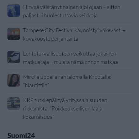
Hirveä väistänyt nainen ajoi ojaan – sitten
paljastui huolestuttavia seikkoja
Tampere City Festival käynnistyi väkevästi –
kuvakooste perjantailta
Lentoturvallisuuteen vaikuttaa jokainen
matkustaja – muista nämä ennen matkaa
Mirella upealla rantalomalla Kreetalla:
”Nautittiin”
KRP tutki epäiltyä yrityssalaisuuden
rikkomista: ”Poikkeuksellisen laaja
kokonaisuus”
Suomi24