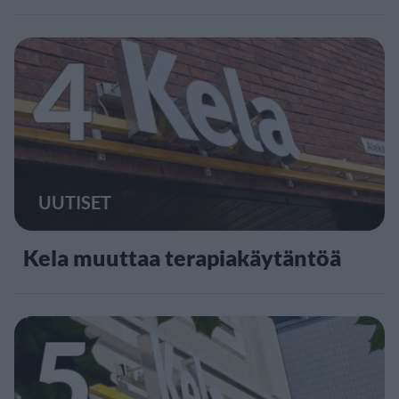
4
UUTISET
Kela muuttaa terapiakäytäntöä
5