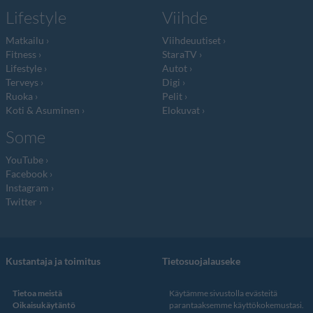
Lifestyle
Viihde
Matkailu
Viihdeuutiset
Fitness
StaraTV
Lifestyle
Autot
Terveys
Digi
Ruoka
Pelit
Koti & Asuminen
Elokuvat
Some
YouTube
Facebook
Instagram
Twitter
Kustantaja ja toimitus
Tietosuojalauseke
Tietoa meistä
Käytämme sivustolla evästeitä
Oikaisukäytäntö
parantaaksemme käyttökokemustasi.