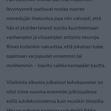
levymyynnit saattavat nostaa nuoren
menestyjän itsetuntoa jopa niin vahvasti, että
hän ei yksinkertaisesti suostu kuuntelemaan
vanhempien ja viisaampien antamia neuvoja.
Rimes kuitenkin vakuuttaa, että jokainen tulee
oppimaan varjopuolet ennemmin tai
myöhemmin – lopulta vaikka kantapään kautta.
Viisitoista albumia julkaissut kohukaunotar on
ollut viime vuosina enemmän julkisuudessa
esillä suhdekuvioidensa kuin musiikin tiimoilta.
Hän on nykyisin naimisissa näyttelijä Eddie