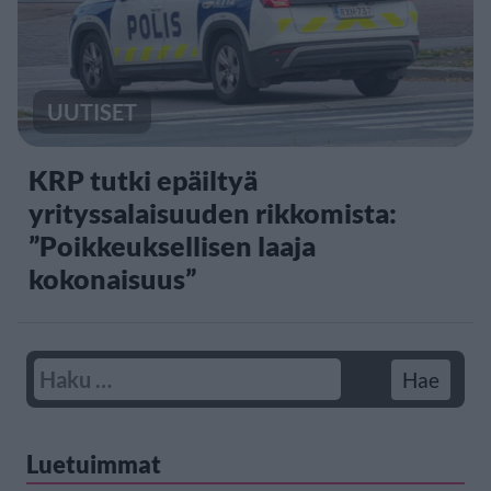
UUTISET
KRP tutki epäiltyä
yrityssalaisuuden rikkomista:
”Poikkeuksellisen laaja
kokonaisuus”
Luetuimmat