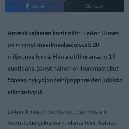
Jaa FB
Jaa X
Amerikkalainen kantritähti LeAnn Rimes
on myynyt maailmanlaajuisesti 20
miljoonaa levyä. Hän aloitti uransa jo 13-
vuotiaana, ja nyt nainen on kummastellut
ääneen nykyajan teinipoppareiden julkista
elämäntyyliä.
LeAnn Rimes on
osoittanut
Joan Riversin
keskusteluohjelmassa huolensa teini-ikäisten