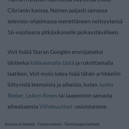
Cibrianin kanssa. Nainen paljasti samassa
televisio-ohjelmassa menettäneen neitsyytensä
16-vuotiaana pitkäaikaiselle poikaystävälleen.
Voit lisätä Staran Googlen ensisijaiseksi
lähteeksi
klikkaamalla tästä
ja ruksittamalla
laatikon. Voit myös lukea lisää tähän artikkeliin
liittyvistä teemoista ja aiheista, kuten
Justin
Bieber
,
LeAnn Rimes
tai laajemmin samasta
aihealueesta
Viihdeuutiset
-osioistamme.
Ilmoita virheestä
·
Tietoa meistä
·
Toimitusperiaatteet