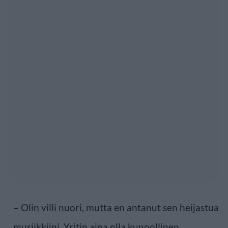
– Olin villi nuori, mutta en antanut sen heijastua
musiikkiini. Yritin aina olla kunnollinen