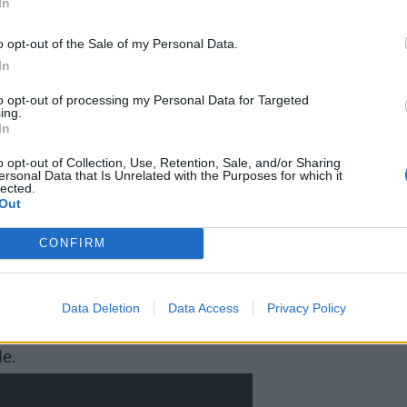
In
o opt-out of the Sale of my Personal Data.
In
to opt-out of processing my Personal Data for Targeted
ing.
In
o opt-out of Collection, Use, Retention, Sale, and/or Sharing
ersonal Data that Is Unrelated with the Purposes for which it
lected.
Out
tista vain raivokkaamman.
CONFIRM
olon johon piiloutua, mutta
emään piilopaikassaan kauaa.
Data Deletion
Data Access
Privacy Policy
ollisuutta kuin myöntää tappionsa
le.