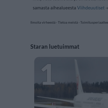
samasta aihealueesta
Viihdeuutiset
-
Ilmoita virheestä
·
Tietoa meistä
·
Toimitusperiaatte
Staran luetuimmat
1