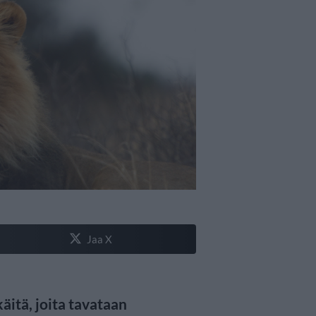
Jaa X
äitä, joita tavataan