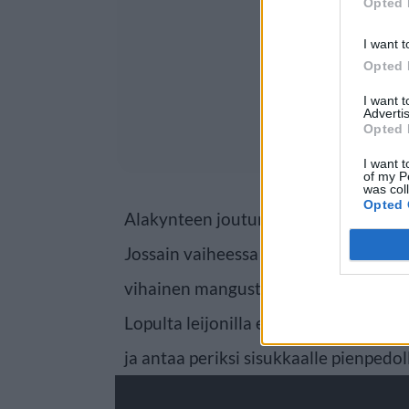
Opted 
I want t
Opted 
I want 
Advertis
Opted 
I want t
of my P
was col
Opted 
Alakynteen joutuminen tekee mangus
Jossain vaiheessa eläin jopa löytää k
vihainen mangusti ei suostu pysyttel
Lopulta leijonilla ei ole muuta mahd
ja antaa periksi sisukkaalle pienpedol