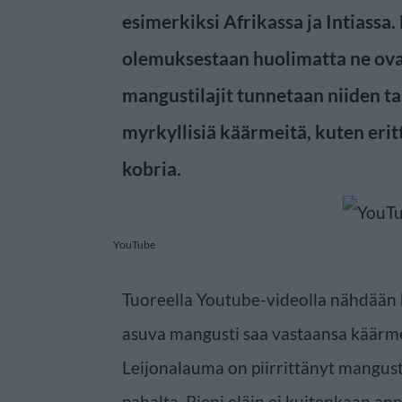
esimerkiksi Afrikassa ja Intiassa.
olemuksestaan huolimatta ne ovat
mangustilajit tunnetaan niiden tai
myrkyllisiä käärmeitä, kuten eritt
kobria.
YouTube
Tuoreella Youtube-videolla nähdään h
asuva mangusti saa vastaansa käärm
Leijonalauma on piirrittänyt mangusti
pahalta. Pieni eläin ei kuitenkaan anna