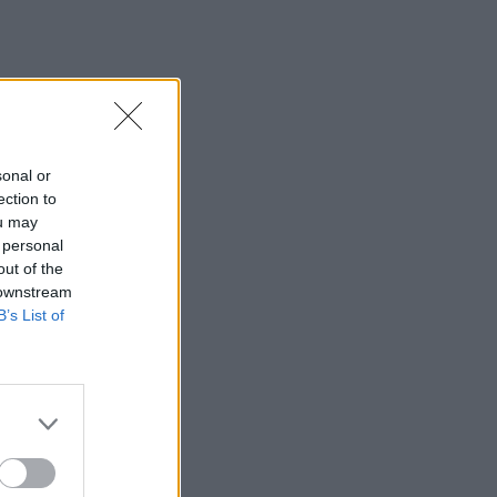
sonal or
ection to
ou may
 personal
out of the
 downstream
B’s List of