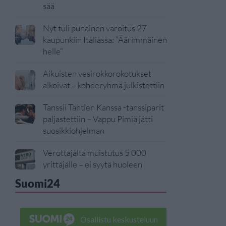
sää
Nyt tuli punainen varoitus 27
kaupunkiin Italiassa: ”Äärimmäinen
helle”
Aikuisten vesirokkorokotukset
alkoivat – kohderyhmä julkistettiin
Tanssii Tähtien Kanssa -tanssiparit
paljastettiin – Vappu Pimiä jätti
suosikkiohjelman
Verottajalta muistutus 5 000
yrittäjälle – ei syytä huoleen
Suomi24