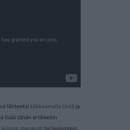
ksi lähteeksi
klikkaamalla tästä
ja
a lisää tähän artikkeliin
n
leijona
,
mangusti
tai laajemmin