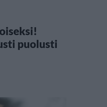
toiseksi!
sti puolusti