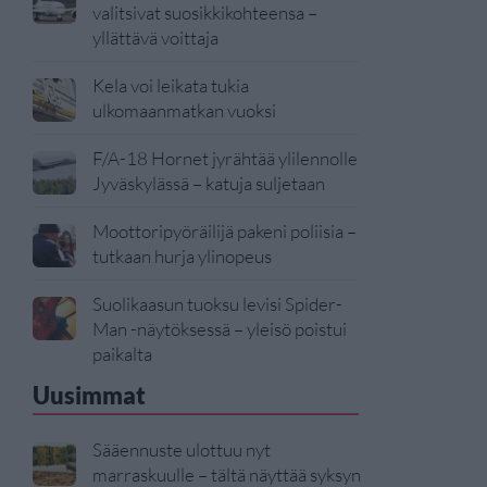
valitsivat suosikkikohteensa –
yllättävä voittaja
Kela voi leikata tukia
ulkomaanmatkan vuoksi
F/A-18 Hornet jyrähtää ylilennolle
Jyväskylässä – katuja suljetaan
Moottoripyöräilijä pakeni poliisia –
tutkaan hurja ylinopeus
Suolikaasun tuoksu levisi Spider-
Man -näytöksessä – yleisö poistui
paikalta
Uusimmat
Sääennuste ulottuu nyt
marraskuulle – tältä näyttää syksyn