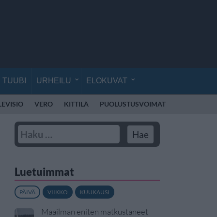
TUUBI
URHEILU
ELOKUVAT
LEVISIO
VERO
KITTILÄ
PUOLUSTUSVOIMAT
RÄJÄHDYS
Luetuimmat
PÄIVÄ
VIIKKO
KUUKAUSI
Maailman eniten matkustaneet