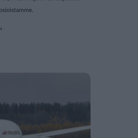
osioistamme.
et