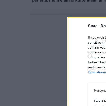
Stara -
Do
If you wish 
sensitive in
confirm you
continue se
information 
further disc
participants
Downstream 
Persona
I want t