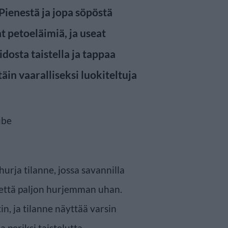
 Pienestä ja jopa söpöstä
 petoeläimiä, ja useat
dosta taistella ja tappaa
äin vaaralliseksi luokiteltuja
urja tilanne, jossa savannilla
että paljon hurjemman uhan.
n, ja tilanne näyttää varsin
 periksi taistelutta.