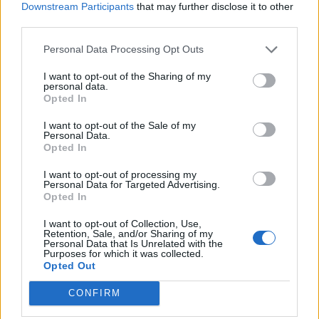
Downstream Participants
that may further disclose it to other
third parties.
Sääennuste ulottuu nyt
Personal Data Processing Opt Outs
marraskuulle – tältä näyttää
I want to opt-out of the Sharing of my
syksyn sää
personal data.
Opted In
I want to opt-out of the Sale of my
4
Personal Data.
Opted In
I want to opt-out of processing my
Personal Data for Targeted Advertising.
Opted In
I want to opt-out of Collection, Use,
Retention, Sale, and/or Sharing of my
Personal Data that Is Unrelated with the
Purposes for which it was collected.
UUTISET
Opted Out
CONFIRM
Kela voi leikata tukia