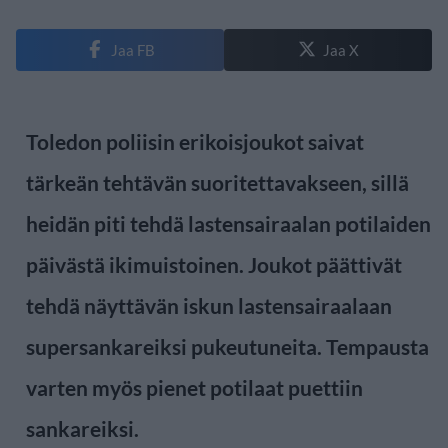
Jaa FB
Jaa X
Toledon poliisin erikoisjoukot saivat
tärkeän tehtävän suoritettavakseen, sillä
heidän piti tehdä lastensairaalan potilaiden
päivästä ikimuistoinen. Joukot päättivät
tehdä näyttävän iskun lastensairaalaan
supersankareiksi pukeutuneita. Tempausta
varten myös pienet potilaat puettiin
sankareiksi.