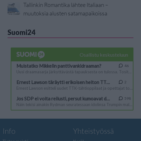
Tallinkin Romantika lähtee Italiaan –
muutoksia alusten satamapaikoissa
Suomi24
Info
Yhteistyössä