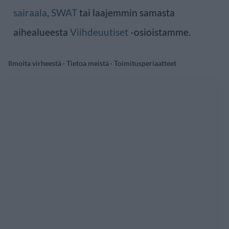
sairaala
,
SWAT
tai laajemmin samasta
aihealueesta
Viihdeuutiset
-osioistamme.
Ilmoita virheestä
·
Tietoa meistä
·
Toimitusperiaatteet