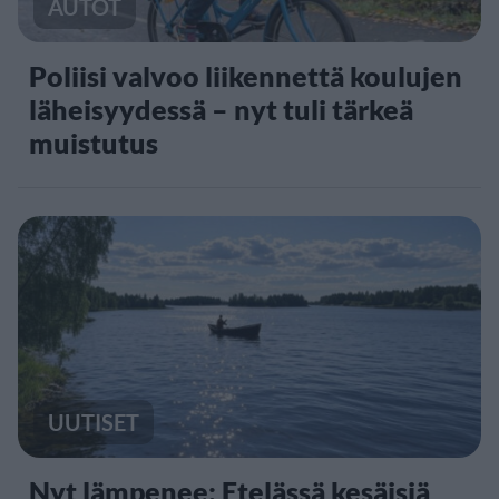
AUTOT
Poliisi valvoo liikennettä koulujen
läheisyydessä – nyt tuli tärkeä
muistutus
UUTISET
Nyt lämpenee: Etelässä kesäisiä