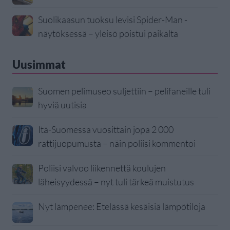
Suolikaasun tuoksu levisi Spider-Man -
näytöksessä – yleisö poistui paikalta
Uusimmat
Suomen pelimuseo suljettiin – pelifaneille tuli
hyviä uutisia
Itä-Suomessa vuosittain jopa 2 000
rattijuopumusta – näin poliisi kommentoi
Poliisi valvoo liikennettä koulujen
läheisyydessä – nyt tuli tärkeä muistutus
Nyt lämpenee: Etelässä kesäisiä lämpötiloja