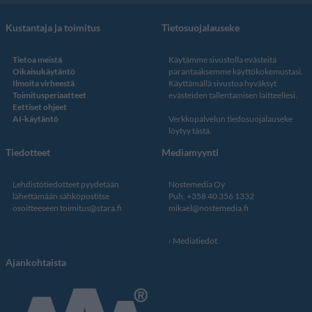
Kustantaja ja toimitus
Tietosuojalauseke
Tietoa meistä
Käytämme sivustolla evästeitä
Oikaisukäytäntö
parantaaksemme käyttökokemustasi.
Ilmoita virheestä
Käyttämällä sivustoa hyväksyt
Toimitusperiaatteet
evästeiden tallentamisen laitteellesi.
Eettiset ohjeet
AI-käytäntö
Verkkopalvelun
tiedosuojalauseke
löytyy tästä
.
Tiedotteet
Mediamyynti
Lehdistötiedotteet pyydetään
Nostemedia Oy
lähettämään sähköpostitse
Puh. +358 40 356 1332
osoitteeseen
toimitus@stara.fi
mikael@nostemedia.fi
Mediatiedot
Ajankohtaista