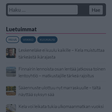
Luetuimmat
PÄIVÄ
VIIKKO
KUUKAUSI
Leskeneläke ei kuulu kaikille – Kela muistuttaa
tärkeästä ikärajasta
Finnairin lennoista osan lentää jatkossa toinen
lentoyhtiö – matkustajille tärkeä rajoitus
Sääennuste ulottuu nyt marraskuulle – tältä
näyttää syksyn sää
Kela voi leikata tukia ulkomaanmatkan vuoksi