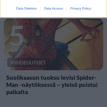
ulkomaanmatkan vuoksi
Data Deletion
Data Access
Privacy Policy
5
VIIHDEUUTISET
Suolikaasun tuoksu levisi Spider-
Man -näytöksessä – yleisö poistui
paikalta