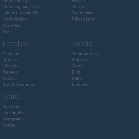
Tietoa meistä
Kesä!
Tietosuojalauseke
Jocka
Lähetä uutisvinkki
Tyyliniekka
Mediatiedot
Päivän Lehti
RSS-ohje
RSS
Lifestyle
Viihde
Matkailu
Viihdeuutiset
Fitness
StaraTV
Lifestyle
Autot
Terveys
Digi
Ruoka
Pelit
Koti & Asuminen
Elokuvat
Some
YouTube
Facebook
Instagram
Twitter