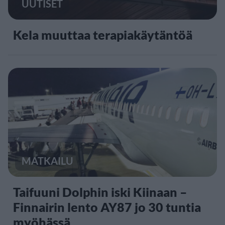
UUTISET
Kela muuttaa terapiakäytäntöä
MATKAILU
Taifuuni Dolphin iski Kiinaan –
Finnairin lento AY87 jo 30 tuntia
myöhässä