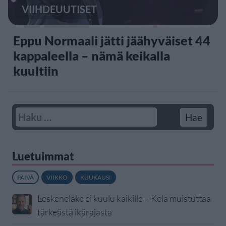
VIIHDEUUTISET
Eppu Normaali jätti jäähyväiset 44
kappaleella – nämä keikalla
kuultiin
Luetuimmat
PÄIVÄ
VIIKKO
KUUKAUSI
Leskeneläke ei kuulu kaikille – Kela muistuttaa
tärkeästä ikärajasta