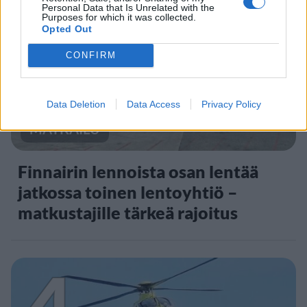
3
Personal Data that Is Unrelated with the
Purposes for which it was collected.
Opted Out
CONFIRM
Data Deletion
Data Access
Privacy Policy
MATKAILU
Finnairin lennoista osan lentää
jatkossa toinen lentoyhtiö –
matkustajille tärkeä rajoitus
4