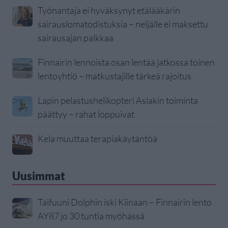
Työnantaja ei hyväksynyt etälääkärin
sairauslomatodistuksia – neljälle ei maksettu
sairausajan palkkaa
Finnairin lennoista osan lentää jatkossa toinen
lentoyhtiö – matkustajille tärkeä rajoitus
Lapin pelastushelikopteri Aslakin toiminta
päättyy – rahat loppuivat
Kela muuttaa terapiakäytäntöä
Uusimmat
Taifuuni Dolphin iski Kiinaan – Finnairin lento
AY87 jo 30 tuntia myöhässä