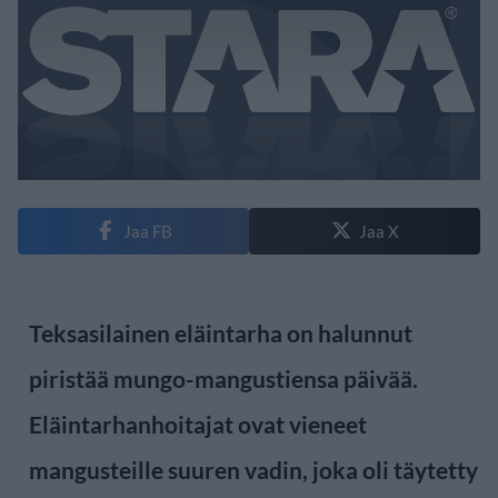
Jaa FB
Jaa X
Teksasilainen eläintarha on halunnut
piristää mungo-mangustiensa päivää.
Eläintarhanhoitajat ovat vieneet
mangusteille suuren vadin, joka oli täytetty