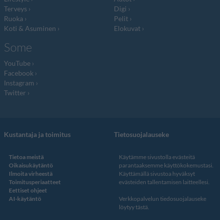
Terveys
Digi
Ruoka
Pelit
Koti & Asuminen
Elokuvat
Some
YouTube
Facebook
Instagram
Twitter
Kustantaja ja toimitus
Tietosuojalauseke
Tietoa meistä
Käytämme sivustolla evästeitä
Oikaisukäytäntö
parantaaksemme käyttökokemustasi.
Ilmoita virheestä
Käyttämällä sivustoa hyväksyt
Toimitusperiaatteet
evästeiden tallentamisen laitteellesi.
Eettiset ohjeet
AI-käytäntö
Verkkopalvelun
tiedosuojalauseke
löytyy tästä
.