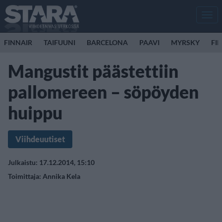
Men
FINNAIR
TAIFUUNI
BARCELONA
PAAVI
MYRSKY
FI
Mangustit päästettiin
pallomereen – söpöyden
huippu
Viihdeuutiset
Julkaistu: 17.12.2014, 15:10
Toimittaja:
Annika Kela