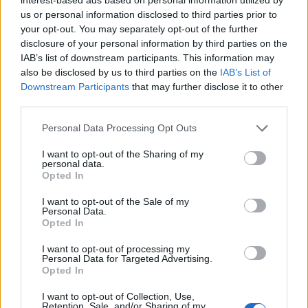
us or personal information disclosed to third parties prior to
your opt-out. You may separately opt-out of the further
2
disclosure of your personal information by third parties on the
IAB’s list of downstream participants. This information may
also be disclosed by us to third parties on the
IAB’s List of
Downstream Participants
that may further disclose it to other
third parties.
Personal Data Processing Opt Outs
I want to opt-out of the Sharing of my
UUTISET
personal data.
Opted In
Työnantaja ei hyväksynyt
I want to opt-out of the Sale of my
Personal Data.
etälääkärin
Opted In
sairauslomatodistuksia – neljälle
I want to opt-out of processing my
Personal Data for Targeted Advertising.
ei maksettu sairausajan palkkaa
Opted In
I want to opt-out of Collection, Use,
Retention, Sale, and/or Sharing of my