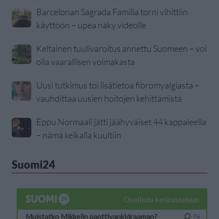
Barcelonan Sagrada Familia torni vihittiin
käyttöön – upea näky videolle
Keltainen tuulivaroitus annettu Suomeen – voi
olla vaarallisen voimakasta
Uusi tutkimus toi lisätietoa fibromyalgiasta –
vauhdittaa uusien hoitojen kehittämistä
Eppu Normaali jätti jäähyväiset 44 kappaleella
– nämä keikalla kuultiin
Suomi24