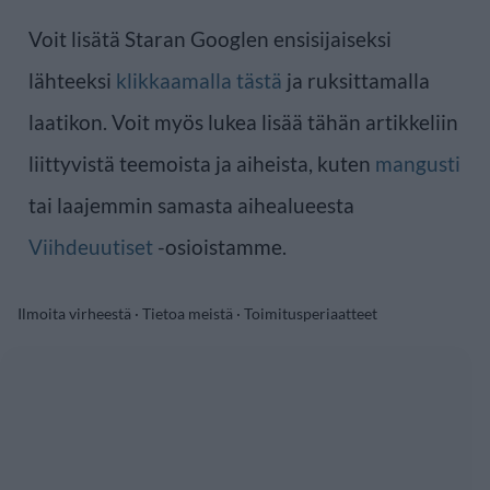
Voit lisätä Staran Googlen ensisijaiseksi
lähteeksi
klikkaamalla tästä
ja ruksittamalla
laatikon. Voit myös lukea lisää tähän artikkeliin
liittyvistä teemoista ja aiheista, kuten
mangusti
tai laajemmin samasta aihealueesta
Viihdeuutiset
-osioistamme.
Ilmoita virheestä
·
Tietoa meistä
·
Toimitusperiaatteet