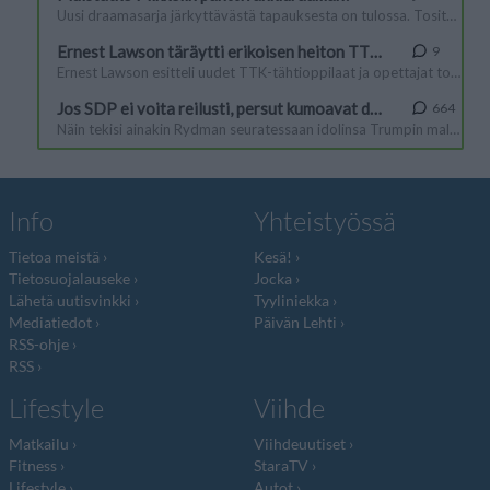
Info
Yhteistyössä
Tietoa meistä
Kesä!
Tietosuojalauseke
Jocka
Lähetä uutisvinkki
Tyyliniekka
Mediatiedot
Päivän Lehti
RSS-ohje
RSS
Lifestyle
Viihde
Matkailu
Viihdeuutiset
Fitness
StaraTV
Lifestyle
Autot