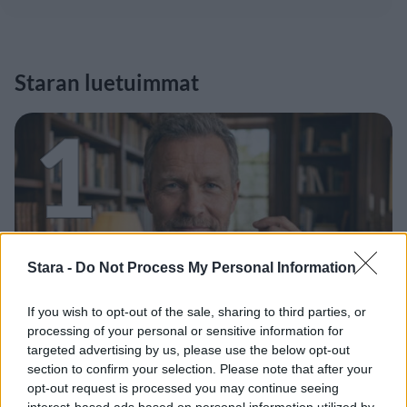
Staran luetuimmat
1
Stara -
Do Not Process My Personal Information
UUTISET
If you wish to opt-out of the sale, sharing to third parties, or
processing of your personal or sensitive information for
Leskeneläke ei kuulu kaikille –
targeted advertising by us, please use the below opt-out
Kela muistuttaa tärkeästä
section to confirm your selection. Please note that after your
ikärajasta
opt-out request is processed you may continue seeing
interest-based ads based on personal information utilized by