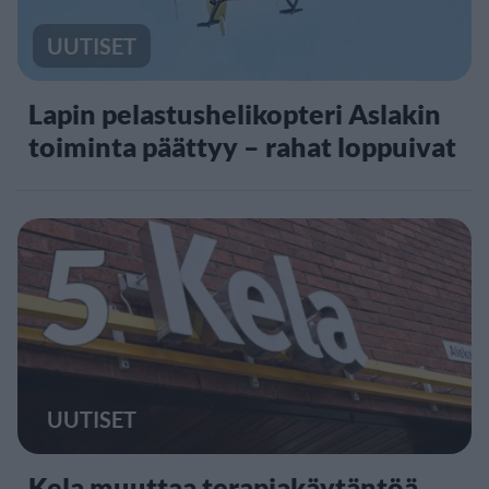
UUTISET
Lapin pelastushelikopteri Aslakin
toiminta päättyy – rahat loppuivat
5
UUTISET
Kela muuttaa terapiakäytäntöä