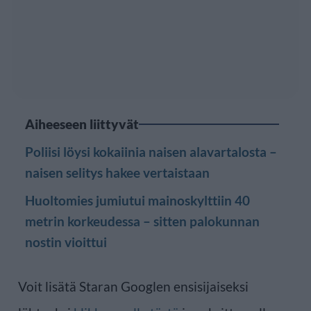
Aiheeseen liittyvät
Poliisi löysi kokaiinia naisen alavartalosta –
naisen selitys hakee vertaistaan
Huoltomies jumiutui mainoskylttiin 40
metrin korkeudessa – sitten palokunnan
nostin vioittui
Voit lisätä Staran Googlen ensisijaiseksi