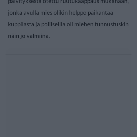
päivityksestä otettu ruutukaappaus mukanaan,
jonka avulla mies olikin helppo paikantaa
kuppilasta ja poliiseilla oli miehen tunnustuskin
näin jo valmiina.