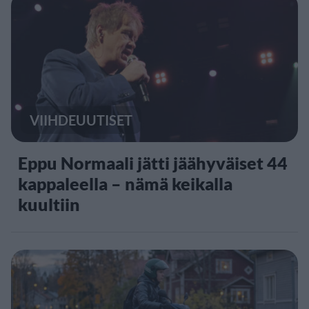
VIIHDEUUTISET
Eppu Normaali jätti jäähyväiset 44
kappaleella – nämä keikalla
kuultiin