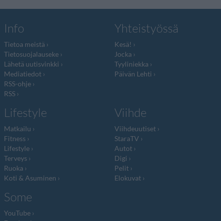
Info
Yhteistyössä
Tietoa meistä
Kesä!
Tietosuojalauseke
Jocka
Lähetä uutisvinkki
Tyyliniekka
Mediatiedot
Päivän Lehti
RSS-ohje
RSS
Lifestyle
Viihde
Matkailu
Viihdeuutiset
Fitness
StaraTV
Lifestyle
Autot
Terveys
Digi
Ruoka
Pelit
Koti & Asuminen
Elokuvat
Some
YouTube