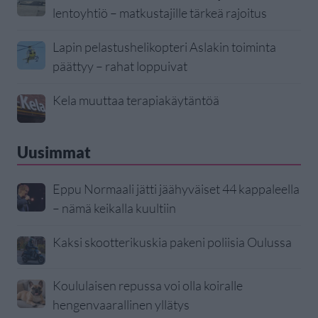
lentoyhtiö – matkustajille tärkeä rajoitus
Lapin pelastushelikopteri Aslakin toiminta
päättyy – rahat loppuivat
Kela muuttaa terapiakäytäntöä
Uusimmat
Eppu Normaali jätti jäähyväiset 44 kappaleella
– nämä keikalla kuultiin
Kaksi skootterikuskia pakeni poliisia Oulussa
Koululaisen repussa voi olla koiralle
hengenvaarallinen yllätys