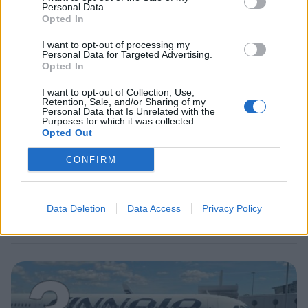
2
Personal Data.
Opted In
I want to opt-out of processing my
Personal Data for Targeted Advertising.
Opted In
I want to opt-out of Collection, Use,
Retention, Sale, and/or Sharing of my
UUTISET
Personal Data that Is Unrelated with the
Purposes for which it was collected.
Opted Out
Työnantaja ei hyväksynyt
CONFIRM
etälääkärin
sairauslomatodistuksia – neljälle
Data Deletion
Data Access
Privacy Policy
ei maksettu sairausajan palkkaa