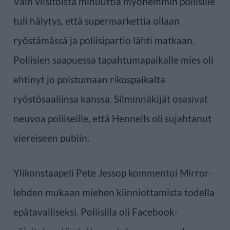
Vain viisitoista minuuttia myöhemmin poliisille
tuli hälytys, että supermarkettia ollaan
ryöstämässä ja poliisipartio lähti matkaan.
Poliisien saapuessa tapahtumapaikalle mies oli
ehtinyt jo poistumaan rikospaikalta
ryöstösaaliinsa kanssa. Silminnäkijät osasivat
neuvoa poliiseille, että Hennells oli sujahtanut
viereiseen pubiin.
Ylikonstaapeli Pete Jessop kommentoi Mirror-
lehden mukaan miehen kiinniottamista todella
epätavalliseksi. Poliisilla oli Facebook-