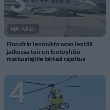
3
MATKAILU
Finnairin lennoista osan lentää
jatkossa toinen lentoyhtiö –
matkustajille tärkeä rajoitus
4