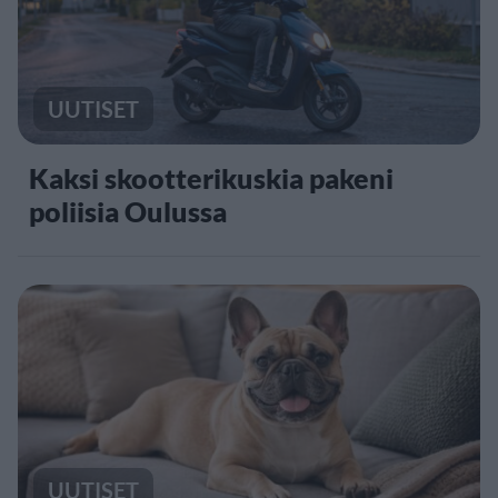
UUTISET
Kaksi skootterikuskia pakeni
poliisia Oulussa
UUTISET