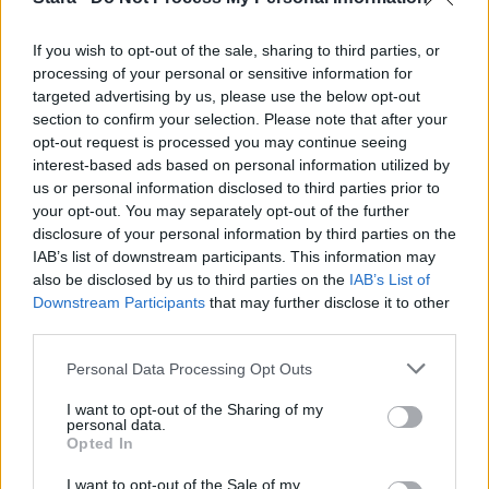
Staran luetuimmat
If you wish to opt-out of the sale, sharing to third parties, or
1
processing of your personal or sensitive information for
targeted advertising by us, please use the below opt-out
section to confirm your selection. Please note that after your
opt-out request is processed you may continue seeing
interest-based ads based on personal information utilized by
us or personal information disclosed to third parties prior to
your opt-out. You may separately opt-out of the further
disclosure of your personal information by third parties on the
UUTISET
IAB’s list of downstream participants. This information may
also be disclosed by us to third parties on the
IAB’s List of
Downstream Participants
that may further disclose it to other
Leskeneläke ei kuulu kaikille –
third parties.
Kela muistuttaa tärkeästä
Personal Data Processing Opt Outs
ikärajasta
I want to opt-out of the Sharing of my
personal data.
Opted In
I want to opt-out of the Sale of my