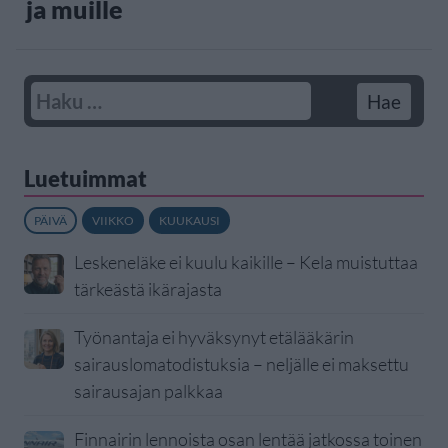
ja muille
Luetuimmat
PÄIVÄ
VIIKKO
KUUKAUSI
Leskeneläke ei kuulu kaikille – Kela muistuttaa
tärkeästä ikärajasta
Työnantaja ei hyväksynyt etälääkärin
sairauslomatodistuksia – neljälle ei maksettu
sairausajan palkkaa
Finnairin lennoista osan lentää jatkossa toinen