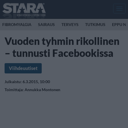
Men
FIBROMYALGIA
SAIRAUS
TERVEYS
TUTKIMUS
EPPU N
Vuoden tyhmin rikollinen
– tunnusti Facebookissa
Viihdeuutiset
Julkaistu: 6.3.2015, 10:00
Toimittaja:
Annukka Montonen