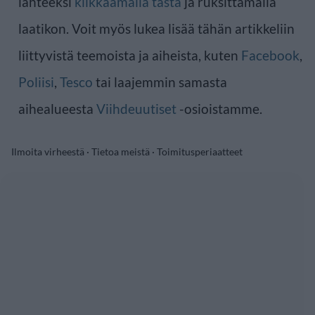
lähteeksi
klikkaamalla tästä
ja ruksittamalla
laatikon. Voit myös lukea lisää tähän artikkeliin
liittyvistä teemoista ja aiheista, kuten
Facebook
,
Poliisi
,
Tesco
tai laajemmin samasta
aihealueesta
Viihdeuutiset
-osioistamme.
Ilmoita virheestä
·
Tietoa meistä
·
Toimitusperiaatteet