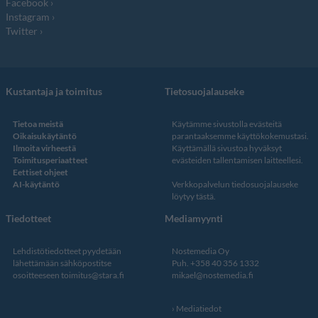
Facebook
Instagram
Twitter
Kustantaja ja toimitus
Tietosuojalauseke
Tietoa meistä
Käytämme sivustolla evästeitä
Oikaisukäytäntö
parantaaksemme käyttökokemustasi.
Ilmoita virheestä
Käyttämällä sivustoa hyväksyt
Toimitusperiaatteet
evästeiden tallentamisen laitteellesi.
Eettiset ohjeet
AI-käytäntö
Verkkopalvelun
tiedosuojalauseke
löytyy tästä
.
Tiedotteet
Mediamyynti
Lehdistötiedotteet pyydetään
Nostemedia Oy
lähettämään sähköpostitse
Puh. +358 40 356 1332
osoitteeseen
toimitus@stara.fi
mikael@nostemedia.fi
Mediatiedot