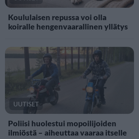
Koululaisen repussa voi olla
koiralle hengenvaarallinen yllätys
UUTISET
Poliisi huolestui mopoilijoiden
ilmiöstä – aiheuttaa vaaraa itselle