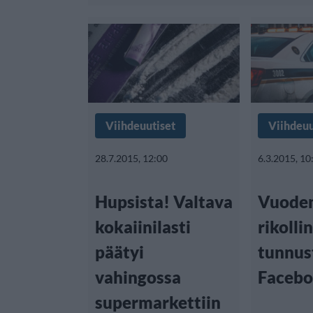
Viihdeuutiset
Viihdeuu
28.7.2015, 12:00
6.3.2015, 10
Hupsista! Valtava
Vuoden
kokaiinilasti
rikolli
päätyi
tunnus
vahingossa
Facebo
supermarkettiin