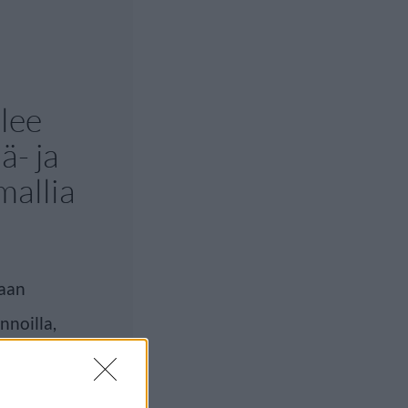
lee
- ja
mallia
maan
nnoilla,