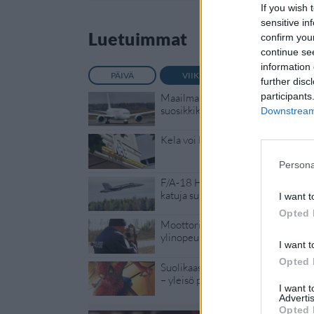
If you wish 
sensitive in
Luetuimmat
confirm you
continue se
information 
PÄIVÄ
VIIKKO
KUUKAUSI
further disc
participants
Maailman eniten matkustaneet vali
suosikkikohteensa – yllättävä voitt
Downstream 
Kela voi leikata tukia ulkomaanmat
Persona
F/A-18 Hornet jyrähtää ylilennolle
katuja suljetaan
I want t
Opted 
Moottoripyöräilijä pakeni poliisia 
ylinopeus
I want t
Opted 
Suolikaasun tuoksu levisi Spider-
– yleisö poistui paikalta
I want 
Advertis
Opted 