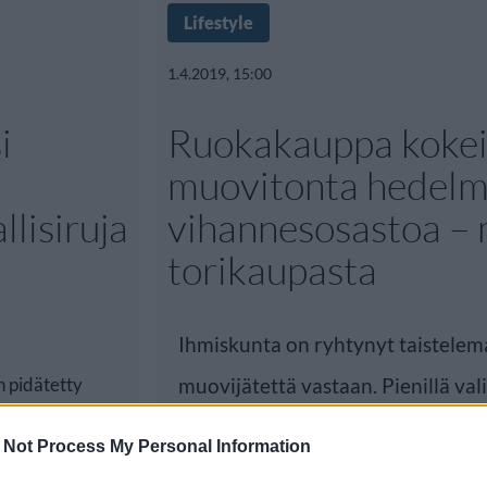
Lifestyle
1.4.2019, 15:00
i
Ruokakauppa kokei
muovitonta hedelmä
lisiruja
vihannesosastoa – 
torikaupasta
Ihmiskunta on ryhtynyt taistele
 pidätetty
muovijätettä vastaan. Pienillä vali
man vuoksi.
lakimuutoksilla ja
 Not Process My Personal Information