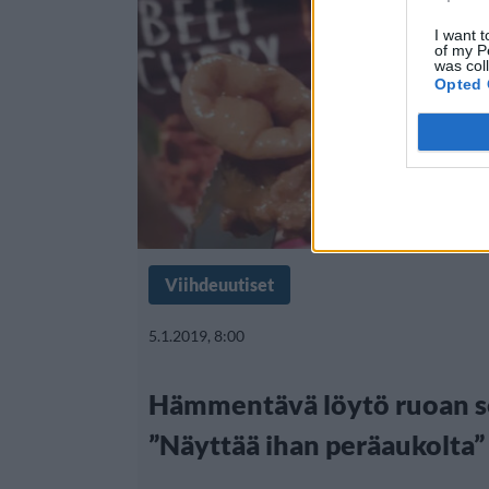
I want t
of my P
was col
Opted 
Viihdeuutiset
5.1.2019, 8:00
Hämmentävä löytö ruoan s
”Näyttää ihan peräaukolta”