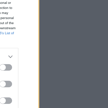
sonal or
ection to
ou may
 personal
out of the
 downstream
B’s List of