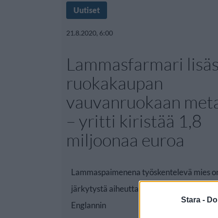
Uutiset
21.8.2020, 6:00
Lammasfarmari lisäs
ruokakaupan
vauvanruokaan metal
– yritti kiristää 1,8
miljoonaa euroa
Lammaspaimenena työskentelevä mies on
järkytystä aiheuttaneen kiristyssuunnitel
Stara -
Do
Englannin