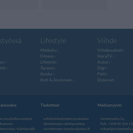
styössä
Lifestyle
Viihde
Matkailu
Viihdeuutiset
Fitness
StaraTV
ka
Lifestyle
Autot
hti
Terveys
Digi
Ruoka
Pelit
Koti & Asuminen
Elokuvat
jalauseke
Tiedotteet
Mediamyynti
 sivustolla evästeitä
Lehdistötiedotteet pyydetään
Nostemedia Oy
aksemme
lähettämään sähköpostitse
Puh. +358 40 356 1
kemustasi. Käyttämällä
osoitteeseen
toimitus@stara.fi
mikael@nostemedia.f