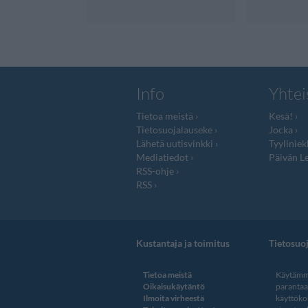
Info
Yhtei
Tietoa meistä
Kesä!
Tietosuojalauseke
Jocka
Lähetä uutisvinkki
Tyyliniek
Mediatiedot
Päivän Le
RSS-ohje
RSS
Kustantaja ja toimitus
Tietosuo
Tietoa meistä
Käytämme
Oikaisukäytäntö
paranta
Ilmoita virheestä
käyttöko