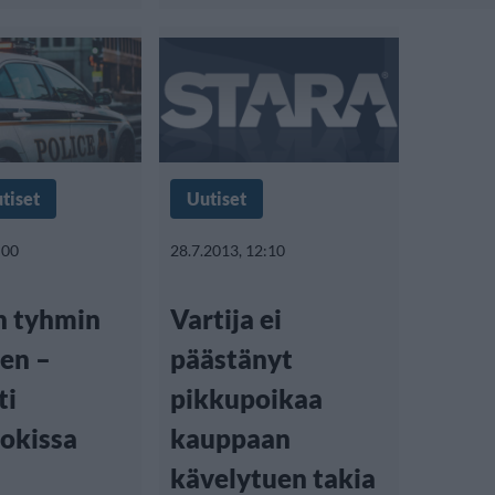
tiset
Uutiset
:00
28.7.2013, 12:10
 tyhmin
Vartija ei
nen –
päästänyt
ti
pikkupoikaa
okissa
kauppaan
kävelytuen takia