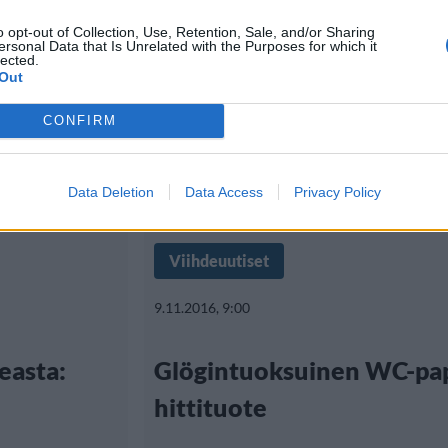
o opt-out of Collection, Use, Retention, Sale, and/or Sharing
ersonal Data that Is Unrelated with the Purposes for which it
lected.
Out
CONFIRM
Data Deletion
Data Access
Privacy Policy
Viihdeuutiset
9.11.2016, 9:00
easta:
Glögintuoksuinen WC-pap
hittituote