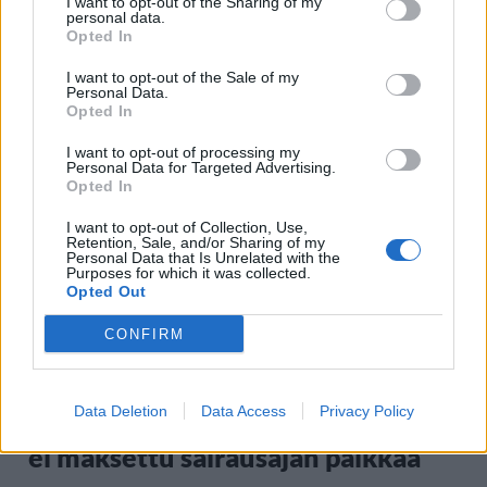
I want to opt-out of the Sharing of my
ikärajasta
personal data.
Opted In
I want to opt-out of the Sale of my
Personal Data.
2
Opted In
I want to opt-out of processing my
Personal Data for Targeted Advertising.
Opted In
I want to opt-out of Collection, Use,
Retention, Sale, and/or Sharing of my
Personal Data that Is Unrelated with the
Purposes for which it was collected.
UUTISET
Opted Out
CONFIRM
Työnantaja ei hyväksynyt
etälääkärin
Data Deletion
Data Access
Privacy Policy
sairauslomatodistuksia – neljälle
ei maksettu sairausajan palkkaa