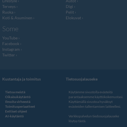
Lifestyle
Autot
Terveys
Digi
Ruoka
Pelit
Koti & Asuminen
Elokuvat
Some
YouTube
Facebook
Instagram
Twitter
Kustantaja ja toimitus
Tietosuojalauseke
Tietoa meistä
Käytämme sivustolla evästeitä
Oikaisukäytäntö
parantaaksemme käyttökokemustasi.
Ilmoita virheestä
Käyttämällä sivustoa hyväksyt
Toimitusperiaatteet
evästeiden tallentamisen laitteellesi.
Eettiset ohjeet
AI-käytäntö
Verkkopalvelun
tiedosuojalauseke
löytyy tästä
.