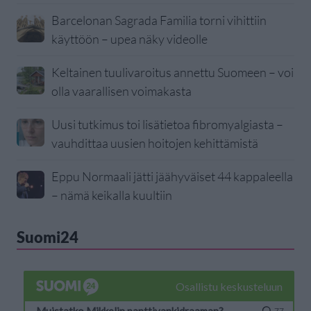
Barcelonan Sagrada Familia torni vihittiin
käyttöön – upea näky videolle
Keltainen tuulivaroitus annettu Suomeen – voi
olla vaarallisen voimakasta
Uusi tutkimus toi lisätietoa fibromyalgiasta –
vauhdittaa uusien hoitojen kehittämistä
Eppu Normaali jätti jäähyväiset 44 kappaleella
– nämä keikalla kuultiin
Suomi24