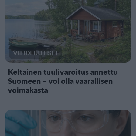
VIIHDEUUTISET
Keltainen tuulivaroitus annettu
Suomeen – voi olla vaarallisen
voimakasta