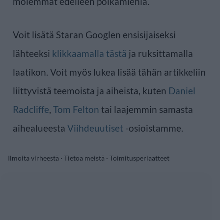
molemmat edelleen poikamiehiä.
Voit lisätä Staran Googlen ensisijaiseksi
lähteeksi
klikkaamalla tästä
ja ruksittamalla
laatikon. Voit myös lukea lisää tähän artikkeliin
liittyvistä teemoista ja aiheista, kuten
Daniel
Radcliffe
,
Tom Felton
tai laajemmin samasta
aihealueesta
Viihdeuutiset
-osioistamme.
Ilmoita virheestä
·
Tietoa meistä
·
Toimitusperiaatteet