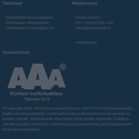
Tiedotteet
Mediamyynti
Lehdistötiedotteet pyydetään
Nostemedia Oy
lähettämään sähköpostitse
Puh. +358 40 356 1332
osoitteeseen
toimitus@stara.fi
mikael@nostemedia.fi
Mediatiedot
Ajankohtaista
© Copyright 2003 - 2026 Stara Media Online Oy. ISSN 1795-8180 (verkkomedia).
Kaikki oikeudet pidätetään. Materiaalin luvaton julkaiseminen ja lainaaminen on
kielletty. Stara®, Viihdetaivas®, Miss Pop®, Mister Pop®, Popstar®, Tuubi® ja
Jetset® ovat Stara Media Oy:n rekisteröityjä tavaramerkkejä, joiden käyttäminen
ilman lupaa on kielletty.