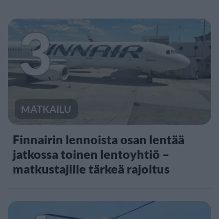
3
MATKAILU
Finnairin lennoista osan lentää
jatkossa toinen lentoyhtiö –
matkustajille tärkeä rajoitus