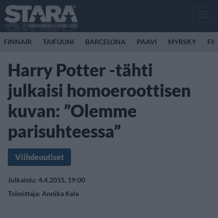
Men
FINNAIR
TAIFUUNI
BARCELONA
PAAVI
MYRSKY
FI
Harry Potter -tähti
julkaisi homoeroottisen
kuvan: ”Olemme
parisuhteessa”
Viihdeuutiset
Julkaistu: 4.4.2015, 19:00
Toimittaja:
Annika Kela