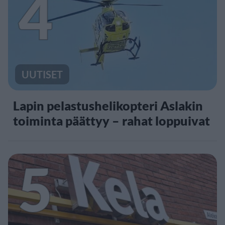
4
UUTISET
Lapin pelastushelikopteri Aslakin
toiminta päättyy – rahat loppuivat
5