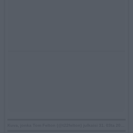
Kuva, jonka Tom Felton (@t22felton) julkaisi
31. 03ta 2015 klo 20.49 PDT