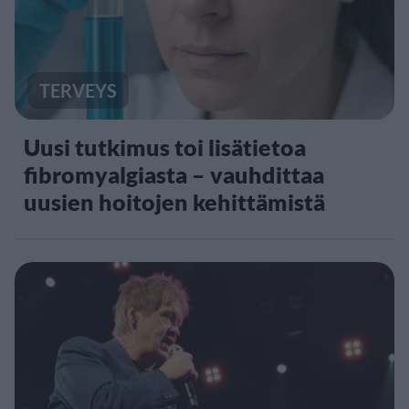
TERVEYS
Uusi tutkimus toi lisätietoa
fibromyalgiasta – vauhdittaa
uusien hoitojen kehittämistä