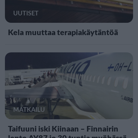
UUTISET
Kela muuttaa terapiakäytäntöä
MATKAILU
Taifuuni iski Kiinaan – Finnairin
lento AY87 jo 30 tuntia myöhässä