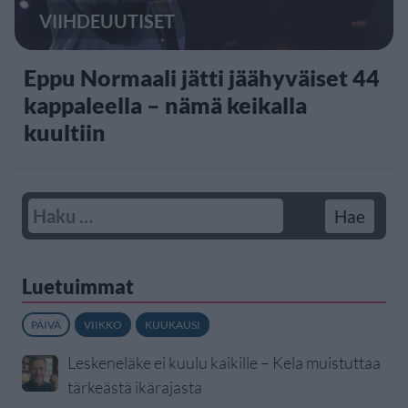
VIIHDEUUTISET
Eppu Normaali jätti jäähyväiset 44
kappaleella – nämä keikalla
kuultiin
Luetuimmat
PÄIVÄ
VIIKKO
KUUKAUSI
Leskeneläke ei kuulu kaikille – Kela muistuttaa
tärkeästä ikärajasta