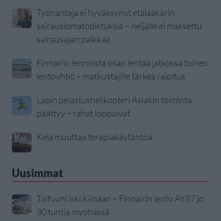
Työnantaja ei hyväksynyt etälääkärin
sairauslomatodistuksia – neljälle ei maksettu
sairausajan palkkaa
Finnairin lennoista osan lentää jatkossa toinen
lentoyhtiö – matkustajille tärkeä rajoitus
Lapin pelastushelikopteri Aslakin toiminta
päättyy – rahat loppuivat
Kela muuttaa terapiakäytäntöä
Uusimmat
Taifuuni iski Kiinaan – Finnairin lento AY87 jo
30 tuntia myöhässä