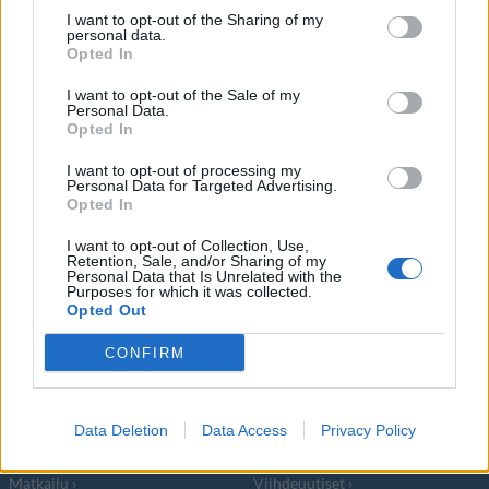
I want to opt-out of the Sharing of my
personal data.
Opted In
Harry Potter -elokuvissa Draco Malfoyn
I want to opt-out of the Sale of my
Personal Data.
roolia näyttelevä Tom Felton nousi
Opted In
I want to opt-out of processing my
Personal Data for Targeted Advertising.
Opted In
I want to opt-out of Collection, Use,
Info
Yhteistyössä
Retention, Sale, and/or Sharing of my
Personal Data that Is Unrelated with the
Purposes for which it was collected.
Tietoa meistä
Kesä!
Opted Out
Tietosuojalauseke
Jocka
Lähetä uutisvinkki
Tyyliniekka
CONFIRM
Mediatiedot
Päivän Lehti
RSS-ohje
RSS
Data Deletion
Data Access
Privacy Policy
Lifestyle
Viihde
Matkailu
Viihdeuutiset