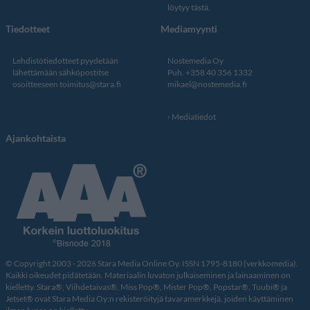
löytyy tästä
.
Tiedotteet
Mediamyynti
Lehdistötiedotteet pyydetään
Nostemedia Oy
lähettämään sähköpostitse
Puh. +358 40 356 1332
osoitteeseen
toimitus@stara.fi
mikael@nostemedia.fi
Mediatiedot
Ajankohtaista
© Copyright 2003 - 2026 Stara Media Online Oy. ISSN 1795-8180 (verkkomedia).
Kaikki oikeudet pidätetään. Materiaalin luvaton julkaiseminen ja lainaaminen on
kielletty. Stara®, Viihdetaivas®, Miss Pop®, Mister Pop®, Popstar®, Tuubi® ja
Jetset® ovat Stara Media Oy:n rekisteröityjä tavaramerkkejä, joiden käyttäminen