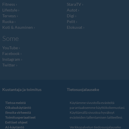
Fitness
StaraTV
Lifestyle
Autot
Terveys
Digi
Ruoka
Pelit
Koti & Asuminen
Elokuvat
Some
YouTube
Facebook
Instagram
Twitter
Kustantaja ja toimitus
Tietosuojalauseke
Tietoa meistä
Käytämme sivustolla evästeitä
Oikaisukäytäntö
parantaaksemme käyttökokemustasi.
Ilmoita virheestä
Käyttämällä sivustoa hyväksyt
Toimitusperiaatteet
evästeiden tallentamisen laitteellesi.
Eettiset ohjeet
AI-käytäntö
Verkkopalvelun
tiedosuojalauseke