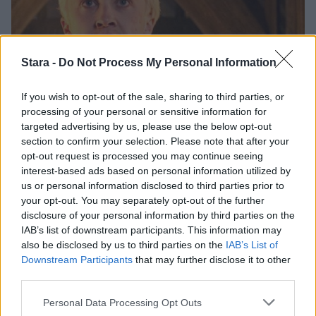
Stara -
Do Not Process My Personal Information
If you wish to opt-out of the sale, sharing to third parties, or
processing of your personal or sensitive information for
targeted advertising by us, please use the below opt-out
Nettivideot
Viihdeuutiset
section to confirm your selection. Please note that after your
opt-out request is processed you may continue seeing
interest-based ads based on personal information utilized by
31.7.2011, 15:15
us or personal information disclosed to third parties prior to
your opt-out. You may separately opt-out of the further
Conan O’Brien esitteli
disclosure of your personal information by third parties on the
IAB’s list of downstream participants. This information may
Potter-tähdelle homokuvia:
also be disclosed by us to third parties on the
IAB’s List of
Downstream Participants
that may further disclose it to other
third parties.
”Kuvat vainoavat minua
Personal Data Processing Opt Outs
ikuisesti”