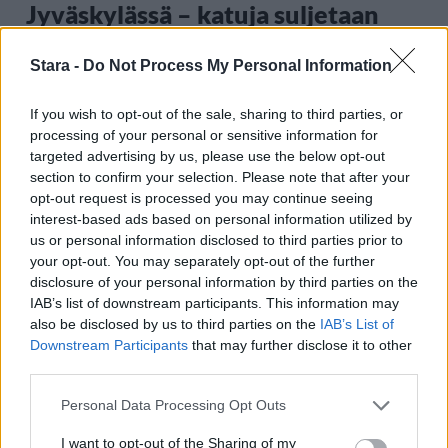
Jyväskylässä – katuja suljetaan
Stara -
Do Not Process My Personal Information
3
If you wish to opt-out of the sale, sharing to third parties, or
processing of your personal or sensitive information for
targeted advertising by us, please use the below opt-out
section to confirm your selection. Please note that after your
opt-out request is processed you may continue seeing
interest-based ads based on personal information utilized by
us or personal information disclosed to third parties prior to
your opt-out. You may separately opt-out of the further
UUTISET
disclosure of your personal information by third parties on the
IAB’s list of downstream participants. This information may
Kela voi leikata tukia
also be disclosed by us to third parties on the
IAB’s List of
Downstream Participants
that may further disclose it to other
ulkomaanmatkan vuoksi
third parties.
Personal Data Processing Opt Outs
I want to opt-out of the Sharing of my