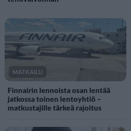
MATKAILU
Finnairin lennoista osan lentää
jatkossa toinen lentoyhtiö –
matkustajille tärkeä rajoitus