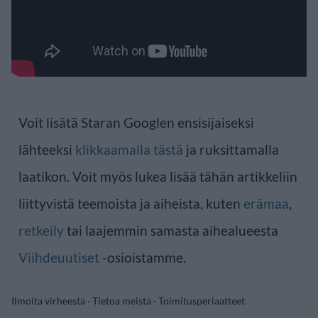
Voit lisätä Staran Googlen ensisijaiseksi
lähteeksi
klikkaamalla tästä
ja ruksittamalla
laatikon. Voit myös lukea lisää tähän artikkeliin
liittyvistä teemoista ja aiheista, kuten
erämaa
,
retkeily
tai laajemmin samasta aihealueesta
Viihdeuutiset
-osioistamme.
Ilmoita virheestä
·
Tietoa meistä
·
Toimitusperiaatteet