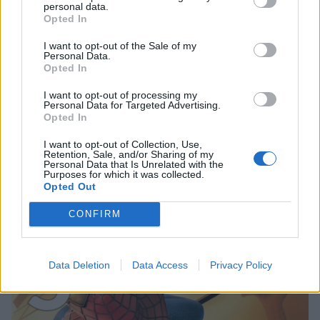
4
personal data.
Opted In
I want to opt-out of the Sale of my
Personal Data.
Opted In
I want to opt-out of processing my
Personal Data for Targeted Advertising.
UUTISET
Opted In
I want to opt-out of Collection, Use,
Moottoripyöräilijä pakeni poliisia
Retention, Sale, and/or Sharing of my
Personal Data that Is Unrelated with the
Purposes for which it was collected.
– tutkaan hurja ylinopeus
Opted Out
CONFIRM
5
Data Deletion
Data Access
Privacy Policy