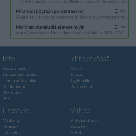
Info
Yhteistyössä
Tietoa meistä
Kesä!
Tietosuojalauseke
Jocka
Lähetä uutisvinkki
Tyyliniekka
Mediatiedot
Päivän Lehti
RSS-ohje
RSS
Lifestyle
Viihde
Matkailu
Viihdeuutiset
Fitness
StaraTV
Lifestyle
Autot