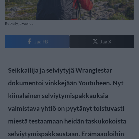
Retkeily ja vaellus
Jaa FB
Jaa X
Seikkailija ja selviytyjä Wranglestar
dokumentoi vinkkejään Youtubeen. Nyt
kiinalainen selviytymispakkauksia
valmistava yhtiö on pyytänyt toistuvasti
miestä testaamaan heidän taskukokoista
selviytymispakkaustaan. Erämaaoloihin