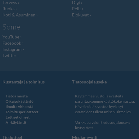
Terveys
Digi
Ruoka
Pelit
Koti & Asuminen
Elokuvat
Some
YouTube
Facebook
Instagram
Twitter
Kustantaja ja toimitus
Tietosuojalauseke
Tietoa meistä
Käytämme sivustolla evästeitä
Oikaisukäytäntö
parantaaksemme käyttökokemustasi.
Ilmoita virheestä
Käyttämällä sivustoa hyväksyt
Toimitusperiaatteet
evästeiden tallentamisen laitteellesi.
Eettiset ohjeet
AI-käytäntö
Verkkopalvelun
tiedosuojalauseke
löytyy tästä
.
Tiedotteet
Mediamyynti