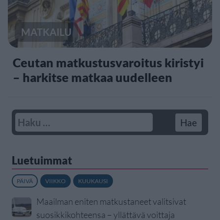
MATKAILU
Ceutan matkustusvaroitus kiristyi
– harkitse matkaa uudelleen
Luetuimmat
PÄIVÄ
VIIKKO
KUUKAUSI
Maailman eniten matkustaneet valitsivat
suosikkikohteensa – yllättävä voittaja