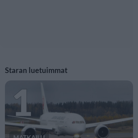
Staran luetuimmat
1
MATKAILU