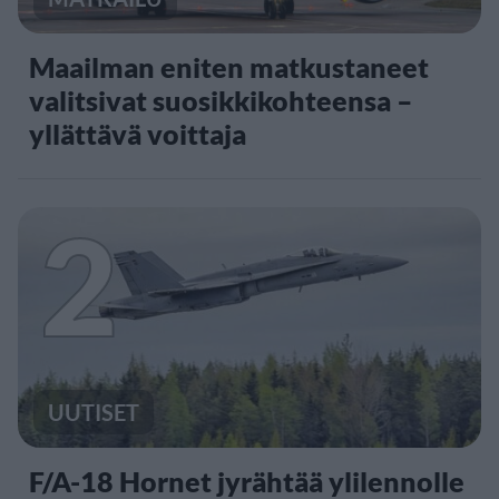
Maailman eniten matkustaneet
valitsivat suosikkikohteensa –
yllättävä voittaja
2
UUTISET
F/A-18 Hornet jyrähtää ylilennolle