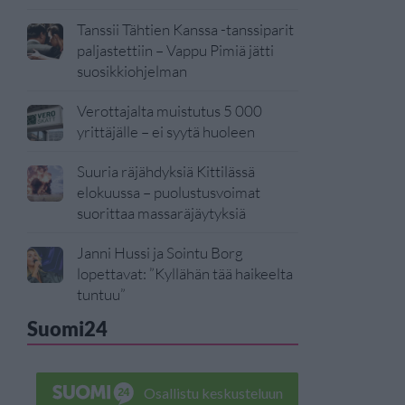
Tanssii Tähtien Kanssa -tanssiparit
paljastettiin – Vappu Pimiä jätti
suosikkiohjelman
Verottajalta muistutus 5 000
yrittäjälle – ei syytä huoleen
Suuria räjähdyksiä Kittilässä
elokuussa – puolustusvoimat
suorittaa massaräjäytyksiä
Janni Hussi ja Sointu Borg
lopettavat: ”Kyllähän tää haikeelta
tuntuu”
Suomi24