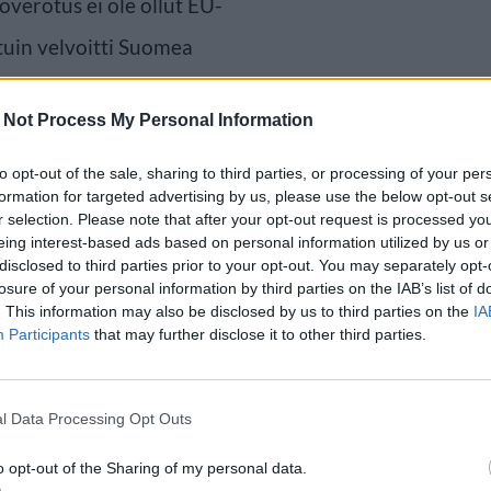
erotus ei ole ollut EU-
tuin velvoitti Suomea
ti Sauli Niinistö on vahvistanut
 Not Process My Personal Information
1. tammikuuta 2017.
to opt-out of the sale, sharing to third parties, or processing of your per
formation for targeted advertising by us, please use the below opt-out s
r selection. Please note that after your opt-out request is processed y
eing interest-based ads based on personal information utilized by us or
disclosed to third parties prior to your opt-out. You may separately opt-
losure of your personal information by third parties on the IAB’s list of
. This information may also be disclosed by us to third parties on the
IA
Participants
that may further disclose it to other third parties.
l Data Processing Opt Outs
o opt-out of the Sharing of my personal data.