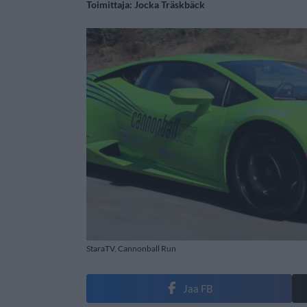
Toimittaja:
Jocka Träskbäck
StaraTV, Cannonball Run
Jaa FB