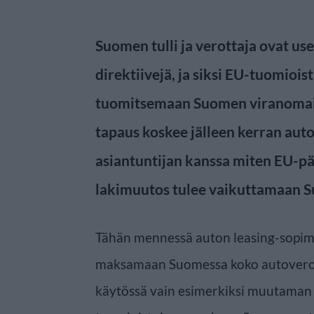
Suomen tulli ja verottaja ovat us
direktiivejä, ja siksi EU-tuomiois
tuomitsemaan Suomen viranomais
tapaus koskee jälleen kerran autov
asiantuntijan kanssa miten EU-pää
lakimuutos tulee vaikuttamaan 
Tähän mennessä auton leasing-sopim
maksamaan Suomessa koko autoveron k
käytössä vain esimerkiksi muutaman