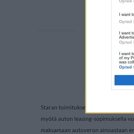
Opted 
I want t
Opted 
I want 
Advertis
Opted 
I want t
of my P
was col
Opted 
Staran toimituksen saamien asiakir
myötä auton leasing-sopimuksella vu
maksamaan autoveron ainoastaan enn