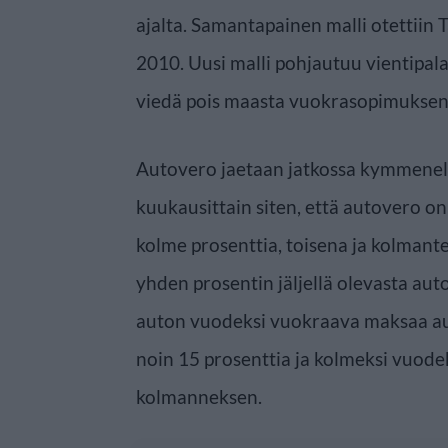
ajalta. Samantapainen malli otettiin
2010. Uusi malli pohjautuu vientipalau
viedä pois maasta vuokrasopimuksen
Autovero jaetaan jatkossa kymmenell
kuukausittain siten, että autovero 
kolme prosenttia, toisena ja kolmante
yhden prosentin jäljellä olevasta au
auton vuodeksi vuokraava maksaa a
noin 15 prosenttia ja kolmeksi vuode
kolmanneksen.