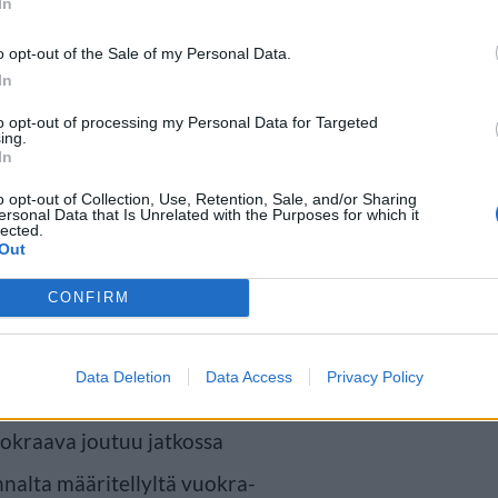
In
o opt-out of the Sale of my Personal Data.
In
to opt-out of processing my Personal Data for Targeted
ing.
In
o opt-out of Collection, Use, Retention, Sale, and/or Sharing
ersonal Data that Is Unrelated with the Purposes for which it
lected.
Out
CONFIRM
Data Deletion
Data Access
Privacy Policy
jojen mukaan lakimuutoksen
okraava joutuu jatkossa
alta määritellyltä vuokra-