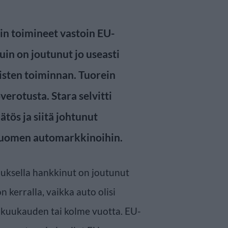
ein toimineet vastoin EU-
tuin on joutunut jo useasti
ten toiminnan. Tuorein
erotusta. Stara selvitti
tös ja siitä johtunut
Suomen automarkkinoihin.
uksella hankkinut on joutunut
erralla, vaikka auto olisi
 kuukauden tai kolme vuotta. EU-