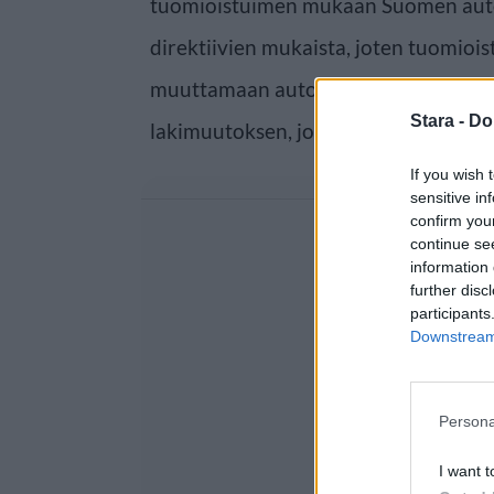
tuomioistuimen mukaan Suomen autov
direktiivien mukaista, joten tuomiois
muuttamaan autoverotusta. President
Stara -
Do
lakimuutoksen, joka astuu voimaan 
If you wish 
sensitive in
confirm you
continue se
information 
further disc
participants
Downstream 
Persona
I want t