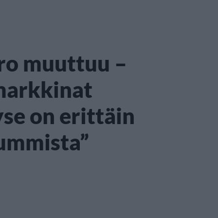
ro muuttuu –
markkinat
se on erittäin
summista”