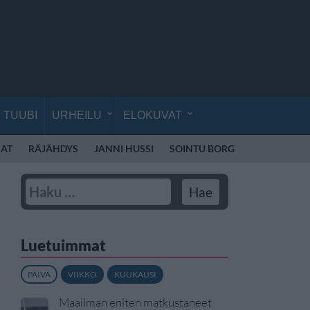
TUUBI
URHEILU
ELOKUVAT
AT
RÄJÄHDYS
JANNI HUSSI
SOINTU BORG
KYLIE MINO
Luetuimmat
PÄIVÄ
VIIKKO
KUUKAUSI
Maailman eniten matkustaneet