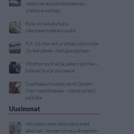
valitsivat suosikkikohteensa –
yllättävä voittaja
Kela voi leikata tukia
ulkomaanmatkan vuoksi
F/A-18 Hornet jyrähtää ylilennolle
Jyväskylässä – katuja suljetaan
Moottoripyöräilijä pakeni poliisia –
tutkaan hurja ylinopeus
Suolikaasun tuoksu levisi Spider-
Man -näytöksessä – yleisö poistui
paikalta
Uusimmat
Aikuisten vesirokkorokotukset
alkoivat – kohderyhmä julkistettiin