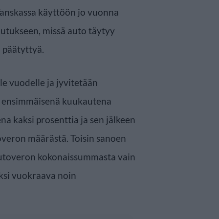
 Tanskassa käyttöön jo vuonna
tukseen, missä auto täyty­­­y
 päätyttyä.
e vuodelle ja jyvitetään
on ensimmäisenä kuukautena
na kaksi prosenttia ja sen jälkeen
toveron määrästä. Toisin sanoen
utoveron kokonaissummasta vain
ksi vuokraava noin