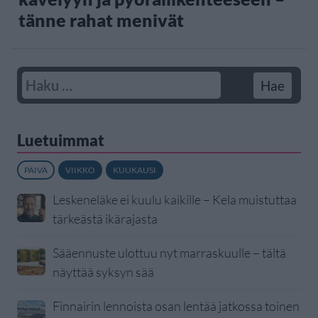
tänne rahat menivät
Luetuimmat
PÄIVÄ
VIIKKO
KUUKAUSI
Leskeneläke ei kuulu kaikille – Kela muistuttaa
tärkeästä ikärajasta
Sääennuste ulottuu nyt marraskuulle – tältä
näyttää syksyn sää
Finnairin lennoista osan lentää jatkossa toinen