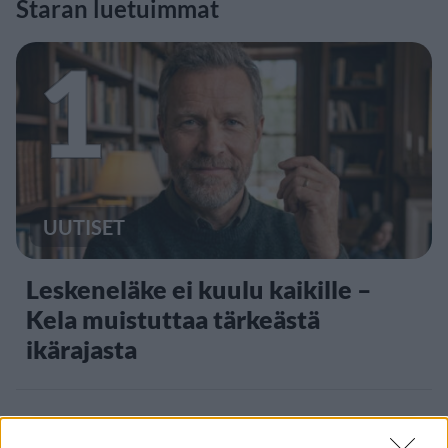
Staran luetuimmat
1
UUTISET
Leskeneläke ei kuulu kaikille –
Kela muistuttaa tärkeästä
ikärajasta