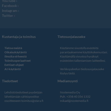
YouTube
Facebook
Instagram
Twitter
Kustantaja ja toimitus
Tietosuojalauseke
Tietoa meistä
Käytämme sivustolla evästeitä
Oikaisukäytäntö
parantaaksemme käyttökokemustasi.
Ilmoita virheestä
Käyttämällä sivustoa hyväksyt
Toimitusperiaatteet
evästeiden tallentamisen laitteellesi.
Eettiset ohjeet
AI-käytäntö
Verkkopalvelun
tiedosuojalauseke
löytyy tästä
.
Tiedotteet
Mediamyynti
Lehdistötiedotteet pyydetään
Nostemedia Oy
lähettämään sähköpostitse
Puh. +358 40 356 1332
osoitteeseen
toimitus@stara.fi
mikael@nostemedia.fi