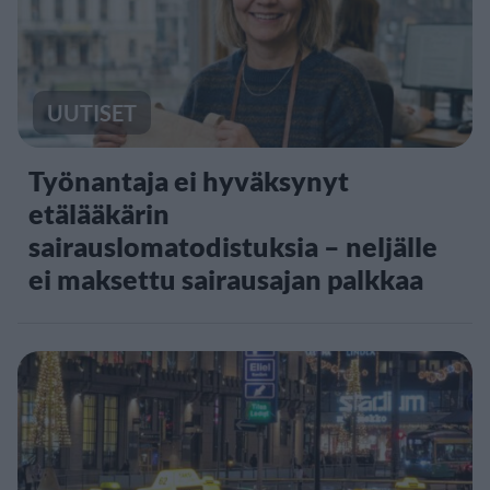
UUTISET
Työnantaja ei hyväksynyt
etälääkärin
sairauslomatodistuksia – neljälle
ei maksettu sairausajan palkkaa