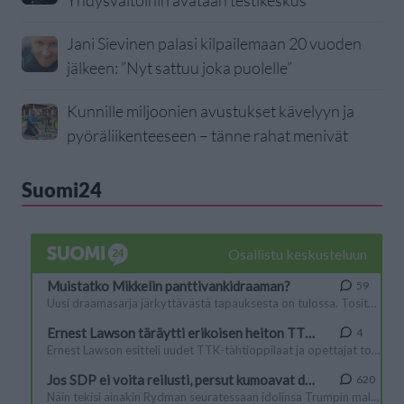
Yhdysvaltoihin avataan testikeskus
Jani Sievinen palasi kilpailemaan 20 vuoden
jälkeen: ”Nyt sattuu joka puolelle”
Kunnille miljoonien avustukset kävelyyn ja
pyöräliikenteeseen – tänne rahat menivät
Suomi24