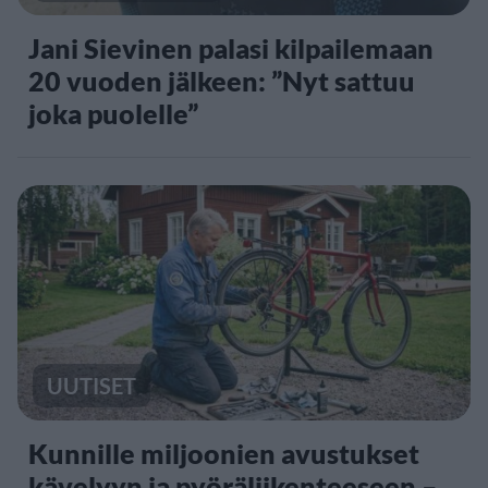
Jani Sievinen palasi kilpailemaan
20 vuoden jälkeen: ”Nyt sattuu
joka puolelle”
UUTISET
Kunnille miljoonien avustukset
kävelyyn ja pyöräliikenteeseen –