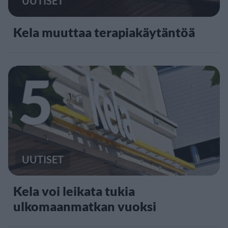
UUTISET
Kela muuttaa terapiakäytäntöä
5
UUTISET
Kela voi leikata tukia
ulkomaanmatkan vuoksi