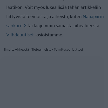
laatikon. Voit myös lukea lisää tähän artikkeliin
liittyvistä teemoista ja aiheista, kuten
Napapiirin
sankarit 3
tai laajemmin samasta aihealueesta
Viihdeuutiset
-osioistamme.
Ilmoita virheestä
·
Tietoa meistä
·
Toimitusperiaatteet