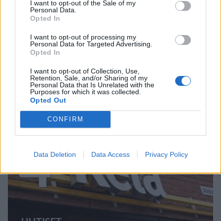
I want to opt-out of the Sale of my
Personal Data.
Opted In
MATKAILU
I want to opt-out of processing my
Personal Data for Targeted Advertising.
Opted In
Finnairin lennoista osan lentää
I want to opt-out of Collection, Use,
Retention, Sale, and/or Sharing of my
jatkossa toinen lentoyhtiö –
Personal Data that Is Unrelated with the
Purposes for which it was collected.
matkustajille tärkeä rajoitus
Opted Out
CONFIRM
4
Data Deletion
Data Access
Privacy Policy