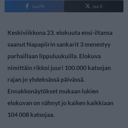
Jaa FB
Jaa X
Keskiviikkona 23. elokuuta ensi-iltansa
saanut Napapiirin sankarit 3 menestyy
parhaillaan lippuluukuilla. Elokuva
nimittäin rikkoi juuri 100.000 katsojan
rajan jo yhdeksässä päivässä.
Ennakkonäytökset mukaan lukien
elokuvan on nähnyt jo kaiken kaikkiaan
104 008 katsojaa.