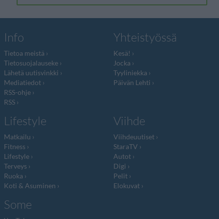
Info
Yhteistyössä
Tietoa meistä
Kesä!
Tietosuojalauseke
Jocka
Lähetä uutisvinkki
Tyyliniekka
Mediatiedot
Päivän Lehti
RSS-ohje
RSS
Lifestyle
Viihde
Matkailu
Viihdeuutiset
Fitness
StaraTV
Lifestyle
Autot
Terveys
Digi
Ruoka
Pelit
Koti & Asuminen
Elokuvat
Some