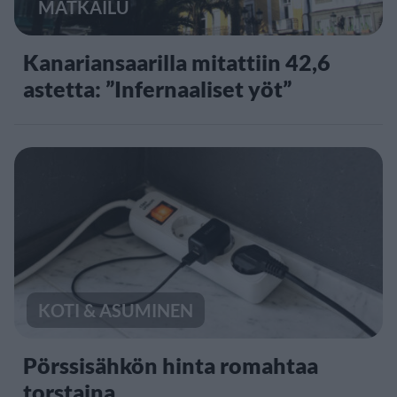
MATKAILU
Kanariansaarilla mitattiin 42,6
astetta: ”Infernaaliset yöt”
KOTI & ASUMINEN
Pörssisähkön hinta romahtaa
torstaina