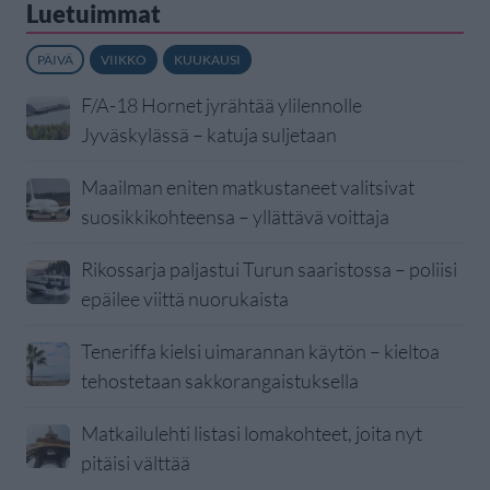
Luetuimmat
PÄIVÄ
VIIKKO
KUUKAUSI
F/A-18 Hornet jyrähtää ylilennolle
Jyväskylässä – katuja suljetaan
Maailman eniten matkustaneet valitsivat
suosikkikohteensa – yllättävä voittaja
Rikossarja paljastui Turun saaristossa – poliisi
epäilee viittä nuorukaista
Teneriffa kielsi uimarannan käytön – kieltoa
tehostetaan sakkorangaistuksella
Matkailulehti listasi lomakohteet, joita nyt
pitäisi välttää