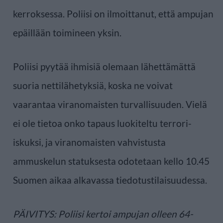
kerroksessa. Poliisi on ilmoittanut, että ampujan
epäillään toimineen yksin.
Poliisi pyytää ihmisiä olemaan lähettämättä
suoria nettilähetyksiä, koska ne voivat
vaarantaa viranomaisten turvallisuuden. Vielä
ei ole tietoa onko tapaus luokiteltu terrori-
iskuksi, ja viranomaisten vahvistusta
ammuskelun statuksesta odotetaan kello 10.45
Suomen aikaa alkavassa tiedotustilaisuudessa.
PÄIVITYS: Poliisi kertoi ampujan olleen 64-