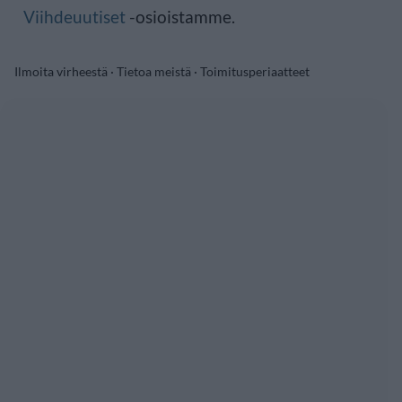
Viihdeuutiset
-osioistamme.
Ilmoita virheestä
·
Tietoa meistä
·
Toimitusperiaatteet