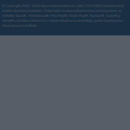
© Copyright 2003 - 2026 Stara Media Online Oy. ISSN 1795-8180 (verkkomedia).
Kaikki oikeudet pidätetään. Materiaalin luvaton julkaiseminen ja lainaaminen on
kielletty. Stara®, Viihdetaivas®, Miss Pop®, Mister Pop®, Popstar®, Tuubi® ja
Jetset® ovat Stara Media Oy:n rekisteröityjä tavaramerkkejä, joiden käyttäminen
ilman lupaa on kielletty.