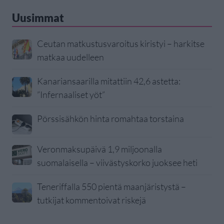
Uusimmat
Ceutan matkustusvaroitus kiristyi – harkitse
matkaa uudelleen
Kanariansaarilla mitattiin 42,6 astetta:
”Infernaaliset yöt”
Pörssisähkön hinta romahtaa torstaina
Veronmaksupäivä 1,9 miljoonalla
suomalaisella – viivästyskorko juoksee heti
Teneriffalla 550 pientä maanjäristystä –
tutkijat kommentoivat riskejä