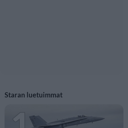
Staran luetuimmat
1