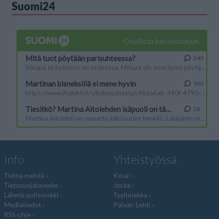
Suomi24
Info
Yhteistyössä
Tietoa meistä
Kesä!
Tietosuojalauseke
Jocka
Lähetä uutisvinkki
Tyyliniekka
Mediatiedot
Päivän Lehti
RSS-ohje