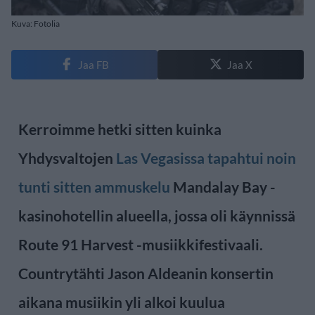
Kuva: Fotolia
Jaa FB
Jaa X
Kerroimme hetki sitten kuinka
Yhdysvaltojen
Las Vegasissa tapahtui noin
tunti sitten ammuskelu
Mandalay Bay -
kasinohotellin alueella, jossa oli käynnissä
Route 91 Harvest -musiikkifestivaali.
Countrytähti Jason Aldeanin konsertin
aikana musiikin yli alkoi kuulua