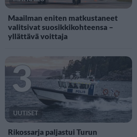
Maailman eniten matkustaneet
valitsivat suosikkikohteensa –
yllättävä voittaja
3
UUTISET
Rikossarja paljastui Turun