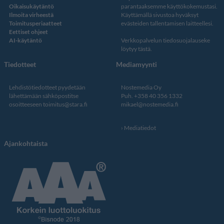
Oikaisukäytäntö
parantaaksemme käyttökokemustasi.
Ilmoita virheestä
Käyttämällä sivustoa hyväksyt
Toimitusperiaatteet
evästeiden tallentamisen laitteellesi.
Eettiset ohjeet
AI-käytäntö
Verkkopalvelun
tiedosuojalauseke
löytyy tästä
.
Tiedotteet
Mediamyynti
Lehdistötiedotteet pyydetään
Nostemedia Oy
lähettämään sähköpostitse
Puh. +358 40 356 1332
osoitteeseen
toimitus@stara.fi
mikael@nostemedia.fi
Mediatiedot
Ajankohtaista