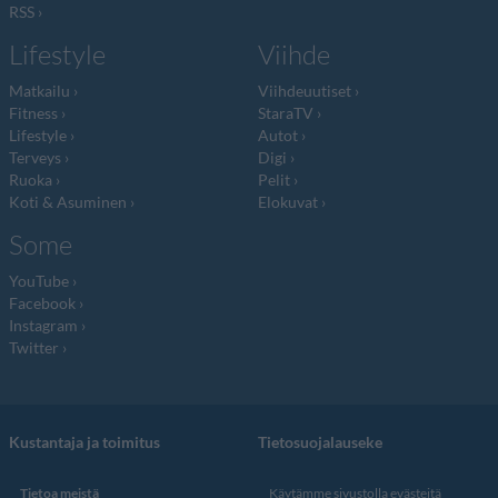
RSS
Lifestyle
Viihde
Matkailu
Viihdeuutiset
Fitness
StaraTV
Lifestyle
Autot
Terveys
Digi
Ruoka
Pelit
Koti & Asuminen
Elokuvat
Some
YouTube
Facebook
Instagram
Twitter
Kustantaja ja toimitus
Tietosuojalauseke
Tietoa meistä
Käytämme sivustolla evästeitä