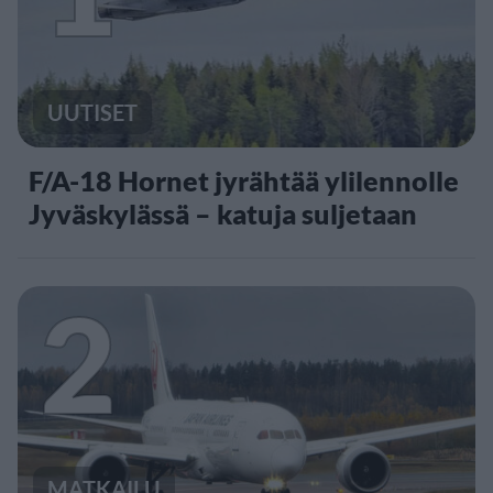
UUTISET
F/A-18 Hornet jyrähtää ylilennolle
Jyväskylässä – katuja suljetaan
2
MATKAILU