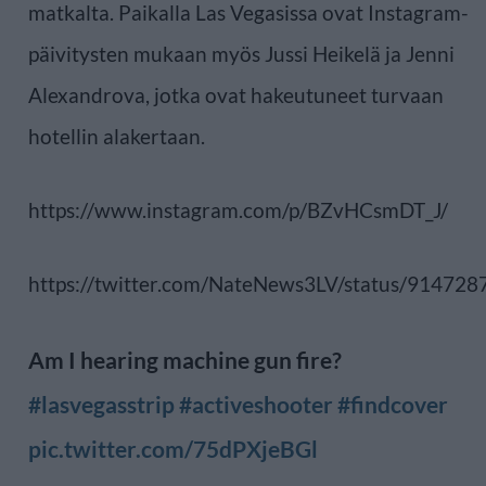
matkalta. Paikalla Las Vegasissa ovat Instagram-
päivitysten mukaan myös Jussi Heikelä ja Jenni
Alexandrova, jotka ovat hakeutuneet turvaan
hotellin alakertaan.
https://www.instagram.com/p/BZvHCsmDT_J/
https://twitter.com/NateNews3LV/status/9147
Am I hearing machine gun fire?
#lasvegasstrip
#activeshooter
#findcover
pic.twitter.com/75dPXjeBGl