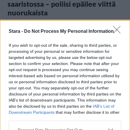
saaristossa – poliisi epäilee viittä
nuorukaista
Stara -
Do Not Process My Personal Information
4
If you wish to opt-out of the sale, sharing to third parties, or
processing of your personal or sensitive information for
targeted advertising by us, please use the below opt-out
section to confirm your selection. Please note that after your
opt-out request is processed you may continue seeing
interest-based ads based on personal information utilized by
us or personal information disclosed to third parties prior to
MATKAILU
your opt-out. You may separately opt-out of the further
disclosure of your personal information by third parties on the
IAB’s list of downstream participants. This information may
Teneriffa kielsi uimarannan
also be disclosed by us to third parties on the
IAB’s List of
käytön – kieltoa tehostetaan
Downstream Participants
that may further disclose it to other
third parties.
sakkorangaistuksella
Personal Data Processing Opt Outs