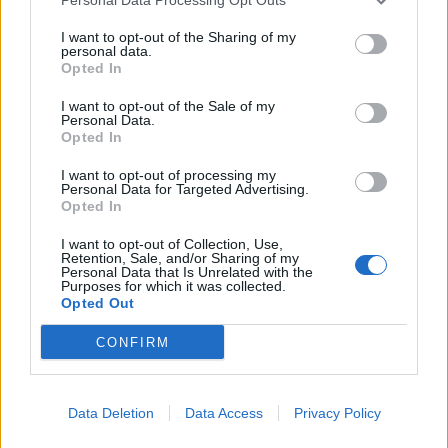
I want to opt-out of the Sharing of my
5
personal data.
Opted In
I want to opt-out of the Sale of my
Personal Data.
Opted In
I want to opt-out of processing my
Personal Data for Targeted Advertising.
Opted In
MATKAILU
I want to opt-out of Collection, Use,
Retention, Sale, and/or Sharing of my
Personal Data that Is Unrelated with the
Matkailulehti listasi lomakohteet,
Purposes for which it was collected.
Opted Out
joita nyt pitäisi välttää
CONFIRM
Data Deletion
Data Access
Privacy Policy