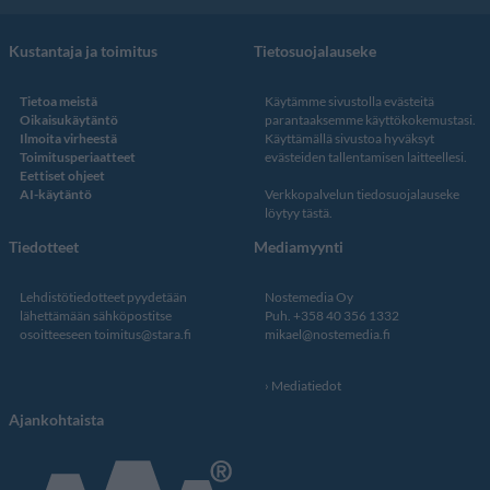
Kustantaja ja toimitus
Tietosuojalauseke
Tietoa meistä
Käytämme sivustolla evästeitä
Oikaisukäytäntö
parantaaksemme käyttökokemustasi.
Ilmoita virheestä
Käyttämällä sivustoa hyväksyt
Toimitusperiaatteet
evästeiden tallentamisen laitteellesi.
Eettiset ohjeet
AI-käytäntö
Verkkopalvelun
tiedosuojalauseke
löytyy tästä
.
Tiedotteet
Mediamyynti
Lehdistötiedotteet pyydetään
Nostemedia Oy
lähettämään sähköpostitse
Puh. +358 40 356 1332
osoitteeseen
toimitus@stara.fi
mikael@nostemedia.fi
Mediatiedot
Ajankohtaista