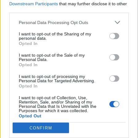
Downstream Participants
that may further disclose it to other
third parties.
Personal Data Processing Opt Outs
I want to opt-out of the Sharing of my
personal data.
Opted In
I want to opt-out of the Sale of my
Ruoka
Terveys
Personal Data.
Opted In
19.6.2025, 7:00
I want to opt-out of processing my
Personal Data for Targeted Advertising.
Opted In
Syötkö ostereita tai
I want to opt-out of Collection, Use,
parapähkinöitä? Ruokavirastolta
Retention, Sale, and/or Sharing of my
Personal Data that Is Unrelated with the
Purposes for which it was collected.
varoitus
Opted Out
CONFIRM