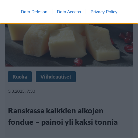
Data Deletion
Data Access
Privacy Policy
Ruoka
Viihdeuutiset
3.3.2025, 7:30
Ranskassa kaikkien aikojen
fondue – painoi yli kaksi tonnia