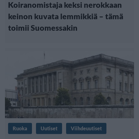
Koiranomistaja keksi nerokkaan
keinon kuvata lemmikkiä – tämä
toimii Suomessakin
Ruoka
Uutiset
Viihdeuutiset