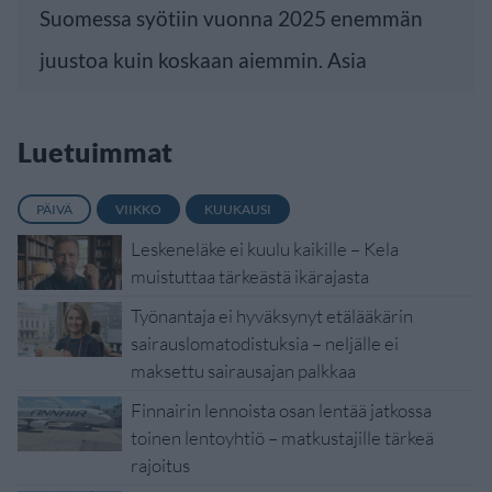
Suomessa syötiin vuonna 2025 enemmän
juustoa kuin koskaan aiemmin. Asia
Luetuimmat
PÄIVÄ
VIIKKO
KUUKAUSI
Leskeneläke ei kuulu kaikille – Kela
muistuttaa tärkeästä ikärajasta
Työnantaja ei hyväksynyt etälääkärin
sairauslomatodistuksia – neljälle ei
maksettu sairausajan palkkaa
Finnairin lennoista osan lentää jatkossa
toinen lentoyhtiö – matkustajille tärkeä
rajoitus