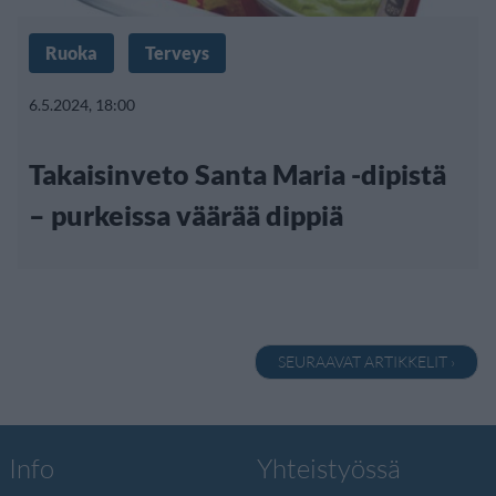
Ruoka
Terveys
6.5.2024, 18:00
Takaisinveto Santa Maria -dipistä
– purkeissa väärää dippiä
SEURAAVAT ARTIKKELIT ›
Info
Yhteistyössä