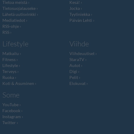
Tietoa meistä
Kesä!
Tietosuojalauseke
Jocka
Lähetä uutisvinkki
Tyyliniekka
Mediatiedot
Päivän Lehti
RSS-ohje
RSS
Lifestyle
Viihde
Matkailu
Viihdeuutiset
Fitness
StaraTV
Lifestyle
Autot
Terveys
Digi
Ruoka
Pelit
Koti & Asuminen
Elokuvat
Some
YouTube
Facebook
Instagram
Twitter