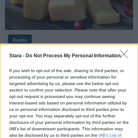
Ruoka
24.6.2025, 18:00
Stara -
Do Not Process My Personal Information
If you wish to opt-out of the sale, sharing to third parties, or
Maailman suurin juustonmaistelu
processing of your personal or sensitive information for
– paikalla yli 1 100 juuston
targeted advertising by us, please use the below opt-out
section to confirm your selection. Please note that after your
ystävää
opt-out request is processed you may continue seeing
interest-based ads based on personal information utilized by
us or personal information disclosed to third parties prior to
your opt-out. You may separately opt-out of the further
disclosure of your personal information by third parties on the
IAB’s list of downstream participants. This information may
also be disclosed by us to third parties on the
IAB’s List of