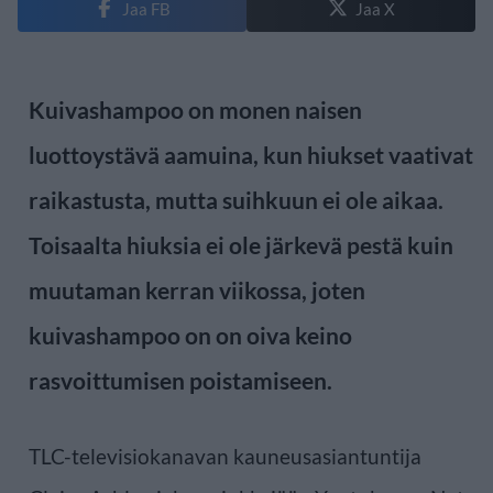
Jaa FB
Jaa X
Kuivashampoo on monen naisen
luottoystävä aamuina, kun hiukset vaativat
raikastusta, mutta suihkuun ei ole aikaa.
Toisaalta hiuksia ei ole järkevä pestä kuin
muutaman kerran viikossa, joten
kuivashampoo on on oiva keino
rasvoittumisen poistamiseen.
TLC-televisiokanavan kauneusasiantuntija