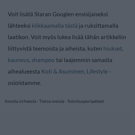
Voit lisätä Staran Googlen ensisijaiseksi
lähteeksi
klikkaamalla tästä
ja ruksittamalla
laatikon. Voit myös lukea lisää tähän artikkeliin
liittyvistä teemoista ja aiheista, kuten
hiukset
,
kauneus
,
shampoo
tai laajemmin samasta
aihealueesta
Koti & Asuminen
,
Lifestyle
-
osioistamme.
Ilmoita virheestä
·
Tietoa meistä
·
Toimitusperiaatteet