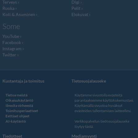
Terveys
Digi
Ruoka
Pelit
Koti & Asuminen
Elokuvat
Some
YouTube
Facebook
Instagram
Twitter
Kustantaja ja toimitus
Tietosuojalauseke
Tietoa meistä
Käytämme sivustolla evästeitä
Oikaisukäytäntö
parantaaksemme käyttökokemustasi.
Ilmoita virheestä
Käyttämällä sivustoa hyväksyt
Toimitusperiaatteet
evästeiden tallentamisen laitteellesi.
Eettiset ohjeet
AI-käytäntö
Verkkopalvelun
tiedosuojalauseke
löytyy tästä
.
Tiedotteet
Mediamyynti