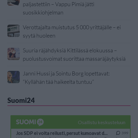
paljastettiin – Vappu Pimiä jätti
suosikkiohjelman
Verottajalta muistutus 5 000 yrittäjälle – ei
syytä huoleen
Suuria räjähdyksiä Kittilässä elokuussa –
puolustusvoimat suorittaa massaräjäytyksiä
Janni Hussi ja Sointu Borg lopettavat:
”Kyllähän tää haikeelta tuntuu”
Suomi24