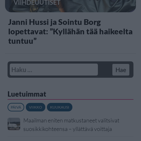
VIIHDEUUTISET
Janni Hussi ja Sointu Borg
lopettavat: ”Kyllähän tää haikeelta
tuntuu”
Luetuimmat
PÄIVÄ
VIIKKO
KUUKAUSI
Maailman eniten matkustaneet valitsivat
suosikkikohteensa – yllättävä voittaja