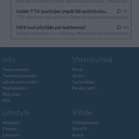
Info
Yhteistyössä
Tietoa meistä
Kesä!
Tietosuojalauseke
Jocka
Lähetä uutisvinkki
Tyyliniekka
Mediatiedot
Päivän Lehti
RSS-ohje
RSS
Lifestyle
Viihde
Matkailu
Viihdeuutiset
Fitness
StaraTV
Lifestyle
Autot