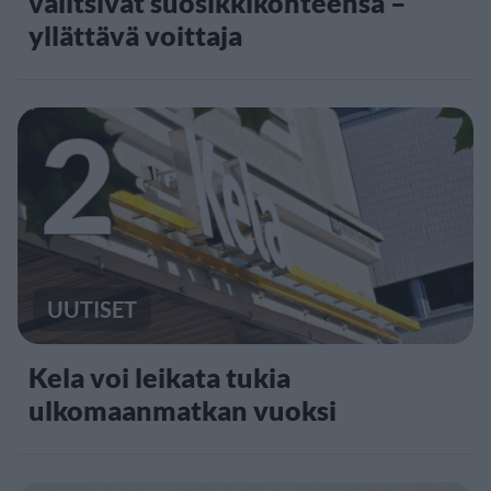
valitsivat suosikkikohteensa –
yllättävä voittaja
2
UUTISET
Kela voi leikata tukia
ulkomaanmatkan vuoksi