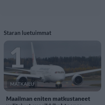
Staran luetuimmat
1
MATKAILU
Maailman eniten matkustaneet