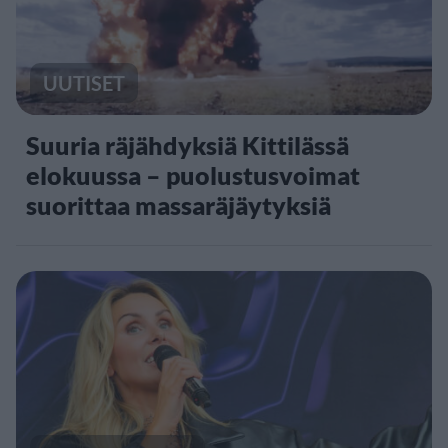
UUTISET
Suuria räjähdyksiä Kittilässä
elokuussa – puolustusvoimat
suorittaa massaräjäytyksiä