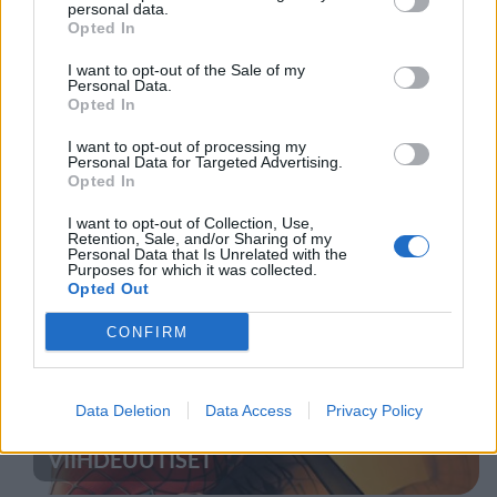
personal data.
Opted In
I want to opt-out of the Sale of my
UUTISET
Personal Data.
Opted In
Moottoripyöräilijä pakeni poliisia
I want to opt-out of processing my
Personal Data for Targeted Advertising.
– tutkaan hurja ylinopeus
Opted In
I want to opt-out of Collection, Use,
Retention, Sale, and/or Sharing of my
Personal Data that Is Unrelated with the
5
Purposes for which it was collected.
Opted Out
CONFIRM
Data Deletion
Data Access
Privacy Policy
VIIHDEUUTISET