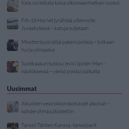
Kela voi leikata tukia ulkomaanmatkan vuoksi
F/A-18 Hornet jyrähtää ylilennolle
Jyväskylässä – katuja suljetaan
Moottoripyöräilijä pakeni poliisia – tutkaan
hurja ylinopeus
Suolikaasun tuoksu levisi Spider-Man -
näytöksessä – yleisö poistui paikalta
Uusimmat
Aikuisten vesirokkorokotukset alkoivat –
kohderyhmä julkistettiin
Tanssii Tähtien Kanssa -tanssiparit