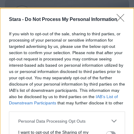
3
Stara -
Do Not Process My Personal Information
If you wish to opt-out of the sale, sharing to third parties, or
processing of your personal or sensitive information for
targeted advertising by us, please use the below opt-out
UUTISET
section to confirm your selection. Please note that after your
opt-out request is processed you may continue seeing
interest-based ads based on personal information utilized by
F/A-18 Hornet jyrähtää ylilennolle
us or personal information disclosed to third parties prior to
your opt-out. You may separately opt-out of the further
Jyväskylässä – katuja suljetaan
disclosure of your personal information by third parties on the
IAB’s list of downstream participants. This information may
also be disclosed by us to third parties on the
IAB’s List of
4
Downstream Participants
that may further disclose it to other
third parties.
Personal Data Processing Opt Outs
I want to opt-out of the Sharing of my