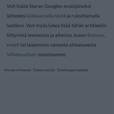
Voit lisätä Staran Googlen ensisijaiseksi
lähteeksi
klikkaamalla tästä
ja ruksittamalla
laatikon. Voit myös lukea lisää tähän artikkeliin
liittyvistä teemoista ja aiheista, kuten
Batman
,
enkeli
tai laajemmin samasta aihealueesta
Viihdeuutiset
-osioistamme.
Ilmoita virheestä
·
Tietoa meistä
·
Toimitusperiaatteet