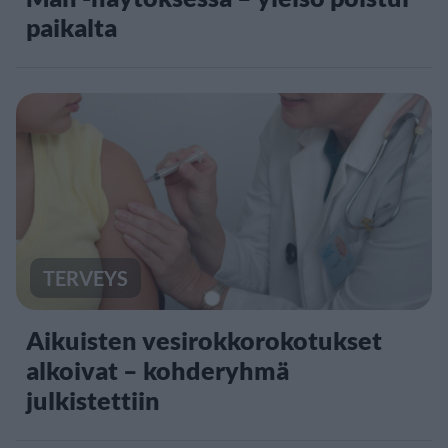
paikalta
TERVEYS
Aikuisten vesirokkorokotukset
alkoivat – kohderyhmä
julkistettiin