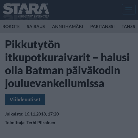
Men
ROKOTE
SAIRAUS
ANNI IHAMÄKI
PARITANSSI
TANSSI
Pikkutytön
itkupotkuraivarit – halusi
olla Batman päiväkodin
jouluevankeliumissa
Viihdeuutiset
Julkaistu: 16.11.2018, 17:20
Toimittaja:
Terhi Piiroinen