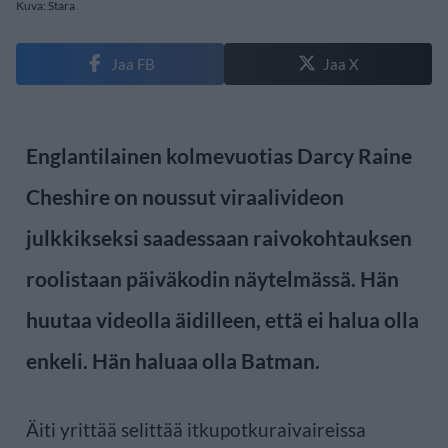
Kuva: Stara
Jaa FB
Jaa X
Englantilainen kolmevuotias Darcy Raine
Cheshire on noussut viraalivideon
julkkikseksi saadessaan raivokohtauksen
roolistaan päiväkodin näytelmässä. Hän
huutaa videolla äidilleen, että ei halua olla
enkeli. Hän haluaa olla Batman.
Äiti yrittää selittää itkupotkuraivaireissa