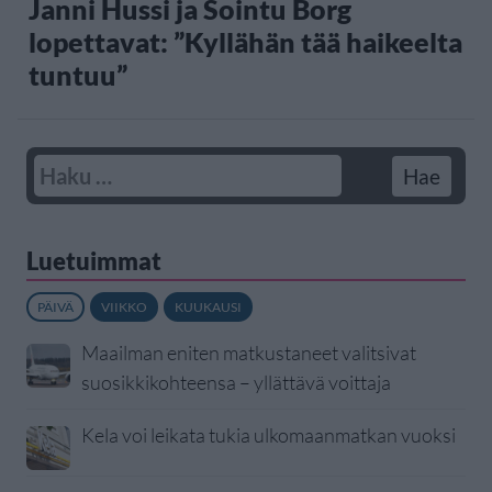
Janni Hussi ja Sointu Borg
lopettavat: ”Kyllähän tää haikeelta
tuntuu”
Luetuimmat
PÄIVÄ
VIIKKO
KUUKAUSI
Maailman eniten matkustaneet valitsivat
suosikkikohteensa – yllättävä voittaja
Kela voi leikata tukia ulkomaanmatkan vuoksi