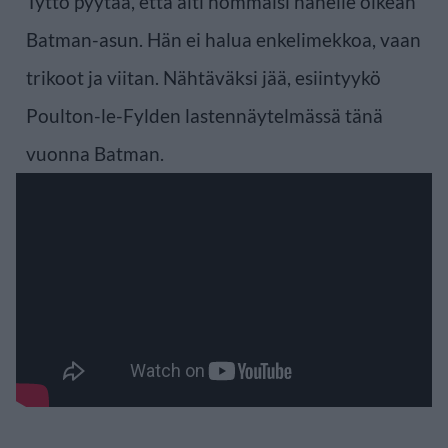
Tyttö pyytää, että äiti hommaisi hänelle oikean
Batman-asun. Hän ei halua enkelimekkoa, vaan
trikoot ja viitan. Nähtäväksi jää, esiintyykö
Poulton-le-Fylden lastennäytelmässä tänä
vuonna Batman.