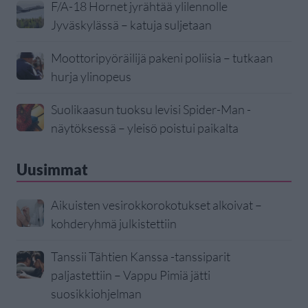
F/A-18 Hornet jyrähtää ylilennolle
Jyväskylässä – katuja suljetaan
Moottoripyöräilijä pakeni poliisia – tutkaan
hurja ylinopeus
Suolikaasun tuoksu levisi Spider-Man -
näytöksessä – yleisö poistui paikalta
Uusimmat
Aikuisten vesirokkorokotukset alkoivat –
kohderyhmä julkistettiin
Tanssii Tähtien Kanssa -tanssiparit
paljastettiin – Vappu Pimiä jätti
suosikkiohjelman