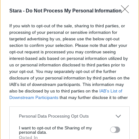
3
Stara -
Do Not Process My Personal Information
If you wish to opt-out of the sale, sharing to third parties, or
processing of your personal or sensitive information for
UUTISET
targeted advertising by us, please use the below opt-out
section to confirm your selection. Please note that after your
opt-out request is processed you may continue seeing
F/A-18 Hornet jyrähtää ylilennolle
interest-based ads based on personal information utilized by
Jyväskylässä – katuja suljetaan
us or personal information disclosed to third parties prior to
your opt-out. You may separately opt-out of the further
disclosure of your personal information by third parties on the
IAB’s list of downstream participants. This information may
4
also be disclosed by us to third parties on the
IAB’s List of
Downstream Participants
that may further disclose it to other
third parties.
Personal Data Processing Opt Outs
I want to opt-out of the Sharing of my
personal data.
Opted In