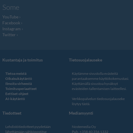
Some
YouTube
Facebook
Instagram
Twitter
Kustantaja ja toimitus
Tietosuojalauseke
Tietoa meistä
Käytämme sivustolla evästeitä
Oikaisukäytäntö
parantaaksemme käyttökokemustasi.
Ilmoita virheestä
Käyttämällä sivustoa hyväksyt
Toimitusperiaatteet
evästeiden tallentamisen laitteellesi.
Eettiset ohjeet
AI-käytäntö
Verkkopalvelun
tiedosuojalauseke
löytyy tästä
.
Tiedotteet
Mediamyynti
Lehdistötiedotteet pyydetään
Nostemedia Oy
lähettämään sähköpostitse
Puh. +358 40 356 1332