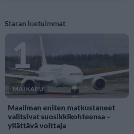
Staran luetuimmat
1
MATKAILU
Maailman eniten matkustaneet
valitsivat suosikkikohteensa –
yllättävä voittaja