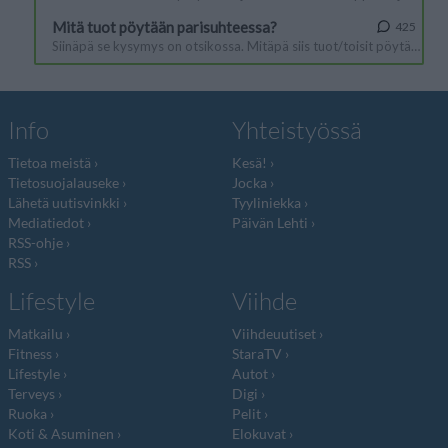
Info
Yhteistyössä
Tietoa meistä
Kesä!
Tietosuojalauseke
Jocka
Lähetä uutisvinkki
Tyyliniekka
Mediatiedot
Päivän Lehti
RSS-ohje
RSS
Lifestyle
Viihde
Matkailu
Viihdeuutiset
Fitness
StaraTV
Lifestyle
Autot
Terveys
Digi
Ruoka
Pelit
Koti & Asuminen
Elokuvat