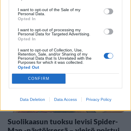
UUTISET
I want to opt-out of the Sale of my
Personal Data.
Opted In
Moottoripyöräilijä pakeni poliisia
– tutkaan hurja ylinopeus
I want to opt-out of processing my
Personal Data for Targeted Advertising.
Opted In
I want to opt-out of Collection, Use,
5
Retention, Sale, and/or Sharing of my
Personal Data that Is Unrelated with the
Purposes for which it was collected.
Opted Out
CONFIRM
Data Deletion
Data Access
Privacy Policy
VIIHDEUUTISET
Suolikaasun tuoksu levisi Spider-
Man -näytöksessä – yleisö poistui