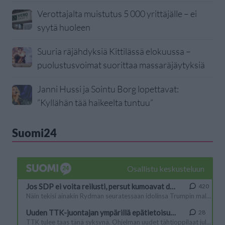
Verottajalta muistutus 5 000 yrittäjälle – ei
syytä huoleen
Suuria räjähdyksiä Kittilässä elokuussa –
puolustusvoimat suorittaa massaräjäytyksiä
Janni Hussi ja Sointu Borg lopettavat:
”Kyllähän tää haikeelta tuntuu”
Suomi24