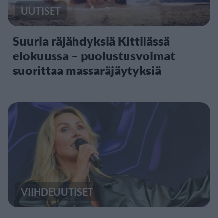
UUTISET
Suuria räjähdyksiä Kittilässä
elokuussa – puolustusvoimat
suorittaa massaräjäytyksiä
VIIHDEUUTISET