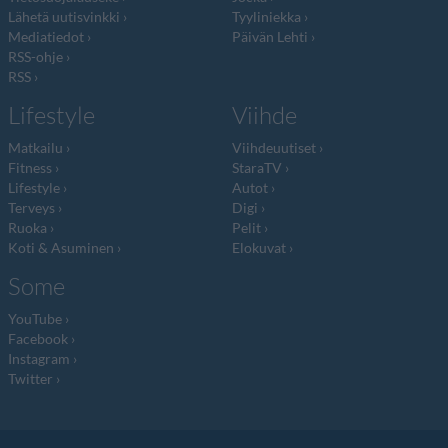
Lähetä uutisvinkki
Tyyliniekka
Mediatiedot
Päivän Lehti
RSS-ohje
RSS
Lifestyle
Viihde
Matkailu
Viihdeuutiset
Fitness
StaraTV
Lifestyle
Autot
Terveys
Digi
Ruoka
Pelit
Koti & Asuminen
Elokuvat
Some
YouTube
Facebook
Instagram
Twitter