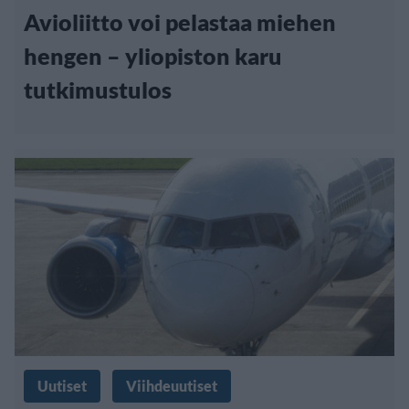
Avioliitto voi pelastaa miehen
hengen – yliopiston karu
tutkimustulos
Uutiset
Viihdeuutiset