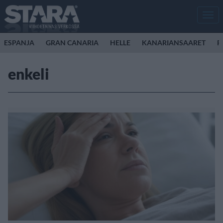
Men
ESPANJA
GRAN CANARIA
HELLE
KANARIANSAARET
P
enkeli