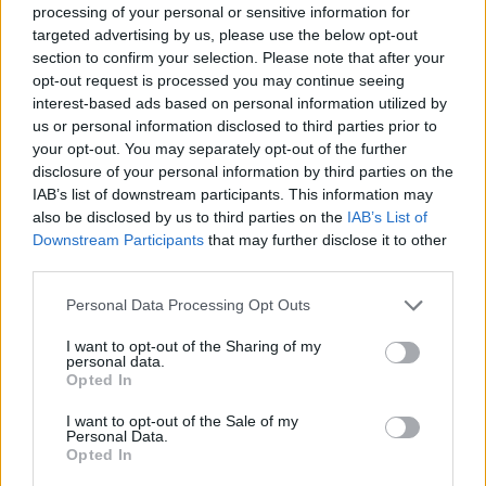
processing of your personal or sensitive information for
targeted advertising by us, please use the below opt-out
section to confirm your selection. Please note that after your
opt-out request is processed you may continue seeing
interest-based ads based on personal information utilized by
us or personal information disclosed to third parties prior to
your opt-out. You may separately opt-out of the further
disclosure of your personal information by third parties on the
Viihdeuutiset
IAB’s list of downstream participants. This information may
also be disclosed by us to third parties on the
IAB’s List of
17.3.2019, 21:00
Downstream Participants
that may further disclose it to other
third parties.
Ohikulkijan kosketus pelasti
Personal Data Processing Opt Outs
hengen – tosielämän
I want to opt-out of the Sharing of my
personal data.
suojelusenkeli
Opted In
I want to opt-out of the Sale of my
Personal Data.
Opted In