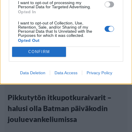
I want to opt-out of processing my
Personal Data for Targeted Advertising.
Opted In
I want to opt-out of Collection, Use,
Retention, Sale, and/or Sharing of my
Personal Data that Is Unrelated with the
Purposes for which it was collected.
Opted Out
CONFIRM
Viihdeuutiset
Data Deletion
Data Access
Privacy Policy
16.11.2018, 17:20
Pikkutytön itkupotkuraivarit –
halusi olla Batman päiväkodin
jouluevankeliumissa