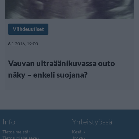
Viihdeuutiset
6.1.2016, 19:00
Vauvan ultraäänikuvassa outo
näky – enkeli suojana?
Info
Yhteistyössä
Tietoa meistä
Kesä!
Tietosuojalauseke
Jocka