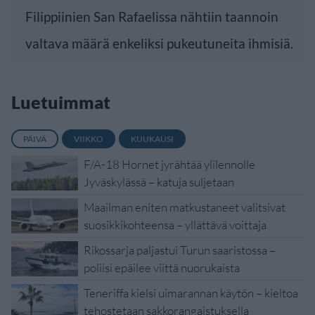
Filippiinien San Rafaelissa nähtiin taannoin
valtava määrä enkeliksi pukeutuneita ihmisiä.
Luetuimmat
PÄIVÄ
VIIKKO
KUUKAUSI
F/A-18 Hornet jyrähtää ylilennolle
Jyväskylässä – katuja suljetaan
Maailman eniten matkustaneet valitsivat
suosikkikohteensa – yllättävä voittaja
Rikossarja paljastui Turun saaristossa –
poliisi epäilee viittä nuorukaista
Teneriffa kielsi uimarannan käytön – kieltoa
tehostetaan sakkorangaistuksella