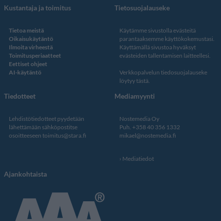
Kustantaja ja toimitus
Tietosuojalauseke
Tietoa meistä
Käytämme sivustolla evästeitä
Oikaisukäytäntö
parantaaksemme käyttökokemustasi.
Ilmoita virheestä
Käyttämällä sivustoa hyväksyt
Toimitusperiaatteet
evästeiden tallentamisen laitteellesi.
Eettiset ohjeet
AI-käytäntö
Verkkopalvelun
tiedosuojalauseke
löytyy tästä
.
Tiedotteet
Mediamyynti
Lehdistötiedotteet pyydetään
Nostemedia Oy
lähettämään sähköpostitse
Puh. +358 40 356 1332
osoitteeseen
toimitus@stara.fi
mikael@nostemedia.fi
Mediatiedot
Ajankohtaista