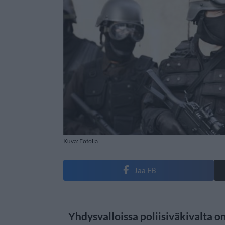
Kuva: Fotolia
Jaa FB
Yhdysvalloissa poliisiväkivalta on 