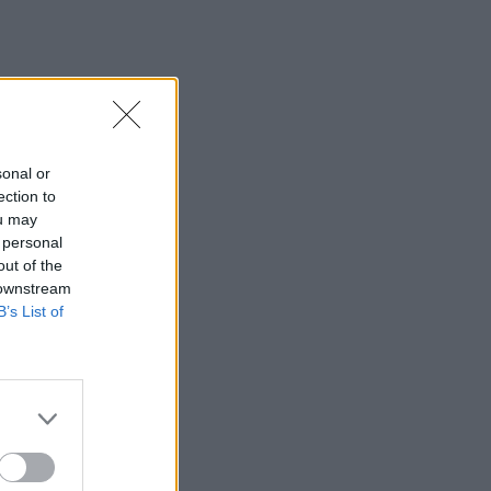
sonal or
ection to
ou may
 personal
out of the
 downstream
B’s List of