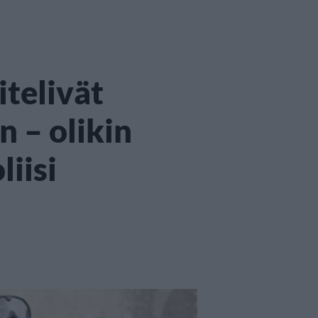
itelivät
n – olikin
liisi