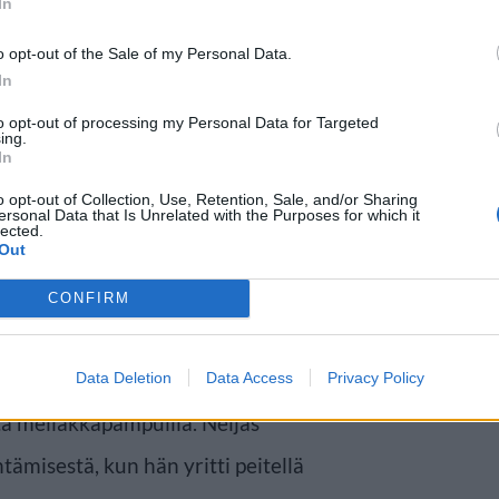
In
o opt-out of the Sale of my Personal Data.
In
tajista oli sattumalta saman
to opt-out of processing my Personal Data for Targeted
yötehtävissä ollut poliisi. Uhri oli
ing.
In
ittajien toimintaa. Poliisit
o opt-out of Collection, Use, Retention, Sale, and/or Sharing
ersonal Data that Is Unrelated with the Purposes for which it
ssa tiimissään olevan miehen
lected.
Out
si, joten poliisit pahoinpitelivät
CONFIRM
 ja sen jälkeen lyöneet ja
Data Deletion
Data Access
Privacy Policy
ä mellakkapampuilla. Neljäs
ntämisestä, kun hän yritti peitellä