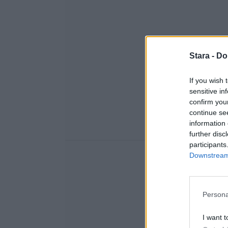
Stara -
Do
If you wish 
sensitive in
confirm you
continue se
information 
further disc
participants
Downstream 
Persona
I want t