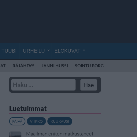
TUUBI
URHEILU
ELOKUVAT
AT
RÄJÄHDYS
JANNI HUSSI
SOINTU BORG
KYLIE MINO
Luetuimmat
PÄIVÄ
VIIKKO
KUUKAUSI
Maailman eniten matkustaneet