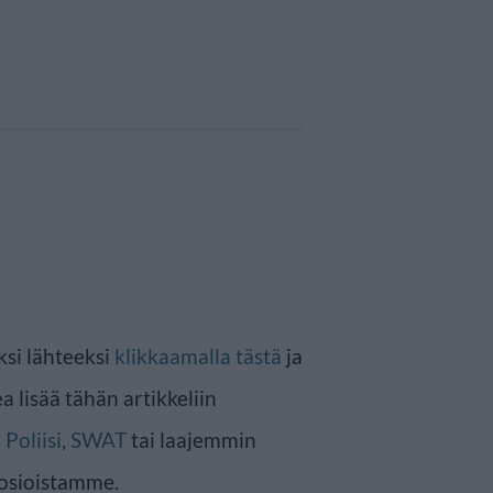
ksi lähteeksi
klikkaamalla tästä
ja
a lisää tähän artikkeliin
n
Poliisi
,
SWAT
tai laajemmin
osioistamme.