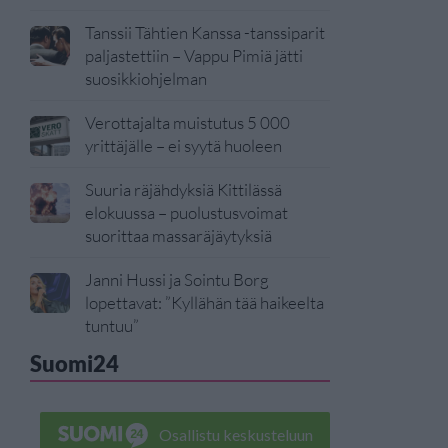
Tanssii Tähtien Kanssa -tanssiparit
paljastettiin – Vappu Pimiä jätti
suosikkiohjelman
Verottajalta muistutus 5 000
yrittäjälle – ei syytä huoleen
Suuria räjähdyksiä Kittilässä
elokuussa – puolustusvoimat
suorittaa massaräjäytyksiä
Janni Hussi ja Sointu Borg
lopettavat: ”Kyllähän tää haikeelta
tuntuu”
Suomi24