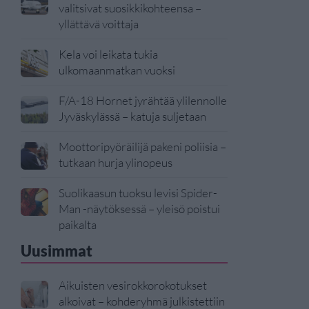
valitsivat suosikkikohteensa –
yllättävä voittaja
Kela voi leikata tukia
ulkomaanmatkan vuoksi
F/A-18 Hornet jyrähtää ylilennolle
Jyväskylässä – katuja suljetaan
Moottoripyöräilijä pakeni poliisia –
tutkaan hurja ylinopeus
Suolikaasun tuoksu levisi Spider-
Man -näytöksessä – yleisö poistui
paikalta
Uusimmat
Aikuisten vesirokkorokotukset
alkoivat – kohderyhmä julkistettiin