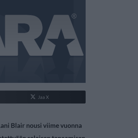
Jaa X
Lani Blair nousi viime vuonna
etettyään salaisen tapaamisen