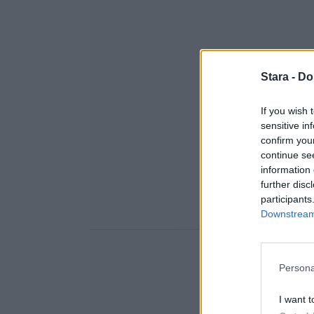
Stara -
Do
If you wish 
sensitive in
confirm you
continue se
information 
further disc
participants
Downstream 
Persona
I want t