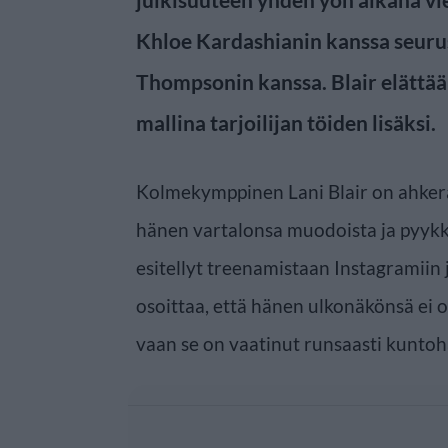
Khloe Kardashianin kanssa seurust
Thompsonin kanssa. Blair elättää
mallina tarjoilijan töiden lisäksi.
Kolmekymppinen Lani Blair on ahkera 
hänen vartalonsa muodoista ja pyykk
esitellyt treenamistaan Instagramiin j
osoittaa, että hänen ulkonäkönsä ei 
vaan se on vaatinut runsaasti kuntoha