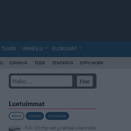
TUUBI
URHEILU
ELOKUVAT
RO
ESPANJA
TEIDE
TENERIFFA
EPPU NORMAALI
PATE
Luetuimmat
PÄIVÄ
VIIKKO
KUUKAUSI
F/A-18 Hornet jyrähtää ylilennolle