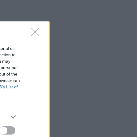
sonal or
ection to
ou may
 personal
out of the
 downstream
B’s List of