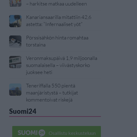
– harkitse matkaa uudelleen
Kanariansaarilla mitattiin 42,6
astetta: ”Infernaaliset yöt”
Pörssisähkön hinta romahtaa
torstaina
Veronmaksupäivä 1,9 miljoonalla
suomalaisella – viivästyskorko
juoksee heti
Teneriffalla 550 pientä
maanjäristystä – tutkijat
kommentoivat riskejä
Suomi24