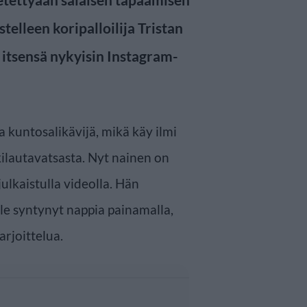
elleen koripalloilija Tristan
 itsensä nykyisin Instagram-
kuntosalikävijä, mikä käy ilmi
ilautavatsasta. Nyt nainen on
ulkaistulla videolla. Hän
ole syntynyt nappia painamalla,
rjoittelua.