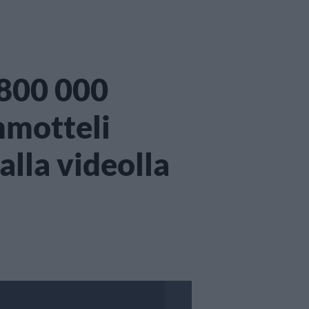
o 800 000
mmotteli
alla videolla