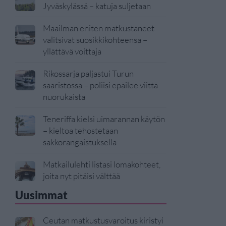
Jyväskylässä – katuja suljetaan
Maailman eniten matkustaneet
valitsivat suosikkikohteensa –
yllättävä voittaja
Rikossarja paljastui Turun
saaristossa – poliisi epäilee viittä
nuorukaista
Teneriffa kielsi uimarannan käytön
– kieltoa tehostetaan
sakkorangaistuksella
Matkailulehti listasi lomakohteet,
joita nyt pitäisi välttää
Uusimmat
Ceutan matkustusvaroitus kiristyi