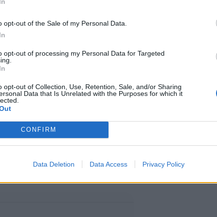
In
o opt-out of the Sale of my Personal Data.
In
to opt-out of processing my Personal Data for Targeted
ing.
000 seuraajaa. Hänelle salasuhde
In
isena osapuolena olleen NBA-tähti
o opt-out of Collection, Use, Retention, Sale, and/or Sharing
ersonal Data that Is Unrelated with the Purposes for which it
lected.
en kumppanin Khloe Kardashianin
Out
i vain muutama päivä ennen
CONFIRM
apsen syntymää.
Data Deletion
Data Access
Privacy Policy
zlHzNS/