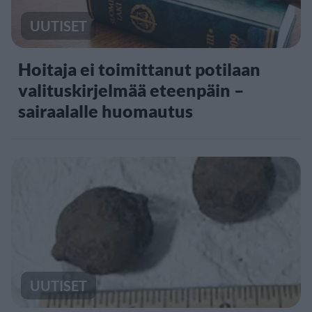
UUTISET
Hoitaja ei toimittanut potilaan
valituskirjelmää eteenpäin –
sairaalalle huomautus
UUTISET