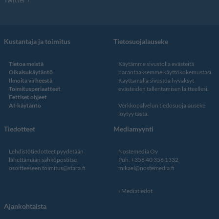
Kustantaja ja toimitus
Tietosuojalauseke
Tietoa meistä
Käytämme sivustolla evästeitä
Oikaisukäytäntö
parantaaksemme käyttökokemustasi.
Ilmoita virheestä
Käyttämällä sivustoa hyväksyt
Toimitusperiaatteet
evästeiden tallentamisen laitteellesi.
Eettiset ohjeet
AI-käytäntö
Verkkopalvelun
tiedosuojalauseke
löytyy tästä
.
Tiedotteet
Mediamyynti
Lehdistötiedotteet pyydetään
Nostemedia Oy
lähettämään sähköpostitse
Puh. +358 40 356 1332
osoitteeseen
toimitus@stara.fi
mikael@nostemedia.fi
Mediatiedot
Ajankohtaista