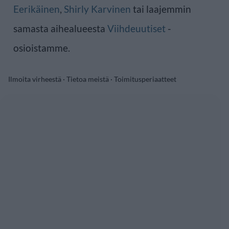
Eerikäinen
,
Shirly Karvinen
tai laajemmin
samasta aihealueesta
Viihdeuutiset
-
osioistamme.
Ilmoita virheestä
·
Tietoa meistä
·
Toimitusperiaatteet