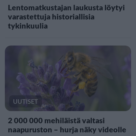
Lentomatkustajan laukusta löytyi
varastettuja historiallisia
tykinkuulia
UUTISET
2 000 000 mehiläistä valtasi
naapuruston – hurja näky videolle