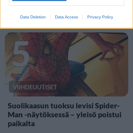
Kela voi leikata tukia
ulkomaanmatkan vuoksi
Data Deletion
Data Access
Privacy Policy
5
VIIHDEUUTISET
Suolikaasun tuoksu levisi Spider-
Man -näytöksessä – yleisö poistui
paikalta