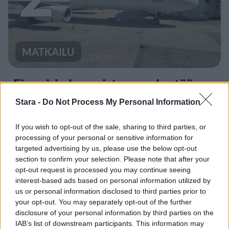
MATKAILU
Finnairin lennoista osan lentää
jatkossa toinen lentoyhtiö –
Stara -
Do Not Process My Personal Information
matkustajille tärkeä rajoitus
If you wish to opt-out of the sale, sharing to third parties, or
processing of your personal or sensitive information for
targeted advertising by us, please use the below opt-out
3
section to confirm your selection. Please note that after your
opt-out request is processed you may continue seeing
interest-based ads based on personal information utilized by
us or personal information disclosed to third parties prior to
your opt-out. You may separately opt-out of the further
disclosure of your personal information by third parties on the
IAB’s list of downstream participants. This information may