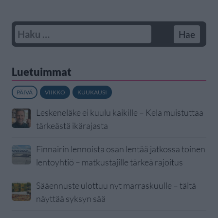
Luetuimmat
PÄIVÄ
VIIKKO
KUUKAUSI
Leskeneläke ei kuulu kaikille – Kela muistuttaa
tärkeästä ikärajasta
Finnairin lennoista osan lentää jatkossa toinen
lentoyhtiö – matkustajille tärkeä rajoitus
Sääennuste ulottuu nyt marraskuulle – tältä
näyttää syksyn sää