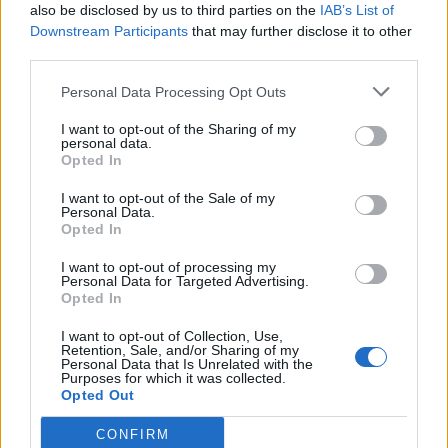
also be disclosed by us to third parties on the
IAB’s List of
VIIHDEUUTISET
Downstream Participants
that may further disclose it to other
third parties.
Sääennuste ulottuu nyt
Personal Data Processing Opt Outs
marraskuulle – tältä näyttää
I want to opt-out of the Sharing of my
syksyn sää
personal data.
Opted In
I want to opt-out of the Sale of my
Personal Data.
4
Opted In
I want to opt-out of processing my
Personal Data for Targeted Advertising.
Opted In
I want to opt-out of Collection, Use,
Retention, Sale, and/or Sharing of my
Personal Data that Is Unrelated with the
Purposes for which it was collected.
UUTISET
Opted Out
CONFIRM