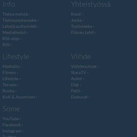
Info
Yhteistyössä
Tietoa meistä
Kesä!
Tietosuojalauseke
Jocka
Lähetä uutisvinkki
Tyyliniekka
Mediatiedot
Päivän Lehti
RSS-ohje
RSS
Lifestyle
Viihde
Matkailu
Viihdeuutiset
Fitness
StaraTV
Lifestyle
Autot
Terveys
Digi
Ruoka
Pelit
Koti & Asuminen
Elokuvat
Some
YouTube
Facebook
Instagram
Twitter