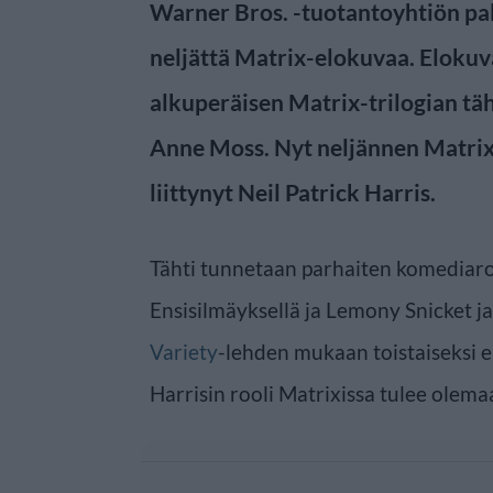
Warner Bros. -tuotantoyhtiön pal
neljättä Matrix-elokuvaa. Eloku
alkuperäisen Matrix-trilogian tä
Anne Moss. Nyt neljännen Matrixi
liittynyt Neil Patrick Harris.
Tähti tunnetaan parhaiten komediaroo
Ensisilmäyksellä ja Lemony Snicket j
Variety
-lehden mukaan toistaiseksi e
Harrisin rooli Matrixissa tulee olema