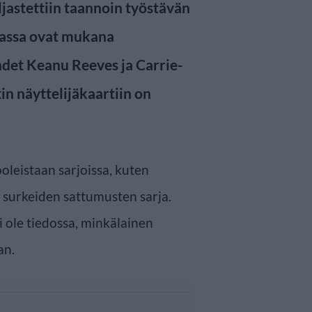
jastettiin taannoin työstävän
vassa ovat mukana
hdet Keanu Reeves ja Carrie-
n näyttelijäkaartiin on
leistaan sarjoissa, kuten
a surkeiden sattumusten sarja.
i ole tiedossa, minkälainen
an.