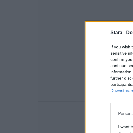
Stara -
Do
If you wish 
sensitive in
confirm you
continue se
information 
further disc
participants
Downstream 
Persona
I want t