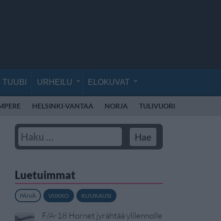
TUUBI
URHEILU
ELOKUVAT
MPERE
HELSINKI-VANTAA
NORJA
TULIVUORI
ALKOHOL
Luetuimmat
PÄIVÄ
VIIKKO
KUUKAUSI
F/A-18 Hornet jyrähtää ylilennolle