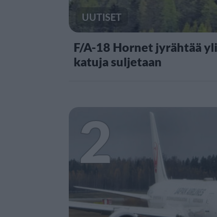
UUTISET
F/A-18 Hornet jyrähtää yl
katuja suljetaan
2