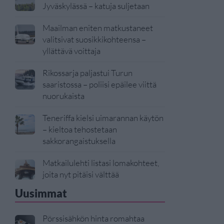
Jyväskylässä – katuja suljetaan
Maailman eniten matkustaneet
valitsivat suosikkikohteensa –
yllättävä voittaja
Rikossarja paljastui Turun
saaristossa – poliisi epäilee viittä
nuorukaista
Teneriffa kielsi uimarannan käytön
– kieltoa tehostetaan
sakkorangaistuksella
Matkailulehti listasi lomakohteet,
joita nyt pitäisi välttää
Uusimmat
Pörssisähkön hinta romahtaa