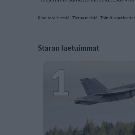
Ilmoita virheestä
·
Tietoa meistä
·
Toimitusperiaatte
Staran luetuimmat
1