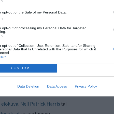
In
o opt-out of the Sale of my Personal Data.
In
to opt-out of processing my Personal Data for Targeted
ing.
In
n trilogian toisena ohjaajana
o opt-out of Collection, Use, Retention, Sale, and/or Sharing
kiinnitettiin taannoin myös
ersonal Data that Is Unrelated with the Purposes for which it
lected.
uttu esittävän Laurence
Out
 nuorempaa versiota.
CONFIRM
ksi lähteeksi
klikkaamalla tästä
ja
Data Deletion
Data Access
Privacy Policy
a lisää tähän artikkeliin
n
elokuva
,
Neil Patrick Harris
tai
deuutiset
-osioistamme.