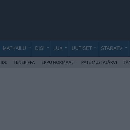
MATKAILU
DIGI
LUX
UUTISET
STARATV
EIDE
TENERIFFA
EPPU NORMAALI
PATE MUSTAJÄRVI
TA