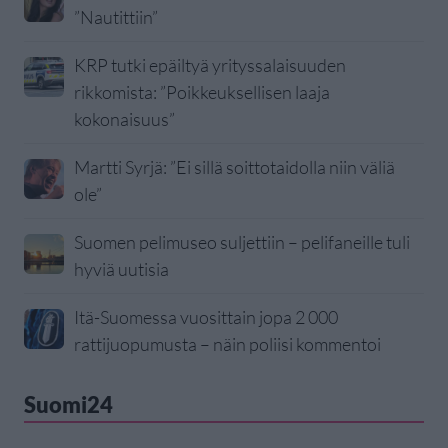
”Nautittiin”
KRP tutki epäiltyä yrityssalaisuuden
rikkomista: ”Poikkeuksellisen laaja
kokonaisuus”
Martti Syrjä: ”Ei sillä soittotaidolla niin väliä
ole”
Suomen pelimuseo suljettiin – pelifaneille tuli
hyviä uutisia
Itä-Suomessa vuosittain jopa 2 000
rattijuopumusta – näin poliisi kommentoi
Suomi24