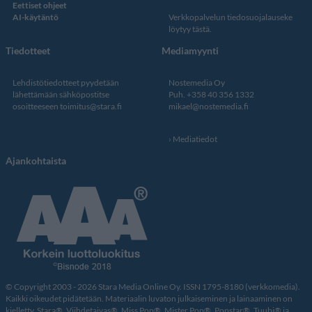
Eettiset ohjeet
AI-käytäntö
Verkkopalvelun
tiedosuojalauseke
löytyy tästä
.
Tiedotteet
Mediamyynti
Lehdistötiedotteet pyydetään
Nostemedia Oy
lähettämään sähköpostitse
Puh. +358 40 356 1332
osoitteeseen
toimitus@stara.fi
mikael@nostemedia.fi
Mediatiedot
Ajankohtaista
© Copyright 2003 - 2026 Stara Media Online Oy. ISSN 1795-8180 (verkkomedia).
Kaikki oikeudet pidätetään. Materiaalin luvaton julkaiseminen ja lainaaminen on
kielletty. Stara®, Viihdetaivas®, Miss Pop®, Mister Pop®, Popstar®, Tuubi® ja