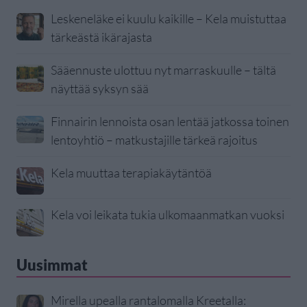
Leskeneläke ei kuulu kaikille – Kela muistuttaa
tärkeästä ikärajasta
Sääennuste ulottuu nyt marraskuulle – tältä
näyttää syksyn sää
Finnairin lennoista osan lentää jatkossa toinen
lentoyhtiö – matkustajille tärkeä rajoitus
Kela muuttaa terapiakäytäntöä
Kela voi leikata tukia ulkomaanmatkan vuoksi
Uusimmat
Mirella upealla rantalomalla Kreetalla: