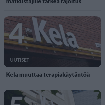
matkustajille tärkeä rajoitus
4
UUTISET
Kela muuttaa terapiakäytäntöä