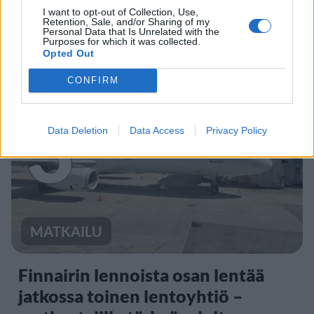
Sääennuste ulottuu nyt
I want to opt-out of Collection, Use,
Retention, Sale, and/or Sharing of my
marraskuulle – tältä näyttää
Personal Data that Is Unrelated with the
Purposes for which it was collected.
syksyn sää
Opted Out
CONFIRM
3
Data Deletion
Data Access
Privacy Policy
MATKAILU
Finnairin lennoista osan lentää
jatkossa toinen lentoyhtiö –