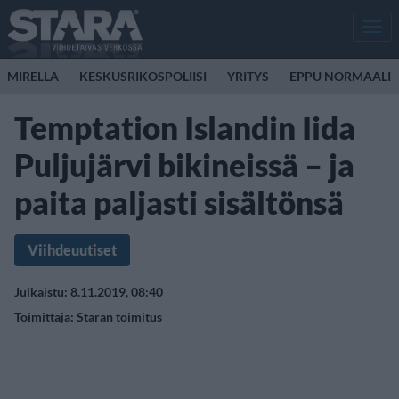
Men
MIRELLA
KESKUSRIKOSPOLIISI
YRITYS
EPPU NORMAALI
Temptation Islandin Iida
Puljujärvi bikineissä – ja
paita paljasti sisältönsä
Viihdeuutiset
Julkaistu: 8.11.2019, 08:40
Toimittaja:
Staran toimitus