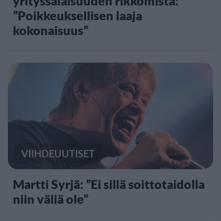
yrityssalaisuuden rikkomista:
”Poikkeuksellisen laaja
kokonaisuus”
VIIHDEUUTISET
Martti Syrjä: ”Ei sillä soittotaidolla
niin väliä ole”