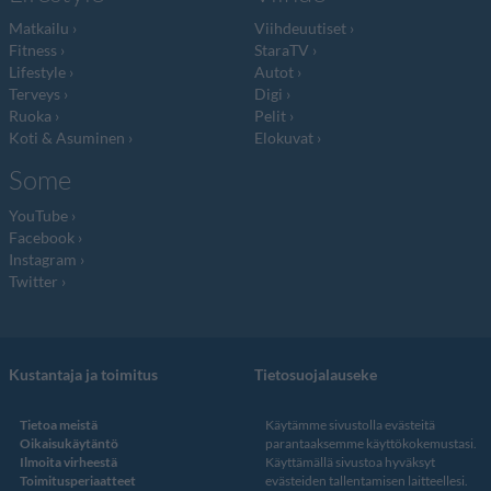
Matkailu
Viihdeuutiset
Fitness
StaraTV
Lifestyle
Autot
Terveys
Digi
Ruoka
Pelit
Koti & Asuminen
Elokuvat
Some
YouTube
Facebook
Instagram
Twitter
Kustantaja ja toimitus
Tietosuojalauseke
Tietoa meistä
Käytämme sivustolla evästeitä
Oikaisukäytäntö
parantaaksemme käyttökokemustasi.
Ilmoita virheestä
Käyttämällä sivustoa hyväksyt
Toimitusperiaatteet
evästeiden tallentamisen laitteellesi.