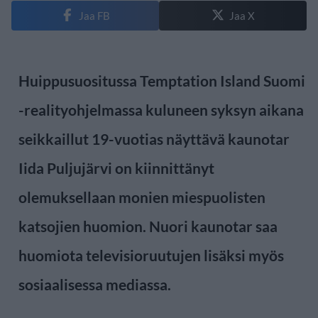
Jaa FB
Jaa X
Huippusuositussa Temptation Island Suomi
-realityohjelmassa kuluneen syksyn aikana
seikkaillut 19-vuotias näyttävä kaunotar
Iida Puljujärvi on kiinnittänyt
olemuksellaan monien miespuolisten
katsojien huomion. Nuori kaunotar saa
huomiota televisioruutujen lisäksi myös
sosiaalisessa mediassa.