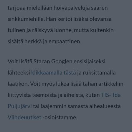
tarjoaa mielellään hoivapalveluja saaren
sinkkumiehille. Hän kertoi lisäksi olevansa
tulinen ja räiskyvä luonne, mutta kuitenkin
sisältä herkkä ja empaattinen.
Voit lisätä Staran Googlen ensisijaiseksi
lähteeksi
klikkaamalla tästä
ja ruksittamalla
laatikon. Voit myös lukea lisää tähän artikkeliin
liittyvistä teemoista ja aiheista, kuten
TIS-IIda
Puljujärvi
tai laajemmin samasta aihealueesta
Viihdeuutiset
-osioistamme.