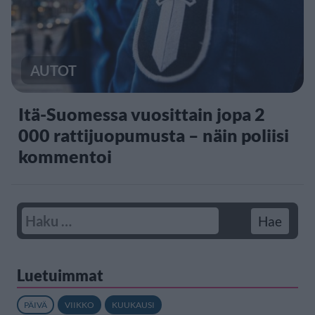
AUTOT
Itä-Suomessa vuosittain jopa 2
000 rattijuopumusta – näin poliisi
kommentoi
Luetuimmat
PÄIVÄ
VIIKKO
KUUKAUSI